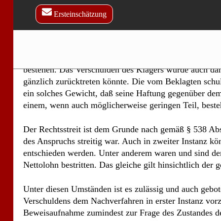
vorbehalten. Diese Einwendung kann unter keinen Ums
entfällt. Auch unter Zugrundelegung des von ihm in 
übrigen verkehrsgerecht verhalten hat, insbesondere m
gefahren ist, während der Kläger eine Geschwindigkeit
bestehen. Das Verschulden des Klägers würde auch dann
gänzlich zurücktreten könnte. Die vom Beklagten schul
ein solches Gewicht, daß seine Haftung gegenüber de
einem, wenn auch möglicherweise geringen Teil, besteh
Der Rechtsstreit ist dem Grunde nach gemäß § 538 Abs.
des Anspruchs streitig war. Auch in zweiter Instanz 
entschieden werden. Unter anderem waren und sind der
Nettolohn bestritten. Das gleiche gilt hinsichtlich der
Unter diesen Umständen ist es zulässig und auch gebo
Verschuldens dem Nachverfahren in erster Instanz vorzu
Beweisaufnahme zumindest zur Frage des Zustandes der
verschmutzt gewesen, so hätte dies einen Einfluss auf