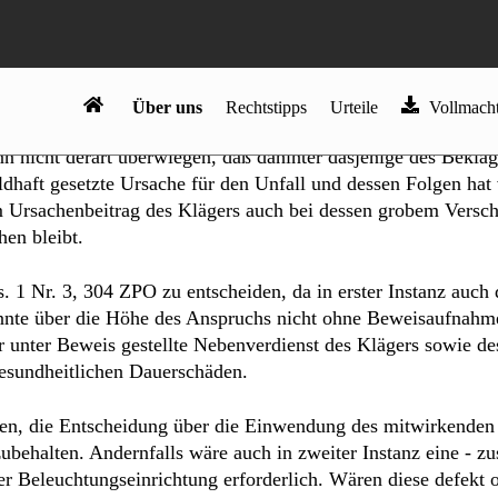
tänden dazu führen, daß eine Haftung des Beklagten zu 1) g
Anspruch genommenen günstigsten Sachverhalts, wonach er si
it intakter und nicht verschmutzter Beleuchtungseinrichtung 
 von deutlich über 100 km/h eingehalten hat, bleibt seine Ha
 nicht derart überwiegen, daß dahinter dasjenige des Beklag
dhaft gesetzte Ursache für den Unfall und dessen Folgen hat
m Ursachenbeitrag des Klägers auch bei dessen grobem Versc
en bleibt.
 1 Nr. 3, 304 ZPO zu entscheiden, da in erster Instanz auch
könnte über die Höhe des Anspruchs nicht ohne Beweisaufnahm
 unter Beweis gestellte Nebenverdienst des Klägers sowie de
 gesundheitlichen Dauerschäden.
ten, die Entscheidung über die Einwendung des mitwirkenden
behalten. Andernfalls wäre auch in zweiter Instanz eine ‑ zu
 Beleuch­tungseinrichtung erforderlich. Wären diese defekt 
 die Abwägung der Haftungsbeiträge beider Seiten. Ein binden