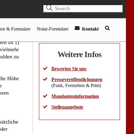
und Notarfachangestellte(r)
anz
(m/w/d)
ch im
am Bagger
jetzt bewerben
ftung
ten zu 1)
 vielmehr
Weitere Infos
hulden zu
Bewerten Sie uns
 die Höhe
Presseveröffentlichungen
e
(Funk, Fernsehen & Print)
ssen
Mandanteninformation
Stellenangebote
sätzliche
oder
des