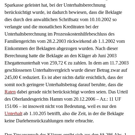
Sparkasse geleistet hat, bei der Unterhaltsberechnung
berücksichtigt wurde, ist dadurch bewiesen, dass die Beklagte
dies durch den anwaltlichen Schriftsatz vom 10.10.2002 so
verlangte und die monatlichen Kreditraten bei der
Unterhaltsberechnung im Prozesskostenhilfebeschluss des
Familiengerichts vom 28.2.2003 rückwirkend ab 1.1.2002 vom
Einkommen der Beklagten abgezogen wurden. Nach dieser
Berechnung hatte die Beklagte an den Kläger ab Juni 2003
Ehegattenunterhalt von 259,72 € zu zahlen. In dem am 11.7.2003
geschlossenen Unterhaltsvergleich wurde dieser Betrag zwar auf
245,00 € reduziert. Es ist aber nichts dafür ersichtlich, dass der
somit noch geringere Unterhaltsbetrag darauf beruhte, dass die
Raten
dabei gerade nicht berücksichtigt worden seien. Das Urteil
des Oberlandesgerichts Hamm vom 20.12.2006 – Az.: 11 UF
151/06 – ist insoweit nicht von Bedeutung, weil es nur den
Unterhalt
ab 1.10.205 betrifft, also die Zeit, in der die Beklagte
keine Darlehensrückzahlungen mehr erbrachte.
Der Zinsanspruch des Klägers ergibt sich aus den §§ 286 Abs. 1,