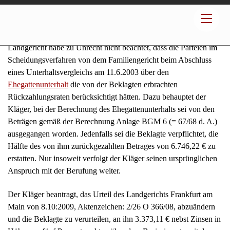
Instanz, die festgestellten Tatsachen sowie der Begründung im
Einzelnen wird auf das angefochtene Urteil verwiesen. Dagegen
hat der Kläger Berufung eingelegt, mit der er geltend macht, das
Landgericht habe zu Unrecht nicht beachtet, dass die Parteien im
Scheidungsverfahren von dem Familiengericht beim Abschluss
eines Unterhaltsvergleichs am 11.6.2003 über den
Ehegattenunterhalt
die von der Beklagten erbrachten
Rückzahlungsraten berücksichtigt hätten. Dazu behauptet der
Kläger, bei der Berechnung des Ehegattenunterhalts sei von den
Beträgen gemäß der Berechnung Anlage BGM 6 (= 67/68 d. A.)
ausgegangen worden. Jedenfalls sei die Beklagte verpflichtet, die
Hälfte des von ihm zurückgezahlten Betrages von 6.746,22 € zu
erstatten. Nur insoweit verfolgt der Kläger seinen ursprünglichen
Anspruch mit der Berufung weiter.
Der Kläger beantragt, das Urteil des Landgerichts Frankfurt am
Main von 8.10:2009, Aktenzeichen: 2/26 O 366/08, abzuändern
und die Beklagte zu verurteilen, an ihn 3.373,11 € nebst Zinsen in