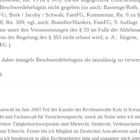
ie Beschwerdebefugnis nicht gegeben (so auch: Bassenge/Roth,
FG; Bork / Jacoby / Schwab, FamFG, Kommentar, Rn. 6 zu §
Rn. 509; vgl. auch: Bumiller/Harders, FamFG, 9. Auflage 
ur unter den Voraussetzungen des § 59 im Falle der Ablehnu
n der Regelung des § 303 nicht erfasst wird; a. A.: Jürgens,
FG ).
r daher mangels Beschwerdebefugnis als unzulässig zu verwer
O.
tsanwalt im Jahr 2003 Teil der Kanzlei der Rechtsanwälte Kotz in Kreuz
ht und Fachanwalt für Versicherungsrecht, sowie als Notar setze ich m
itere Tätigkeitsschwerpunkte sind Mietrecht, Strafrecht, Verbraucherre
 und Erbrecht. Ferner bin ich Mitglied im Deutschen Anwaltverein und 
 ich bundesweit in allen Rechtsgebieten tätig und engagiere mich unte
tian Gerd Kotz