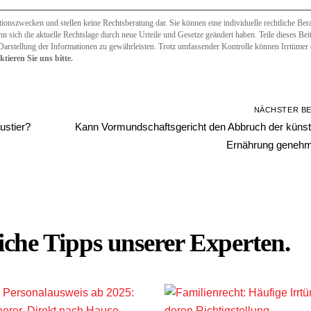
onszwecken und stellen keine Rechtsberatung dar. Sie können eine individuelle rechtliche Bera
ann sich die aktuelle Rechtslage durch neue Urteile und Gesetze geändert haben. Teile dieses Be
 Darstellung der Informationen zu gewährleisten. Trotz umfassender Kontrolle können Irrtümer e
tieren Sie uns bitte.
NÄCHSTER B
ustier?
Kann Vormundschaftsgericht den Abbruch der künst
Ernährung genehm
iche Tipps unserer Experten.