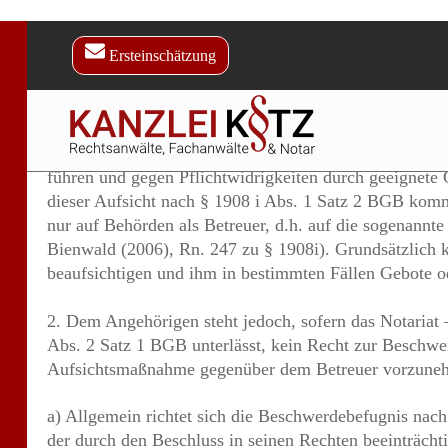
II.
Die Beschwerde der weiteren Beteiligten Ziff. 4 ist m
1. Gemäß § 1908 i Abs. 1 Satz 1 BGB ist auf die Bet
Abs. 2 Satz 1 BGB hat das Familiengericht über die 
führen und gegen Pflichtwidrigkeiten durch geeignete
dieser Aufsicht nach § 1908 i Abs. 1 Satz 2 BGB komm
nur auf Behörden als Betreuer, d.h. auf die sogenann
Bienwald (2006), Rn. 247 zu § 1908i). Grundsätzlich k
beaufsichtigen und ihm in bestimmten Fällen Gebote o
2. Dem Angehörigen steht jedoch, sofern das Notaria
Abs. 2 Satz 1 BGB unterlässt, kein Recht zur Beschwe
Aufsichtsmaßnahme gegenüber dem Betreuer vorzuneh
a) Allgemein richtet sich die Beschwerdebefugnis nac
der durch den Beschluss in seinen Rechten beeinträchti
Ziff. 4 ist nicht erkennbar. Durch die Betreuung sind l