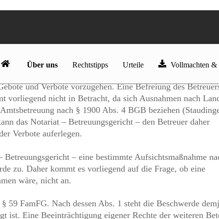
angels Beschwerdebefugnis unzulässig.
reuung § 1837 Abs. 1 bis 3 BGB sinngemäß anwendbar. Nach 
gesamte Tätigkeit des Vormunds und des Gegenvormunds Aufsi
 Gebote und Verbote vorzugehen. Eine Befreiung des Betreuer
t vorliegend nicht in Betracht, da sich Ausnahmen nach Lan
te Amtsbetreuung nach § 1900 Abs. 4 BGB beziehen (Stauding
ann das Notariat – Betreuungsgericht – den Betreuer daher
der Verbote auferlegen.
t – Betreuungsgericht – eine bestimmte Aufsichtsmaßnahme na
rde zu. Daher kommt es vorliegend auf die Frage, ob eine
men wäre, nicht an.
h § 59 FamFG. Nach dessen Abs. 1 steht die Beschwerde demj
gt ist. Eine Beeinträchtigung eigener Rechte der weiteren Bet
ediglich Rechte der Eltern betroffen.