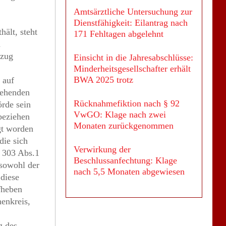
Amtsärztliche Untersuchung zur
Dienstfähigkeit: Eilantrag nach
ält, steht
171 Fehltagen abgelehnt
n
szug
Einsicht in die Jahresabschlüsse:
Minderheitsgesellschafter erhält
BWA 2025 trotz
 auf
gehenden
Rücknahmefiktion nach § 92
örde sein
VwGO: Klage nach zwei
beziehen
Monaten zurückgenommen
gt worden
die sich
Verwirkung der
§ 303 Abs.1
Beschlussanfechtung: Klage
sowohl der
nach 5,5 Monaten abgewiesen
diese
fheben
enkreis,
g des