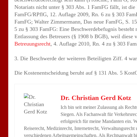
Notariats nicht unter § 303 Abs. 1 FamFG fällt, ist d
FamFG/RPflG, 12. Auflage 2009, Rn. 6 zu § 303 Fam
FamFG; Walter Zimmermann, Das neue FamFG, S. 158, 
5 zu § 303 FamFG: Eine Beschwerdebefugnis besteht n
Entlassung des Betreuers (§ 1908 b BGB), weil diese vo
Betreuungsrecht
, 4. Auflage 2010, Rn. 4 zu § 303 Fam
3. Die Beschwerde der weiteren Beteiligten Ziff. 4 wa
Die Kostenentscheidung beruht auf § 131 Abs. 5 Kost
Dr. Christian Gerd Kotz
Ich bin seit meiner Zulassung als Rech
Siegen. Als Fachanwalt für Verkehrsrec
erfolgreich für meine Mandanten ein. We
Reiserecht, Medizinrecht, Internetrecht, Verwaltungsrecht
verschiedenen Arbeitsgemeinschaften. Als Rechtsanwalt bin
anderem als Vertragsanwalt für […] mehr
über Dr. Chris