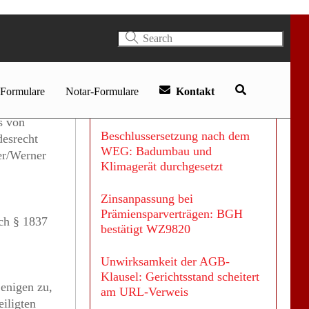
unentschuldigten Fernbleibens:
Nach 2,5 Jahren abgelehnt
Haftung der Bank bei Phishing:
Wer zahlt bei Betrug auf dem
§ 1837
Konto?
cht zu
s von
Beschlussersetzung nach dem
desrecht
WEG: Badumbau und
er/Werner
Klimagerät durchgesetzt
Zinsanpassung bei
Prämiensparverträgen: BGH
ch § 1837
bestätigt WZ9820
Unwirksamkeit der AGB-
Klausel: Gerichtsstand scheitert
enigen zu,
am URL-Verweis
eiligten