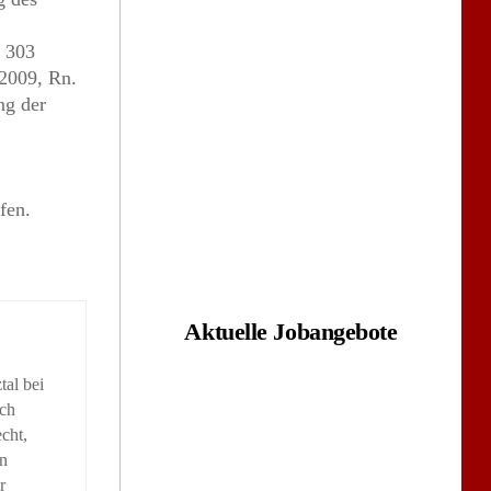
 303
2009, Rn.
ng der
fen.
Aktuelle Jobangebote
tal bei
ich
cht,
in
r