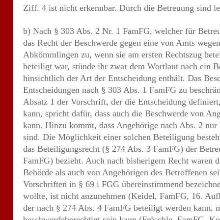
b) Nach § 303 Abs. 2 Nr. 1 FamFG, welcher für Betreu
das Recht der Beschwerde gegen eine von Amts wegen 
Abkömmlingen zu, wenn sie am ersten Rechtszug beteili
beteiligt war, stünde ihr zwar dem Wortlaut nach ein 
hinsichtlich der Art der Entscheidung enthält. Das Be
Entscheidungen nach § 303 Abs. 1 FamFG zu beschrä
Absatz 1 der Vorschrift, der die Entscheidung definie
kann, spricht dafür, dass auch die Beschwerde von Ang
kann. Hinzu kommt, dass Angehörige nach Abs. 2 nur b
sind. Die Möglichkeit einer solchen Beteiligung beste
das Beteiligungsrecht (§ 274 Abs. 3 FamFG) der Betr
FamFG) bezieht. Auch nach bisherigem Recht waren di
Behörde als auch von Angehörigen des Betroffenen se
Vorschriften in § 69 i FGG übereinstimmend bezeichn
wollte, ist nicht anzunehmen (Keidel, FamFG, 16. Auf
der nach § 274 Abs. 4 FamFG beteiligt werden kann, 
beschwerdeberechtigt sein kann (Fröschle, FamFG, Ko