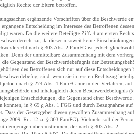
ungssachen ergänzende Vorschriften über die Beschwerde enth
ergangene Entscheidung im Interesse des Betroffenen desse
gt waren. Da die weitere Beteiligte Ziff. 4 am ersten Recht
Beschwerderecht zu, da dieser insoweit keine Einschränkungen
schwerderecht nach § 303 Abs. 2 FamFG ist jedoch gleichwohl
nken. Denn der unmittelbare Zusammenhang mit dem vorher
rt, die Gegenstand der Beschwerdebefugnis der Betreuungsbeh
ehörigen des Betroffenen sich nur auf diese Entscheidungen 
eschwerdebefugt sind, wenn sie im ersten Rechtszug beteili
ht jedoch nach § 274 Abs. 4 FamFG nur in den Verfahren, auf 
euungsbehörde und inhaltsgleich deren Beschwerdebefugnis (
ejenigen Entscheidungen, die Gegenstand einer Beschwerde 
in konnten, in § 69 g Abs. 1 FGG und durch Bezugnahme auf 
et. Dass der Gesetzgeber diesen gewollten Zusammenhang au
lage 2009, Rn. 12 zu § 303 FamFG). Vielmehr soll der Person
mit demjenigen übereinstimmen, der nach § 303 Abs. 2
mmentar, Rn. 19 zu § 303). Da die angegriffene Entscheidun