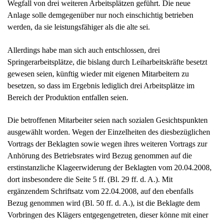
Bereich der Produktion entfallen seien.
Die betroffenen Mitarbeiter seien nach sozialen Gesichtspunkten
ausgewählt worden. Wegen der Einzelheiten des diesbezüglichen
Vortrags der Beklagten sowie wegen ihres weiteren Vortrags zur
Anhörung des Betriebsrates wird Bezug genommen auf die
erstinstanzliche Klageerwiderung der Beklagten vom 20.04.2008,
dort insbesondere die Seite 5 ff. (Bl. 29 ff. d. A.). Mit
ergänzendem Schriftsatz vom 22.04.2008, auf den ebenfalls
Bezug genommen wird (Bl. 50 ff. d. A.), ist die Beklagte dem
Vorbringen des Klägers entgegengetreten, dieser könne mit einer
Anlernzeit von längstens einem Monat die Tätigkeit eines
Vorarbeiters übernehmen. Zudem hat sie im Hinblick auf die
soziale Auswahl vorgebracht, dass der Mitarbeiter C.
Leistungsträger sei, weil er die Funktion als Vorarbeitervertreter
wahrnehme. Dies könne der Kläger nicht.
Mit Urteil vom 24.07.2008 hat das Arbeitsgericht der Klage
stattgegeben.