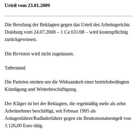
Tatbestand
Die Parteien streiten um die Wirksamkeit einer betriebsbedingten
Kündigung und Weiterbeschäftigung.
Der Kläger ist bei der Beklagten, die regelmäßig mehr als zehn
Arbeitnehmer beschäftigt, seit Februar 1995 als
Anlagenfahrer/Radladerfahrer gegen ein Bruttomonatsentgelt von
3.126,00 Euro tätig.
In dem von der Beklagten in Duisburg betriebenen Werk werden
Rohtone, Granulate und Kohle für die Gießerei-, Waschmittel-
und Papierindustrie verarbeitet. Bislang wurden die Tone aus der
Türkei importiert und in Duisburg getrocknet. Die hierzu in
Duisburg befindlichen Trockner wurden – von gelegentlichen
Stillständen abgesehen – zumindest noch während der ersten drei
Quartale des Jahres 2007 dreischichtig an fünf Tagen der Woche
betrieben, wobei pro Schicht ein Arbeitnehmer an den Trocknern