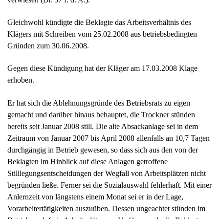
Er hat sich die Ablehnungsgründe des Betriebsrats zu eigen
gemacht und darüber hinaus behauptet, die Trockner stünden
bereits seit Januar 2008 still. Die alte Absackanlage sei in dem
Zeitraum von Januar 2007 bis April 2008 allenfalls an 10,7 Tagen
durchgängig in Betrieb gewesen, so dass sich aus den von der
Beklagten im Hinblick auf diese Anlagen getroffene
Stilllegungsentscheidungen der Wegfall von Arbeitsplätzen nicht
begründen ließe. Ferner sei die Sozialauswahl fehlerhaft. Mit einer
Anlernzeit von längstens einem Monat sei er in der Lage,
Vorarbeitertätigkeiten auszuüben. Dessen ungeachtet stünden im
Betrieb auch freie Arbeitsplätze zur Verfügung, da die Beklagte
immer noch Mitarbeiter von Fremdfirmen und
Werkvertragsunternehmen im Betrieb einsetze.
Schließlich habe die Beklagte eine Garantieerklärung im Hinblick
auf den Bestand der Arbeitsplätze abgegeben, indem der
Werksleiter im Oktober/November 2007 erklärt habe, dass die
Stilllegung der Trockner aufgrund der Rückführung von