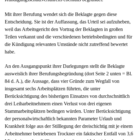
An den Ausgangspunkt ihrer Darlegungen stellt die Beklagte
ausweislich ihrer Berufungsbegründung (dort Seite 2 unten = Bl.
84 d. A.), die Aussage, dass vier Gründe zum Wegfall von
insgesamt sechs Arbeitsplätzen führten, die unter
Berücksichtigung des bisherigen Einsatzes von durchschnittlich
drei Leiharbeitnehmern einen Verlust von drei eigenen
Stammarbeitsplätzen bedingen würden. Unter Berücksichtigung
der personalwirtschaftlich bekannten Parameter Urlaub und
Krankheit folge aus der Stilllegung der dreischichtig mit je einem
Arbeitnehmer betriebenen Trockner ein faktischer Entfall von 3,6
Mitarbeitern. Aus Stilllegung der alten und Inbetriebnahme der
neuen Absackanlage ergebe sich ein weiterer rechnerischer
Verlust von 3,3 Arbeitsplätzen. Die alte Absackanlage habe einen
Mitarbeiter dreischichtig komplett gebunden, während die neue,
wesentlich leistungsfähigere Anlage nur noch einschichtig
betrieben werde und einen Mitarbeiter auch nicht mehr komplett
binde, so dass an dieser Anlage rechnerisch nur 0,5 Mitarbeiter
benötigt würden. Zu diesen Umständen trete der Wegfall eines