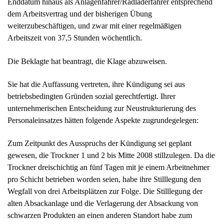
betriebsbedingten Gründen sozial gerechtfertigt. Ihrer
unternehmerischen Entscheidung zur Neustrukturierung des
Personaleinsatzes hätten folgende Aspekte zugrundegelegen:
Zum Zeitpunkt des Ausspruchs der Kündigung sei geplant
gewesen, die Trockner 1 und 2 bis Mitte 2008 stillzulegen. Da die
Trockner dreischichtig an fünf Tagen mit je einem Arbeitnehmer
pro Schicht betrieben worden seien, habe ihre Stilllegung den
Wegfall von drei Arbeitsplätzen zur Folge. Die Stilllegung der
alten Absackanlage und die Verlagerung der Absackung von
schwarzen Produkten an einen anderen Standort habe zum
Wegfall von drei weiteren Arbeitsplätzen geführt. Die neue
Anlage solle demgegenüber nur noch einschichtig betrieben
werden, da sie leistungsfähiger als die alte sei.
Allerdings habe man sich auch entschlossen, drei
Springerarbeitsplätze, die bislang durch Leiharbeitskräfte besetzt
gewesen seien, künftig wieder mit eigenen Mitarbeitern zu
besetzen, so dass im Ergebnis lediglich drei Arbeitsplätze im