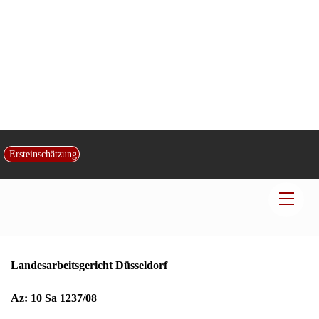
Kündigung (betriebsbedingte) – Darlegungslast
Ersteinschätzung
Arbeitgeber
Men
Veröffentlicht von:
Rechtsanwalt und Fachanwalt
Hans Jürgen Kotz
|
am
25
.
September
2013
|
in:
Arbeitsrecht
| Kontakt:
Kanzlei Kotz
Landesarbeitsgericht Düsseldorf
Az: 10 Sa 1237/08
Urteil vom 23.01.2009
Die Berufung der Beklagten gegen das Urteil des Arbeitsgerichts
Duisburg vom 24.07.2008 – 1 Ca 631/08 – wird kostenpflichtig
zurückgewiesen.
Die Revision wird nicht zugelassen.