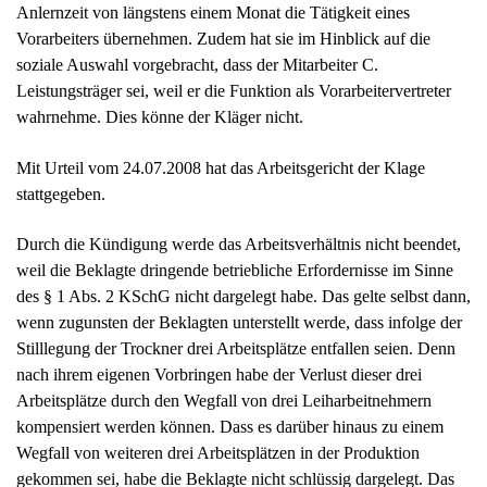
Durch die Kündigung werde das Arbeitsverhältnis nicht beendet,
weil die Beklagte dringende betriebliche Erfordernisse im Sinne
des § 1 Abs. 2 KSchG nicht dargelegt habe. Das gelte selbst dann,
wenn zugunsten der Beklagten unterstellt werde, dass infolge der
Stilllegung der Trockner drei Arbeitsplätze entfallen seien. Denn
nach ihrem eigenen Vorbringen habe der Verlust dieser drei
Arbeitsplätze durch den Wegfall von drei Leiharbeitnehmern
kompensiert werden können. Dass es darüber hinaus zu einem
Wegfall von weiteren drei Arbeitsplätzen in der Produktion
gekommen sei, habe die Beklagte nicht schlüssig dargelegt. Das
gelte speziell für die Neuorganisation der Arbeit an der
Absackanlage. Ausgehend von dem Vortrag der Beklagten ergebe
sich dort auch unter Berücksichtigung erheblicher Stillstandszeiten
rechnerisch allenfalls ein Arbeitskräfteüberhang von ca. 1,3
Stellen. Da die Beklagte selbst dargelegt habe, dass die
Absackanlage, soweit sie in Betrieb gewesen sei, dreischichtig
betrieben worden sei, folge hieraus allenfalls eine fehlende