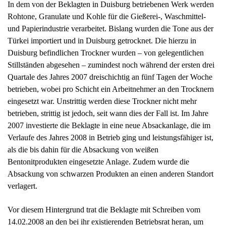
eingesetzt war. Unstrittig werden diese Trockner nicht mehr
betrieben, strittig ist jedoch, seit wann dies der Fall ist. Im Jahre
2007 investierte die Beklagte in eine neue Absackanlage, die im
Verlaufe des Jahres 2008 in Betrieb ging und leistungsfähiger ist,
als die bis dahin für die Absackung von weißen
Bentonitprodukten eingesetzte Anlage. Zudem wurde die
Absackung von schwarzen Produkten an einen anderen Standort
verlagert.
Vor diesem Hintergrund trat die Beklagte mit Schreiben vom
14.02.2008 an den bei ihr existierenden Betriebsrat heran, um
diesem mitzuteilen, dass sie sich in der gegebenen Situation, die
zusätzlich durch den Wegfall des Kunden Q. & H. und einen
dadurch ausgelösten Produktionsrückgang von ca. 10 bis 15 %
geprägt sei, zu einer Neustrukturierung des Personaleinsatzes in
Produktion und Werkstattbereich veranlasst sehe. Es sei geplant,
in der Produktion die Verladung nur noch zweischichtig und die
Absackung lediglich noch einschichtig zu betreiben, so dass drei