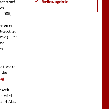
zentwurf,
Stellenangebote
des
W 2005,
ber einem
B/Grothe,
chw.). Der
hne
rn
dert werden
t des
ung
eweit
en wird
 214 Abs.