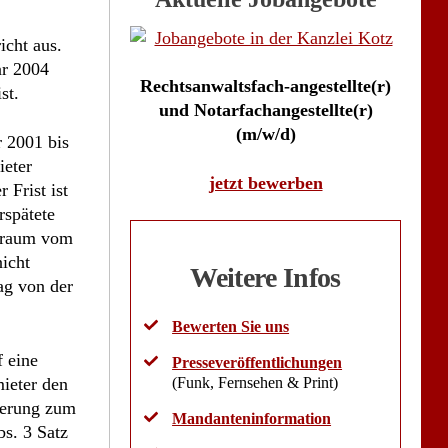
icht aus.
ar 2004
Rechtsanwaltsfach-angestellte(r)
st.
und Notarfachangestellte(r)
(m/w/d)
 2001 bis
ieter
jetzt bewerben
 Frist ist
rspätete
itraum vom
icht
Weitere Infos
rag von der
Bewerten Sie uns
 eine
Presseveröffentlichungen
mieter den
(Funk, Fernsehen & Print)
ierung zum
Mandanteninformation
s. 3 Satz