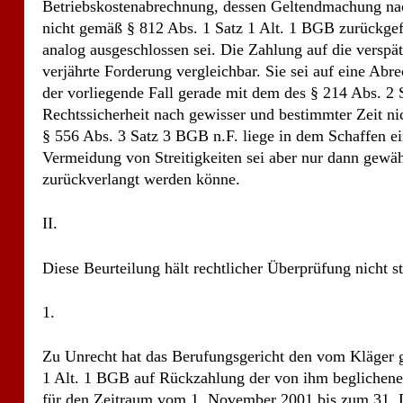
Betriebskostenabrechnung, dessen Geltendmachung nac
nicht gemäß § 812 Abs. 1 Satz 1 Alt. 1 BGB zurückge
analog ausgeschlossen sei. Die Zahlung auf die verspä
verjährte Forderung vergleichbar. Sie sei auf eine Abr
der vorliegende Fall gerade mit dem des § 214 Abs. 2 
Rechtssicherheit nach gewisser und bestimmter Zeit 
§ 556 Abs. 3 Satz 3 BGB n.F. liege in dem Schaffen e
Vermeidung von Streitigkeiten sei aber nur dann gewäh
zurückverlangt werden könne.
II.
Diese Beurteilung hält rechtlicher Überprüfung nicht s
1.
Zu Unrecht hat das Berufungsgericht den vom Kläger 
1 Alt. 1 BGB auf Rückzahlung der von ihm beglichene
für den Zeitraum vom 1. November 2001 bis zum 31. 