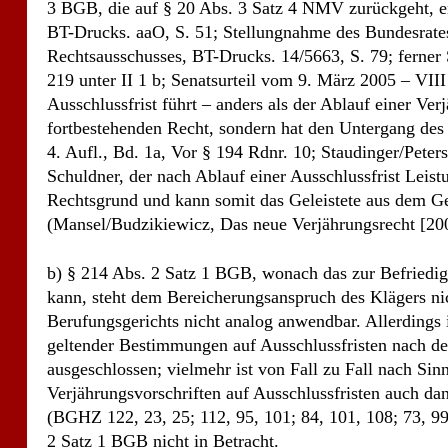
3 BGB, die auf § 20 Abs. 3 Satz 4 NMV zurückgeht, ent
BT-Drucks. aaO, S. 51; Stellungnahme des Bundesrate
Rechtsausschusses, BT-Drucks. 14/5663, S. 79; ferne
219 unter II 1 b; Senatsurteil vom 9. März 2005 – VII
Ausschlussfrist führt – anders als der Ablauf einer Ve
fortbestehenden Recht, sondern hat den Untergang d
4. Aufl., Bd. 1a, Vor § 194 Rdnr. 10; Staudinger/Pete
Schuldner, der nach Ablauf einer Ausschlussfrist Leist
Rechtsgrund und kann somit das Geleistete aus dem Ge
(Mansel/Budzikiewicz, Das neue Verjährungsrecht [200
b) § 214 Abs. 2 Satz 1 BGB, wonach das zur Befriedig
kann, steht dem Bereicherungsanspruch des Klägers ni
Berufungsgerichts nicht analog anwendbar. Allerdings 
geltender Bestimmungen auf Ausschlussfristen nach de
ausgeschlossen; vielmehr ist von Fall zu Fall nach S
Verjährungsvorschriften auf Ausschlussfristen auch da
(BGHZ 122, 23, 25; 112, 95, 101; 84, 101, 108; 73, 9
2 Satz 1 BGB nicht in Betracht.