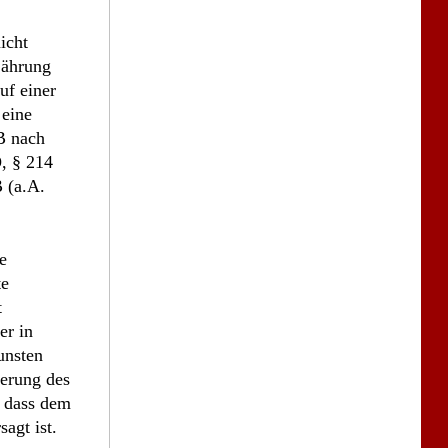
icht
jährung
f einer
 eine
B nach
, § 214
B (a.A.
e
te
t
er in
unsten
derung des
, dass dem
agt ist.