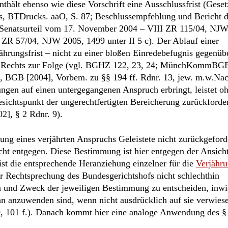
hält ebenso wie diese Vorschrift eine Ausschlussfrist (Geset
s, BTDrucks. aaO, S. 87; Beschlussempfehlung und Bericht 
r Senatsurteil vom 17. November 2004 – VIII ZR 115/04, NJ
I ZR 57/04, NJW 2005, 1499 unter II 5 c). Der Ablauf einer
rjährungsfrist – nicht zu einer bloßen Einredebefugnis gegenü
es Rechts zur Folge (vgl. BGHZ 122, 23, 24; MünchKommBG
rs, BGB [2004], Vorbem. zu §§ 194 ff. Rdnr. 13, jew. m.w.Na
ungen auf einen untergegangenen Anspruch erbringt, leistet o
sichtspunkt der ungerechtfertigten Bereicherung zurückforde
2], § 2 Rdnr. 9).
ung eines verjährten Anspruchs Geleistete nicht zurückgefor
cht entgegen. Diese Bestimmung ist hier entgegen der Ansich
ist die entsprechende Heranziehung einzelner für die
Verjähr
r Rechtsprechung des Bundesgerichtshofs nicht schlechthin
inn und Zweck der jeweiligen Bestimmung zu entscheiden, inwi
nn anzuwenden sind, wenn nicht ausdrücklich auf sie verwies
9, 101 f.). Danach kommt hier eine analoge Anwendung des §