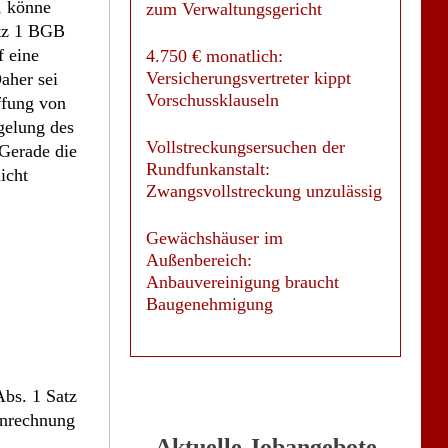
, könne
zum Verwaltungsgericht
atz 1 BGB
f eine
4.750 € monatlich:
Versicherungsvertreter kippt
aher sei
Vorschussklauseln
ffung von
gelung des
Vollstreckungsersuchen der
 Gerade die
Rundfunkanstalt:
icht
Zwangsvollstreckung unzulässig
Gewächshäuser im
Außenbereich:
Anbauvereinigung braucht
Baugenehmigung
bs. 1 Satz
enrechnung
Aktuelle Jobangebote