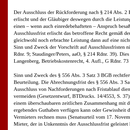
Der Ausschluss der Rückforderung nach § 214 Abs. 2 B
erlischt und der Gläubiger deswegen durch die Leistung
einen – wenn auch einredebehafteten – Anspruch bes
Ausschlussfrist erlischt das betroffene Recht gemäß de
gleichwohl noch erbrachte Leistung dann auf eine nic
Sinn und Zweck der Vorschrift auf Ausschlussfriste
Rdnr. 9; Staudinger/Peters, aaO, § 214 Rdnr. 39). Dies
Langenberg, Betriebskostenrecht, 4. Aufl., G Rdnr. 73 
Sinn und Zweck des § 556 Abs. 3 Satz 3 BGB rechtfert
Beurteilung. Die Abrechnungsfrist des § 556 Abs. 3 
Ausschluss von Nachforderungen nach Fristablauf diene
vermeiden (Gesetzentwurf, BTDrucks. 14/4553, S. 37).
einem überschaubaren zeitlichen Zusammenhang mit d
ergebendes Guthaben verfügen kann oder Gewissheit da
Vermieters rechnen muss (Senatsurteil vom 17. November
Mieter, der in Unkenntnis der Ausschlussfrist geleistet