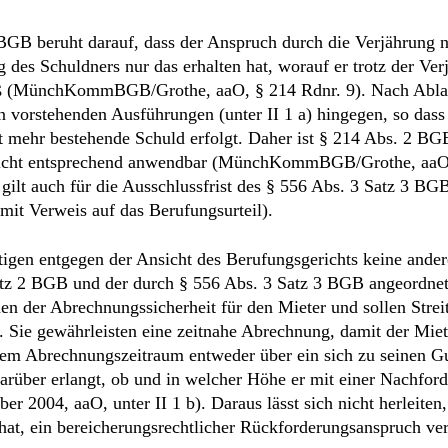
GB beruht darauf, dass der Anspruch durch die Verjährung n
 des Schuldners nur das erhalten hat, worauf er trotz der Ver
aß (MünchKommBGB/Grothe, aaO, § 214 Rdnr. 9). Nach Ablau
n vorstehenden Ausführungen (unter II 1 a) hingegen, so dass
ht mehr bestehende Schuld erfolgt. Daher ist § 214 Abs. 2 BG
n nicht entsprechend anwendbar (MünchKommBGB/Grothe, aaO
 gilt auch für die Ausschlussfrist des § 556 Abs. 3 Satz 3 BG
mit Verweis auf das Berufungsurteil).
igen entgegen der Ansicht des Berufungsgerichts keine ander
Satz 2 BGB und der durch § 556 Abs. 3 Satz 3 BGB angeordne
n der Abrechnungssicherheit für den Mieter und sollen Strei
 Sie gewährleisten eine zeitnahe Abrechnung, damit der Miet
em Abrechnungszeitraum entweder über ein sich zu seinen G
rüber erlangt, ob und in welcher Höhe er mit einer Nachfor
 2004, aaO, unter II 1 b). Daraus lässt sich nicht herleiten
 hat, ein bereicherungsrechtlicher Rückforderungsanspruch vers