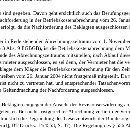
 sind gegeben. Davon geht ersichtlich auch das Berufungsger
achforderung in der Betriebskostenabrechnung vom 26. Janu
erfolgt, da die Nachforderung des Beklagten ausgeschlossen i
ier in Rede stehenden Abrechnungszeitraum vom 1. November
 3 Abs. 9 EGBGB), ist die Betriebskostenabrechnung dem M
de des Abrechnungszeitraums mitzuteilen; nach Ablauf dieser
ieter ausgeschlossen, es sei denn, der Vermieter hat die ve
eklagte dem Kläger die Betriebskostenabrechnung für den Ze
iben vom 26. Januar 2004 nicht fristgemäß mitgeteilt. Da n
rist nicht zu vertreten hat, und entsprechender Tatsachenvort
die Geltendmachung der Nachforderung ausgeschlossen.
n Beklagten entgegen der Ansicht der Revisionserwiderung auf
eistet. Bei nicht fristgerechter Abrechnung verliert der Ver
drücklich die Begründung des Gesetzentwurfs der Bundesreg
urf], BT-Drucks. 14/4553, S. 37). Die Regelung des § 556 Ab