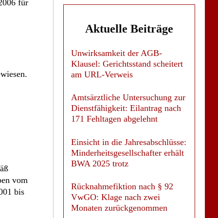
2006 für
Aktuelle Beiträge
Unwirksamkeit der AGB-
Klausel: Gerichtsstand scheitert
ewiesen.
am URL-Verweis
Amtsärztliche Untersuchung zur
Dienstfähigkeit: Eilantrag nach
171 Fehltagen abgelehnt
Einsicht in die Jahresabschlüsse:
Minderheitsgesellschafter erhält
BWA 2025 trotz
mäß
iben vom
Rücknahmefiktion nach § 92
001 bis
VwGO: Klage nach zwei
Monaten zurückgenommen