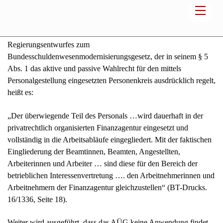
die in Betrieben privatrechtlich organisierter Unternehmen tätig
sind, die Wahlberechtigung und auch die Wählbarkeit
herbeigeführt werde. Bereits in der Begründung des
Regierungsentwurfes zum
Bundesschuldenwesenmodernisierungsgesetz, der in seinem § 5
Abs. 1 das aktive und passive Wahlrecht für den mittels
Personalgestellung eingesetzten Personenkreis ausdrücklich regelt,
heißt es:
„Der überwiegende Teil des Personals …wird dauerhaft in der
privatrechtlich organisierten Finanzagentur eingesetzt und
vollständig in die Arbeitsabläufe eingegliedert. Mit der faktischen
Eingliederung der Beamtinnen, Beamten, Angestellten,
Arbeiterinnen und Arbeiter … sind diese für den Bereich der
betrieblichen Interessenvertretung …. den Arbeitnehmerinnen und
Arbeitnehmern der Finanzagentur gleichzustellen“ (BT-Drucks.
16/1336, Seite 18).
Weiter wird ausgeführt, dass das AÜG keine Anwendung findet,