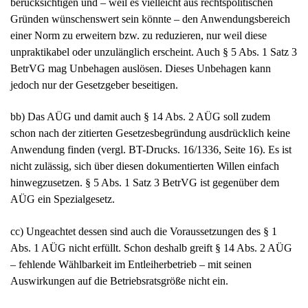
berücksichtigen und – weil es vielleicht aus rechtspolitischen
Gründen wünschenswert sein könnte – den Anwendungsbereich
einer Norm zu erweitern bzw. zu reduzieren, nur weil diese
unpraktikabel oder unzulänglich erscheint. Auch § 5 Abs. 1 Satz 3
BetrVG mag Unbehagen auslösen. Dieses Unbehagen kann
jedoch nur der Gesetzgeber beseitigen.
bb) Das AÜG und damit auch § 14 Abs. 2 AÜG soll zudem
schon nach der zitierten Gesetzesbegründung ausdrücklich keine
Anwendung finden (vergl. BT-Drucks. 16/1336, Seite 16). Es ist
nicht zulässig, sich über diesen dokumentierten Willen einfach
hinwegzusetzen. § 5 Abs. 1 Satz 3 BetrVG ist gegenüber dem
AÜG ein Spezialgesetz.
cc) Ungeachtet dessen sind auch die Voraussetzungen des § 1
Abs. 1 AÜG nicht erfüllt. Schon deshalb greift § 14 Abs. 2 AÜG
– fehlende Wählbarkeit im Entleiherbetrieb – mit seinen
Auswirkungen auf die Betriebsratsgröße nicht ein.