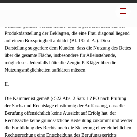
sich nicht zur gewöhnlichen Verwendung. Ein verständiger
Durchschnittskäufer könne davon ausgehen, dass die gesamte
Fläche, auch die Mitte des Boxspringbettes, als Liegefläche zum
Schlafen genutzt werden könne. Dies ergebe sich auch aus der
Produktdarstellung der Beklagten, die eine Frau diagonal liegend
auf einem Boxspringbett abbildet (Bl. 192 d. A.). Diese
Darstellung suggeriere dem Kunden, dass die Nutzung des Bettes
über die gesamte Fläche, insbesondere für Alleinstehende,
möglich sei. Jedenfalls hätte die Zeugin P. Kläger über die
Nutzungsmöglichkeiten aufklären müssen.
II.
Die Kammer ist gemäß § 522 Abs. 2 Satz 1 ZPO nach Prüfung
der Sach- und Rechtslage einstimmig der Auffassung, dass die
Berufung offensichtlich keine Aussicht auf Erfolg hat, der
Rechtssache keine grundsätzliche Bedeutung zukommt und weder
die Fortbildung des Rechts noch die Sicherung einer einheitlichen
Rechtsprechung eine Entscheidung des Berufungsgerichts