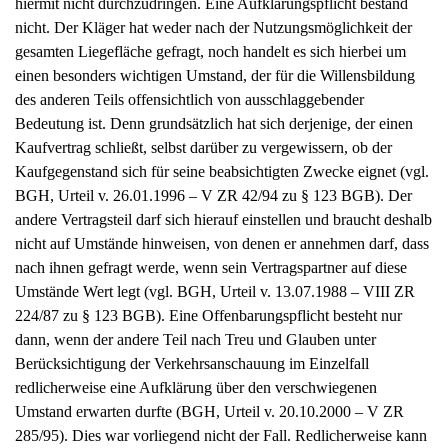
hiermit nicht durchzudringen. Eine Aufklärungspflicht bestand
nicht. Der Kläger hat weder nach der Nutzungsmöglichkeit der
gesamten Liegefläche gefragt, noch handelt es sich hierbei um
einen besonders wichtigen Umstand, der für die Willensbildung
des anderen Teils offensichtlich von ausschlaggebender
Bedeutung ist. Denn grundsätzlich hat sich derjenige, der einen
Kaufvertrag schließt, selbst darüber zu vergewissern, ob der
Kaufgegenstand sich für seine beabsichtigten Zwecke eignet (vgl.
BGH, Urteil v. 26.01.1996 – V ZR 42/94 zu § 123 BGB). Der
andere Vertragsteil darf sich hierauf einstellen und braucht deshalb
nicht auf Umstände hinweisen, von denen er annehmen darf, dass
nach ihnen gefragt werde, wenn sein Vertragspartner auf diese
Umstände Wert legt (vgl. BGH, Urteil v. 13.07.1988 – VIII ZR
224/87 zu § 123 BGB). Eine Offenbarungspflicht besteht nur
dann, wenn der andere Teil nach Treu und Glauben unter
Berücksichtigung der Verkehrsanschauung im Einzelfall
redlicherweise eine Aufklärung über den verschwiegenen
Umstand erwarten durfte (BGH, Urteil v. 20.10.2000 – V ZR
285/95). Dies war vorliegend nicht der Fall. Redlicherweise kann