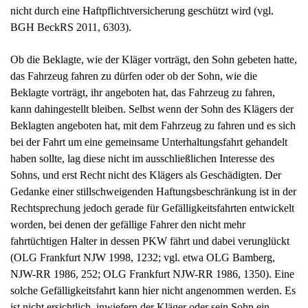
nicht durch eine Haftpflichtversicherung geschützt wird (vgl.
BGH BeckRS 2011, 6303).
Ob die Beklagte, wie der Kläger vorträgt, den Sohn gebeten hatte,
das Fahrzeug fahren zu dürfen oder ob der Sohn, wie die
Beklagte vorträgt, ihr angeboten hat, das Fahrzeug zu fahren,
kann dahingestellt bleiben. Selbst wenn der Sohn des Klägers der
Beklagten angeboten hat, mit dem Fahrzeug zu fahren und es sich
bei der Fahrt um eine gemeinsame Unterhaltungsfahrt gehandelt
haben sollte, lag diese nicht im ausschließlichen Interesse des
Sohns, und erst Recht nicht des Klägers als Geschädigten. Der
Gedanke einer stillschweigenden Haftungsbeschränkung ist in der
Rechtsprechung jedoch gerade für Gefälligkeitsfahrten entwickelt
worden, bei denen der gefällige Fahrer den nicht mehr
fahrtüchtigen Halter in dessen PKW fährt und dabei verunglückt
(OLG Frankfurt NJW 1998, 1232; vgl. etwa OLG Bamberg,
NJW-RR 1986, 252; OLG Frankfurt NJW-RR 1986, 1350). Eine
solche Gefälligkeitsfahrt kann hier nicht angenommen werden. Es
ist nicht ersichtlich, inwiefern der Kläger oder sein Sohn ein