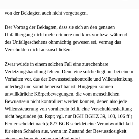
dem Unfall geführt hat, liegt ebenfalls nicht vor. Ein solcher wird
von der Beklagten auch nicht vorgetragen.
Der Vortrag der Beklagten, dass sie sich an den genauen
Unfallhergang nicht mehr erinnere und kurz vor bzw. während
des Unfallgeschehens ohnmächtig gewesen sei, vermag das
Verschulden nicht auszuschließen.
Zwar würde in einem solchen Fall eine zurechenbare
Verletzungshandlung fehlen. Denn eine solche liegt nur bei einem
Verhalten vor, das der Bewusstseinskontrolle und Willenslenkung
unterliegt und somit beherrschbar ist. Hingegen können
unwillkürliche Körperbewegungen, die vom menschlichen
Bewusstsein nicht kontrolliert werden können, denen also jede
Willenssteuerung von vornherein fehlt, eine Verschuldenshaftung
nicht begründen (st. Rspr; vgl. nur BGH BGHZ 39, 103, 106 ff.)
Ferner scheidet nach § 827 BGB scheidet eine Verantwortlichkeit
für einen Schaden aus, wenn im Zustand der Bewusstlosigkeit
einem anderen Schaden zugefügt wird.