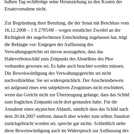
Halteverbotsschild zum Zeitpunkt des Abstellens des Pkw
vorhanden gewesen sei. Es habe auch beachtet werden müssen.
Die Beweiswürdigung des Verwaltungsgerichts sei nicht
nachvollziehbar. Sie sei widersprüchlich. Der Anscheinsbeweis
sei aufgrund eines rein subjektiven Zeugnisses nicht erschüttert,
wenn das Gericht nicht zur Überzeugung gelange, dass das Schild
zum fraglichen Zeitpunkt nicht dort gestanden habe. Für die
Annahme eines atypischen Ablaufs, nämlich dass das Schild nach
dem 20.04.2007 entfernt, danach aber wieder zum selben Standort
zurückgebracht worden sei, spreche gar nichts. Schließlich stehe
diese Beweiswürdigung auch im Widerspruch zur Auffassung des
Gerichts, dass die Wirksamkeit eines Verkehrsschildes nicht von
der subjektiven Kenntnisnahme des Verkehrsteilnehmers abhänge.
Die Jahresdauergenehmigung, aufgrund derer die Unternehmen
ein Halteverbotsschild aufstellten, sei rechtmäßig. Denn sie
unterwerfe die Firmen genauen Auflagen; sie sei befristet und stets
widerruflich, so dass der Einfluss der Straßenverkehrsbehörde
gesichert sei. Eine andere Praxis, die eine dauernde Einbindung
der Straßenverkehrsbehörde voraussetze, sei mit einem