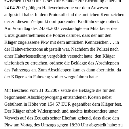
einer Halterfeststellung vergeblich versucht hatte, den Kläger
telefonisch zu erreichen, ordnete die Beklagte das Abschleppen
des Fahrzeugs an. Zum Abschleppen kam es dann aber nicht, da
der Kläger sein Fahrzeug vorher weggefahren hatte.
Mit Bescheid vom 31.05.2007 setzte die Beklagte die für den
begonnenen Abschleppvorgang entstandenen Kosten nebst
Gebühren in Höhe von 154,57 EUR gegenüber dem Kläger fest.
Der Kläger erhob Widerspruch und machte insbesondere unter
Verweis auf das Zeugnis seiner Ehefrau geltend, dass diese den
Pkw am Vortag des Umzugs gegen 18:30 Uhr abgestellt habe; zu
diesem Zeitpunkt habe dort ein Halteverbotsschild nicht
gestanden. Das Regierungspräsidium Karlsruhe wies den
Widerspruch mit Bescheid vom 25.02.2008 zurück.
Mit seiner zum Verwaltungsgericht Karlsruhe erhobenen Klage
hat der Kläger des Weiteren geltend gemacht, dass das vom
Umzugsunternehmen aufgrund der rechtswidrigen
Jahresdauergenehmigung aufgestellte Halteverbotsschild