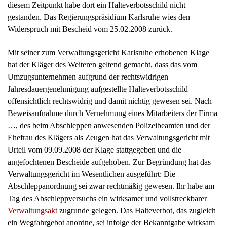
offensichtlich rechtswidrig und damit nichtig gewesen sei. Nach
Beweisaufnahme durch Vernehmung eines Mitarbeiters der Firma
…, des beim Abschleppen anwesenden Polizeibeamten und der
Ehefrau des Klägers als Zeugen hat das Verwaltungsgericht mit
Urteil vom 09.09.2008 der Klage stattgegeben und die
angefochtenen Bescheide aufgehoben. Zur Begründung hat das
Verwaltungsgericht im Wesentlichen ausgeführt: Die
Abschleppanordnung sei zwar rechtmäßig gewesen. Ihr habe am
Tag des Abschleppversuchs ein wirksamer und vollstreckbarer
Verwaltungsakt
zugrunde gelegen. Das Halteverbot, das zugleich
ein Wegfahrgebot anordne, sei infolge der Bekanntgabe wirksam
geworden; die Wirksamkeit hänge nicht von der subjektiven
Kenntnisnahme des Verkehrsteilnehmers ab. Anhaltspunkte für
die Nichtigkeit der Verkehrsschilder als Verwaltungsakte
bestünden nicht. Sie seien nicht ohne Anordnung der
Straßenverkehrsbehörde aufgestellt worden; vielmehr beruhten sie
auf der von der Beklagten erteilten Jahresgenehmigung. Eine
wesentliche Abweichung von der behördlichen Anordnung liege