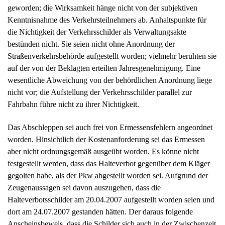
nicht vor; die Aufstellung der Verkehrsschilder parallel zur
Fahrbahn führe nicht zu ihrer Nichtigkeit.
Das Abschleppen sei auch frei von Ermessensfehlern angeordnet
worden. Hinsichtlich der Kostenanforderung sei das Ermessen
aber nicht ordnungsgemäß ausgeübt worden. Es könne nicht
festgestellt werden, dass das Halteverbot gegenüber dem Kläger
gegolten habe, als der Pkw abgestellt worden sei. Aufgrund der
Zeugenaussagen sei davon auszugehen, dass die
Halteverbotsschilder am 20.04.2007 aufgestellt worden seien und
dort am 24.07.2007 gestanden hätten. Der daraus folgende
Anscheinsbeweis, dass die Schilder sich auch in der Zwischenzeit
am Aufstellort befunden hätten, sei jedoch durch die Aussagen des
Klägers und seiner als Zeugin vernommenen Ehefrau erschüttert
worden. Die Zeugin habe ausgeführt, dass sie bei der Suche nach
einem Parkplatz ein Halteverbotsschild nicht gesehen habe. Auch
beim Entladen des PKW sei ihr ein Schild nicht aufgefallen,
obwohl sie mehrmals die Stelle habe passieren müssen, an der am
nächsten Tag das Verbotsschild gestanden habe. Das Gericht sei