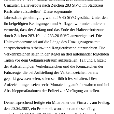
entsprechendem Arbeits- und Rangierabstand einzurichten. Die
Verkehrszeichen seien in der Regel an drei aufeinander folgenden
Tagen vor dem Geltungszeitraum aufzustellen. Tag und Uhrzeit
der Aufstellung der Verkehrszeichen und die Kennzeichen der
Fahrzeuge, die bei Aufstellung der Verkehrszeichen bereits
geparkt gewesen seien, seien schriftlich festzuhalten. Diese
Aufzeichnungen seien sechs Monate lang aufzubewahren und bei
Abschleppmaßnahmen der Polizei zur Verfügung zu stellen.
Dementsprechend fertigte ein Mitarbeiter der Firma … am Freitag,
den 20.04.2007, ein Protokoll, wonach er an diesem Tag
zwischen 11:00 Uhr 12:45 Uhr Schilder zur Errichtung einer am
24.04.2007 gültigen Halteverbotszone vor dem Anwesen …
aufgestellt habe. In dem Protokoll sind die amtlichen Kennzeichen
der zu diesem Zeitpunkt dort parkenden Kraftfahrzeuge notiert.
Am Vormittag des 24.04.2007 verständigte ein Mitarbeiter des
Umzugsunternehmens die Polizei darüber, dass der auf den
Kläger zugelassene Pkw mit dem amtlichen Kennzeichen … in
der Halteverbotszone abgestellt war. Nachdem die Polizei nach