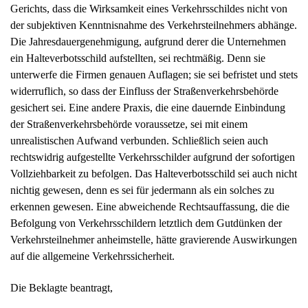
unrealistischen Aufwand verbunden. Schließlich seien auch
rechtswidrig aufgestellte Verkehrsschilder aufgrund der sofortigen
Vollziehbarkeit zu befolgen. Das Halteverbotsschild sei auch nicht
nichtig gewesen, denn es sei für jedermann als ein solches zu
erkennen gewesen. Eine abweichende Rechtsauffassung, die die
Befolgung von Verkehrsschildern letztlich dem Gutdünken der
Verkehrsteilnehmer anheimstelle, hätte gravierende Auswirkungen
auf die allgemeine Verkehrssicherheit.
Die Beklagte beantragt,
das Urteil des Verwaltungsgerichts Karlsruhe vom 9. September
2008 – 3 K 571/08 – zu ändern und die Klage abzuweisen.
Der Kläger beantragt,
die Berufung zurückzuweisen.
Er verteidigt das angefochtene Urteil im Ergebnis und führt aus: