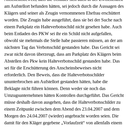
zwar nicht davon überzeugt, dass am Parkplatz des Klägers beim
Abstellen des Pkw kein Halteverbotsschild gestanden habe. Das
sei für die Erschütterung des Anscheinsbeweises nicht
erforderlich. Den Beweis, dass die Halteverbotsschilder
ununterbrochen am Aufstellort gestanden hätten, habe die
Beklagte nicht führen können. Denn weder sie noch das
Umzugsunternehmen hätten Kontrollen durchgeführt. Das Gericht
müsse deshalb davon ausgehen, dass die Halteverbotsschilder zu
einem Zeitpunkt zwischen dem Abend des 23.04.2007 und dem
Morgen des 24.04.2007 (wieder) angebracht worden seien. Die
damit für den Kläger gegebene „Vorlaufzeit“ von allenfalls einem
halben Tag rechtfertige seine Heranziehung zu den Kosten der
Ersatzvornahme nicht.
Zur Begründung ihrer Berufung, die der Senat mit Beschluss vom
16.12.2008 – 1 S 2795/08 – wegen ernstlicher Zweifel an der
Richtigkeit der angefochtenen Entscheidung zugelassen hat, trägt
die Beklagte vor: Entgegen der Auffassung des
Verwaltungsgerichts sei davon auszugehen, dass das