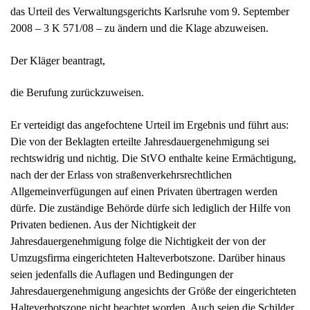
Die von der Beklagten erteilte Jahresdauergenehmigung sei
rechtswidrig und nichtig. Die StVO enthalte keine Ermächtigung,
nach der der Erlass von straßenverkehrsrechtlichen
Allgemeinverfügungen auf einen Privaten übertragen werden
dürfe. Die zuständige Behörde dürfe sich lediglich der Hilfe von
Privaten bedienen. Aus der Nichtigkeit der
Jahresdauergenehmigung folge die Nichtigkeit der von der
Umzugsfirma eingerichteten Halteverbotszone. Darüber hinaus
seien jedenfalls die Auflagen und Bedingungen der
Jahresdauergenehmigung angesichts der Größe der eingerichteten
Halteverbotszone nicht beachtet worden. Auch seien die Schilder
bereits am 20.04.2007 nicht den rechtlichen Vorgaben
entsprechend, sondern parallel zur Fahrbahn aufgestellt worden;
am 24.04.2007 sei das in Fahrtrichtung erste Schild um 180°
gedreht gewesen. Die Regeln des Anscheinsbeweises könnten
hier nicht gelten. Weder seien die Schilder zwischenzeitlich
kontrolliert worden, noch sei durch Sicherheitsbolzen o.ä. ein
Verstellen durch Dritte verhindert oder zumindest erschwert