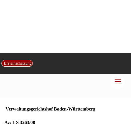
Halteverbotsschild (privat aufgestellt) –
Ersteinschätzung
Unwirksamkeit
Men
Veröffentlicht von:
Rechtsanwalt und Fachanwalt
Dr. Christian Gerd
Kotz
|
am
6
.
Juli
2013
|
in:
Verkehrsrecht
| Kontakt:
Kanzlei Kotz
Verwaltungsgerichtshof Baden-Württemberg
Az: 1 S 3263/08
Beschluss vom 16.12.2009
Die Berufung der Beklagten gegen das Urteil des
Verwaltungsgerichts Karlsruhe vom 9. September 2008 – 3 K
571/08 – wird zurückgewiesen.
Die Beklagte trägt die Kosten des Berufungsverfahrens.