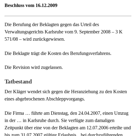
Die Revision wird zugelassen.
Tatbestand
Der Kläger wendet sich gegen die Heranziehung zu den Kosten
eines abgebrochenen Abschleppvorgangs.
Die Firma … führte am Dienstag, den 24.04.2007, einen Umzug
in der … in Karlsruhe durch. Sie verfügte zum damaligen
Zeitpunkt über eine von der Beklagten am 12.07.2006 erteilte und
bis zum 31.07.2007 gültige Erlaubnis, „bei durchzuführenden
Umzügen Halteverbote nach Zeichen 283 StVO im Stadtkreis
Karlsruhe aufzustellen“. Diese sogenannte
Jahresdauergenehmigung war auf § 45 StVO gestützt. Unter den
ihr beigefügten Bedingungen und Auflagen war unter anderem
vermerkt, dass der Anfang und das Ende der Halteverbotszone
durch Zeichen 283-10 und 283-20 StVO anzuzeigen sei. Die
Halteverbotszone sei auf die Länge des Umzugswagens mit