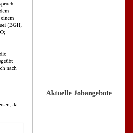
nspruch
h dem
n einem
n sei (BGH,
aO;
die
sgeübt
uch nach
Aktuelle Jobangebote
isen, da