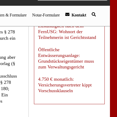
Klage gegen Amazon Prime:
nd
180.000 Abonnenten ohne
tigt war,
Erstattung
t des §
Zuständigkeit nach dem
FernUSG: Wohnort der
es § 278
Teilnehmerin ist Gerichtsstand
urch ein
Öffentliche
Entwässerungsanlage:
ung aber
Grundstückseigentümer muss
orlag (§
zum Verwaltungsgericht
usschluss
4.750 € monatlich:
 § 278
Versicherungsvertreter kippt
 180;
Vorschussklauseln
 Ein
es