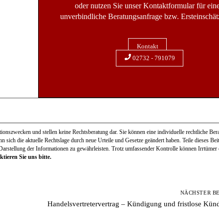
oder nutzen Sie unser Kontaktformular für ein
unverbindliche Beratungsanfrage bzw. Ersteinschät
Kontakt
02732 - 791079
onszwecken und stellen keine Rechtsberatung dar. Sie können eine individuelle rechtliche Bera
ann sich die aktuelle Rechtslage durch neue Urteile und Gesetze geändert haben. Teile dieses Be
 Darstellung der Informationen zu gewährleisten. Trotz umfassender Kontrolle können Irrtümer e
tieren Sie uns bitte.
NÄCHSTER B
Handelsvertretervertrag – Kündigung und fristlose Kün