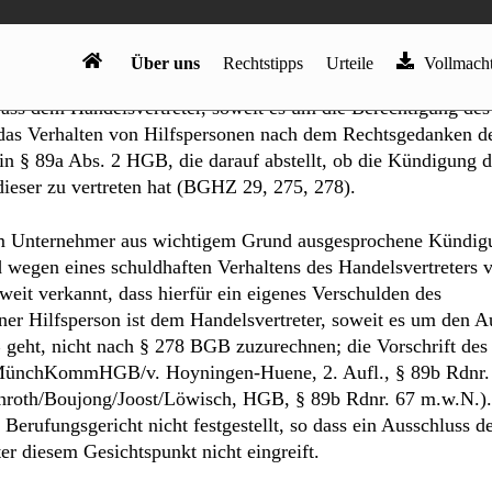
rechtsfehlerfrei getroffenen Tatsachenfeststellungen zutreffe
Handelsvertretervertrages nach § 89a Abs. 1 HGB gerechtfer
nden Äußerungen seines Vaters G. S. im Rahmen der Vorschrif
s dem Handelsvertreter, soweit es um die Berechtigung des
das Verhalten von Hilfspersonen nach dem Rechtsgedanken d
n § 89a Abs. 2 HGB, die darauf abstellt, ob die Kündigung d
dieser zu vertreten hat (BGHZ 29, 275, 278).
vom Unternehmer aus wichtigem Grund ausgesprochene Kündig
wegen eines schuldhaften Verhaltens des Handelsvertreters v
eit verkannt, dass hierfür ein eigenes Verschulden des
einer Hilfsperson ist dem Handelsvertreter, soweit es um den A
geht, nicht nach § 278 BGB zuzurechnen; die Vorschrift des
ünchKommHGB/v. Hoyningen-Huene, 2. Aufl., § 89b Rdnr.
nroth/Boujong/Joost/Löwisch, HGB, § 89b Rdnr. 67 m.w.N.).
Berufungsgericht nicht festgestellt, so dass ein Ausschluss d
r diesem Gesichtspunkt nicht eingreift.