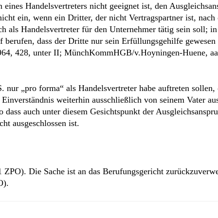
 eines Handelsvertreters nicht geeignet ist, den Ausgleichsa
cht ein, wenn ein Dritter, der nicht Vertragspartner ist, nac
h als Handelsvertreter für den Unternehmer tätig sein soll; i
uf berufen, dass der Dritte nur sein Erfüllungsgehilfe gewese
 1964, 428, unter II; MünchKommHGB/v.Hoyningen-Huene, a
. nur „pro forma“ als Handelsvertreter habe auftreten sollen, 
en Einverständnis weiterhin ausschließlich von seinem Vater au
 so dass auch unter diesem Gesichtspunkt der Ausgleichsanspr
cht ausgeschlossen ist.
1 ZPO). Die Sache ist an das Berufungsgericht zurückzuverwe
O).