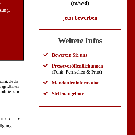
(m/w/d)
e
zung.
jetzt bewerben
Weitere Infos
Bewerten Sie uns
Presseveröffentlichungen
(Funk, Fernsehen & Print)
tung, die die
Mandanteninformation
itrags könnten
nthalten sein.
Stellenangebote
»
EITRAG
digung