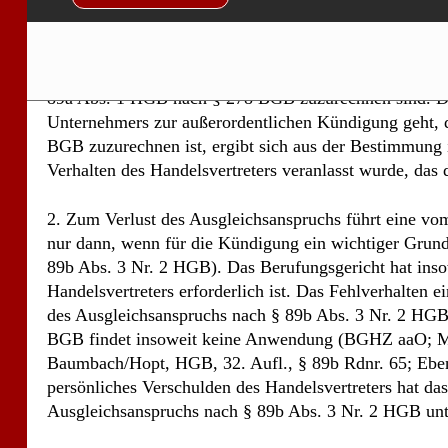
1. Allerdings hat das Berufungsgericht aufgrund seiner 
angenommen, dass die außerordentliche Kündigung des 
weil dem Handelsvertreter J. S. die geschäftsschädige
89a Abs. 1 HGB nach § 278 BGB zuzurechnen sind. Das
Unternehmers zur außerordentlichen Kündigung geht, 
BGB zuzurechnen ist, ergibt sich aus der Bestimmung i
Verhalten des Handelsvertreters veranlasst wurde, das 
2. Zum Verlust des Ausgleichsanspruchs führt eine 
nur dann, wenn für die Kündigung ein wichtiger Grund 
89b Abs. 3 Nr. 2 HGB). Das Berufungsgericht hat insow
Handelsvertreters erforderlich ist. Das Fehlverhalten 
des Ausgleichsanspruchs nach § 89b Abs. 3 Nr. 2 HGB 
BGB findet insoweit keine Anwendung (BGHZ aaO; M
Baumbach/Hopt, HGB, 32. Aufl., § 89b Rdnr. 65; Ebe
persönliches Verschulden des Handelsvertreters hat das 
Ausgleichsanspruchs nach § 89b Abs. 3 Nr. 2 HGB unte