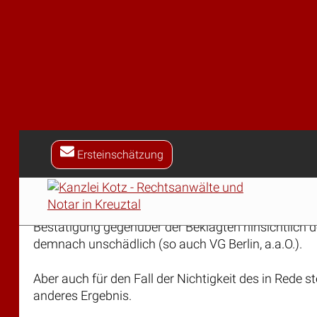
können. Diese Formstrenge gilt indessen nicht au
hingewiesen, dass Formvorschriften nicht Selbstzw
ausgelegt und angewendet werden müssen. Der vo
einseitiger Verpflichtung des Bürgers gegenüber 
Annahmeerklärung nicht auf der Verpflichtungserk
werde (vgl. BVerwG, NJW 1995, 1104 [1105]). Zwar 
unmissverständliche schriftliche Annahmeerklärung
müssen, dass durch den Schulbesuch ein besonder
allgemeiner Lebenserfahrung von der Schule vorber
oder -wie hier- Elternabende, durchgeführt und die
werden, die sich auf die Planung der Reise in ihren 
Teilnahmeerklärungen an die Eltern gibt die Schule 
als beschlossen und als für alle Teilnehmer verbindl
Bestätigung gegenüber der Beklagten hinsichtlich de
demnach unschädlich (so auch VG Berlin, a.a.O.).
Aber auch für den Fall der Nichtigkeit des in Rede st
anderes Ergebnis.