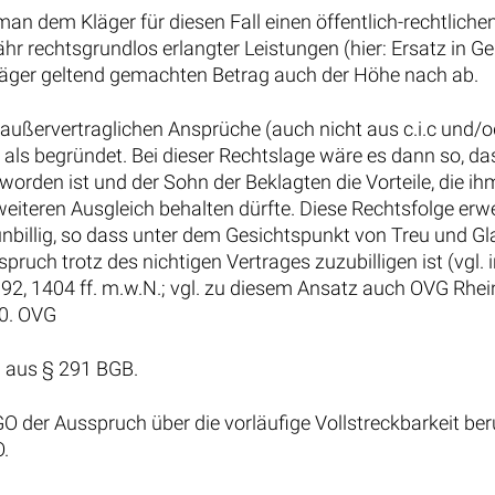
an dem Kläger für diesen Fall einen öffentlich-rechtliche
hr rechtsgrundlos erlangter Leistungen (hier: Ersatz in Ge
Kläger geltend gemachten Betrag auch der Höhe nach ab.
 außervertraglichen Ansprüche (auch nicht aus c.i.c und/
l als begründet. Bei dieser Rechtslage wäre es dann so, da
 worden ist und der Sohn der Beklagten die Vorteile, die i
eiteren Ausgleich behalten dürfte. Diese Rechtsfolge erwe
illig, so dass unter dem Gesichtspunkt von Treu und G
spruch trotz des nichtigen Vertrages zuzubilligen ist (vgl. 
2, 1404 ff. m.w.N.; vgl. zu diesem Ansatz auch OVG Rhei
00. OVG
 aus § 291 BGB.
 der Ausspruch über die vorläufige Vollstreckbarkeit ber
.