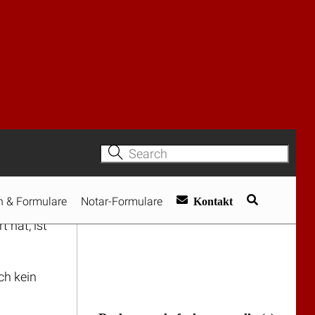
rauf
ehalts
de bei
 wenn die
chen
llen eine
 lassen
 nach
abende
geben
eiteter
der Fahrt
e
 hat, ist
ch kein