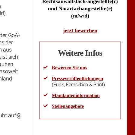
Rechtsanwaltsfach-angestellte(r)
n
und Notarfachangestellte(r)
ld)
(m/w/d)
jetzt bewerben
oder GoA)
ss der
hm aus
Weitere Infos
ist sich
lauben
Bewerten Sie uns
insoweit
nland-
Presseveröffentlichungen
(Funk, Fernsehen & Print)
Mandanteninformation
Stellenangebote
uht auf §