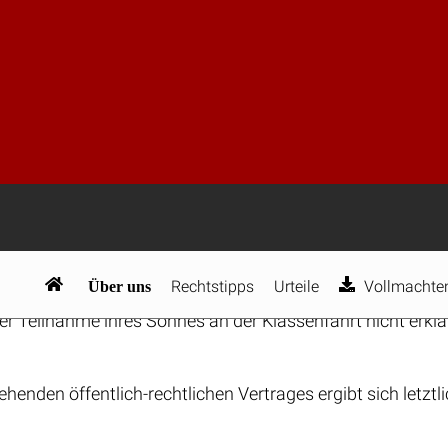
snahmslos. Das Bundesverwaltungsgericht hat zu Recht da
eck sind und deshalb unter Berücksichtigung ihres Sinng
n § 57 VwVfG bezweckten Warn- und Beweisfunktion wer
der Verwaltung auch dann ausreichend Rechnung getragen,
lärung des Bürgers gesetzt, sondern gesondert ausgespro
verlangt das Bundesverwaltungsgericht auch in diesen Fä
 der Behörde. Insoweit wird man es allerdings ausreichen
es Nutzungsverhältnis begründet wird, in dessen Rahmen
eitete Veranstaltungen, wie beispielsweise Informations
sbezügliche – auch schriftliche – Informationen herausge
Einzelheiten beziehen. Hiermit und mit der Übergabe vorber
zweifelsfrei zu erkennen, dass auch sie die Durchführung 
ich ansieht. Dass der Kläger eine ausdrückliche schriftlich
r Teilnahme ihres Sohnes an der Klassenfahrt nicht erklärt
ehenden öffentlich-rechtlichen Vertrages ergibt sich letztli