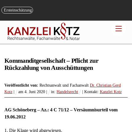
Skip
to
Ersteinschätzung
content
Men
Kommanditgesellschaft – Pflicht zur
Rückzahlung von Ausschüttungen
Veröffentlicht von:
Rechtsanwalt und Fachanwalt
Dr. Christian Gerd
Kotz
|
am
4
.
Juni
2020
|
in:
Handelsrecht
| Kontakt:
Kanzlei Kotz
AG Schöneberg – Az.: 4 C 71/12 – Versäumnisurteil vom
19.06.2012
1. Die Klage wird abgewiesen.