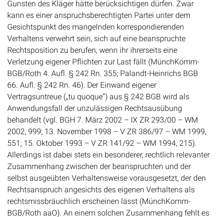
Gunsten des Kläger hätte berücksichtigen dürfen. Zwar
kann es einer anspruchsberechtigten Partei unter dem
Gesichtspunkt des mangelnden korrespondierenden
Verhaltens verwehrt sein, sich auf eine beanspruchte
Rechtsposition zu berufen, wenn ihr ihrerseits eine
Verletzung eigener Pflichten zur Last fällt (MünchKomm-
BGB/Roth 4. Aufl. § 242 Rn. 355; Palandt-Heinrichs BGB
66. Aufl. § 242 Rn. 46). Der Einwand eigener
Vertragsuntreue („tu quoque“) aus § 242 BGB wird als
Anwendungsfall der unzulässigen Rechtsausübung
behandelt (vgl. BGH 7. März 2002 – IX ZR 293/00 – WM
2002, 999; 13. November 1998 – V ZR 386/97 – WM 1999,
551; 15. Oktober 1993 – V ZR 141/92 – WM 1994, 215).
Allerdings ist dabei stets ein besonderer, rechtlich relevanter
Zusammenhang zwischen der beanspruchten und der
selbst ausgeübten Verhaltensweise vorausgesetzt, der den
Rechtsanspruch angesichts des eigenen Verhaltens als
rechtsmissbräuchlich erscheinen lässt (MünchKomm-
BGB/Roth aaO). An einem solchen Zusammenhang fehlt es