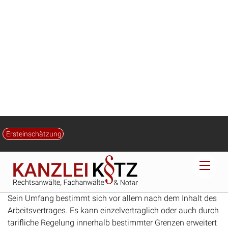
hält das angegriffene Urteil nicht stand.
a) Das Landesarbeitsgericht hat im Ergebnis zu Recht
angenommen, das Verhalten des Klägers stelle an sich
einen wichtigen Grund zur außerordentlichen Kündigung
dar. Der Kläger hat seine arbeitsvertraglichen Pflichten
schwerwiegend verletzt, indem er sich beharrlich weigerte,
ergänzende tägliche Arbeitsaufzeichnungen nach Maßgabe
des Formulars des „H-Verlages“ anzufertigen.
aa) Entgegen der Ansicht des Klägers war die Aufforderung
der Beklagten vom 18. Mai 2004 zur Erstellung
qualifizierter Tätigkeitsberichte von deren Direktionsrecht
umfasst. Das Direktionsrecht erlaubt es dem Arbeitgeber,
die Einzelheiten der zu erbringenden Arbeitsleistungen zu
bestimmen, soweit diese nicht anderweitig geregelt sind.
Sein Umfang bestimmt sich vor allem nach dem Inhalt des
Arbeitsvertrages. Es kann einzelvertraglich oder auch durch
tarifliche Regelung innerhalb bestimmter Grenzen erweitert