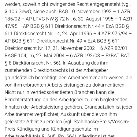
werden, soweit nicht zwingendes Recht entgegensteht (vgl.
§ 106 GewO; siehe auch: BAG 10. November 1992 – 1 AZR
185/92 – AP LPVG NW § 72 Nr. 6; 30. August 1995 – 1 AZR
47/95 – AP BGB § 611 Direktionsrecht Nr. 44 = EzA BGB §
611 Direktionsrecht Nr. 14; 24. April 1996 – 4 AZR 976/94 –
AP BGB § 611 Direktionsrecht Nr. 49 = EzA BGB § 611
Direktionsrecht Nr. 17; 21. November 2002 – 6 AZR 82/01 –
BAGE 104, 16; 27. Mai 2004 – 6 AZR 192/03 – EzBAT BAT
§ 8 Direktionsrecht Nr. 56). In Ausübung des ihm
zustehenden Direktionsrechts ist der Arbeitgeber
grundsätzlich berechtigt, den Arbeitnehmer anzuweisen, die
von ihm erbrachten Arbeitsleistungen zu dokumentieren.
Nicht nur in vertriebsorientierten Branchen kann die
Berichterstattung an den Arbeitgeber zu den begleitenden
Inhalten der Arbeitsleistung gehören. Grundsätzlich ist jeder
Arbeitnehmer verpflichtet, Auskunft über die von ihm
geleistete Arbeit zu erteilen (vgl. Stahlhacke/Preis/Vossen-
Preis Kündigung und Kündigungsschutz im
Arbeitsverhältnis 9. Aufl. Rn. 664). Allerdings ist der