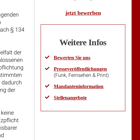
jetzt bewerben
ingenden
n
nach § 134
Weitere Infos
lfalt der
Bewerten Sie uns
chlossenen
pflichtung
Presseveröffentlichungen
estimmten
(Funk, Fernsehen & Print)
r dadurch
Mandanteninformation
ung der
Stellenangebote
 keine
zpflicht
isbarer
nd