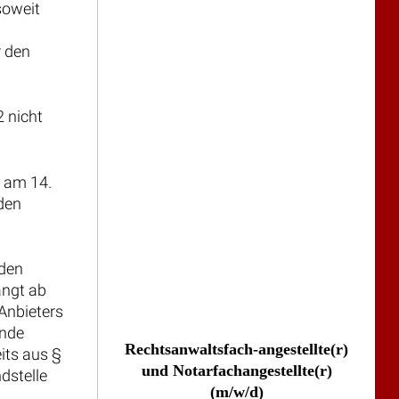
soweit
r den
 nicht
 am 14.
nden
nden
angt ab
Anbieters
unde
Rechtsanwaltsfach-angestellte(r)
eits aus §
und Notarfachangestellte(r)
dstelle
(m/w/d)