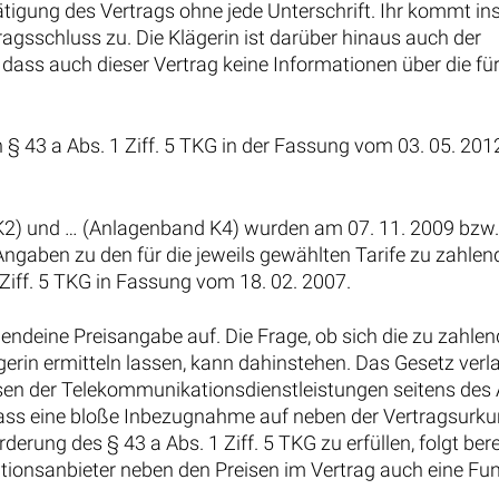
tätigung des Vertrags ohne jede Unterschrift. Ihr kommt in
agsschluss zu. Die Klägerin ist darüber hinaus auch der
dass auch dieser Vertrag keine Informationen über die fü
 43 a Abs. 1 Ziff. 5 TKG in der Fassung vom 03. 05. 2012
2) und … (Anlagenband K4) wurden am 07. 11. 2009 bzw.
Angaben zu den für die jeweils gewählten Tarife zu zahle
 Ziff. 5 TKG in Fassung vom 18. 02. 2007.
gendeine Preisangabe auf. Die Frage, ob sich die zu zahle
ägerin ermitteln lassen, kann dahinstehen. Das Gesetz verl
isen der Telekommunikationsdienstleistungen seitens des 
Dass eine bloße Inbezugnahme auf neben der Vertragsurk
rderung des § 43 a Abs. 1 Ziff. 5 TKG zu erfüllen, folgt ber
tionsanbieter neben den Preisen im Vertrag auch eine Fun