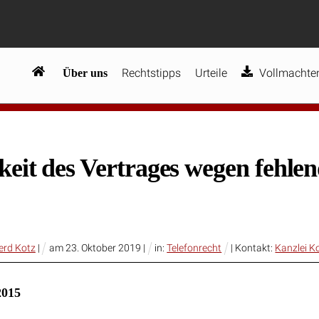
Rechtstipps
Urteile
Vollmachten
Über uns
keit des Vertrages wegen fehle
Gerd Kotz
|
am
23
.
Oktober
2019
|
in:
Telefonrecht
| Kontakt:
Kanzlei K
2015