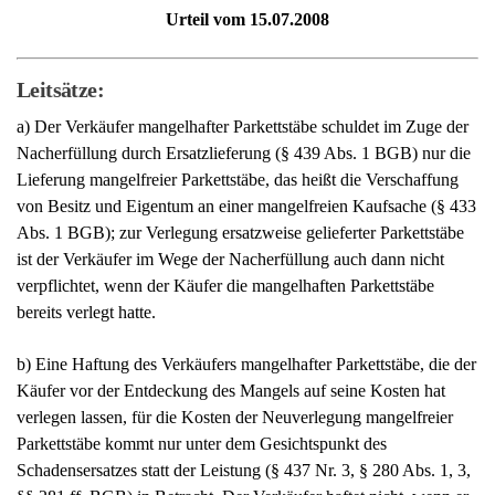
von Besitz und Eigentum an einer mangelfreien Kaufsache (§ 433
Abs. 1 BGB); zur Verlegung ersatzweise gelieferter Parkettstäbe
ist der Verkäufer im Wege der Nacherfüllung auch dann nicht
verpflichtet, wenn der Käufer die mangelhaften Parkettstäbe
bereits verlegt hatte.
b) Eine Haftung des Verkäufers mangelhafter Parkettstäbe, die der
Käufer vor der Entdeckung des Mangels auf seine Kosten hat
verlegen lassen, für die Kosten der Neuverlegung mangelfreier
Parkettstäbe kommt nur unter dem Gesichtspunkt des
Schadensersatzes statt der Leistung (§ 437 Nr. 3, § 280 Abs. 1, 3,
§§ 281 ff. BGB) in Betracht. Der Verkäufer haftet nicht, wenn er
die in der mangelhaften Lieferung liegende Pflichtverletzung (§
280 Abs. 1 Satz 1, § 433 Abs. 1 Satz 2 BGB) nicht zu vertreten
hat (§ 280 Abs. 1 Satz 2 BGB).
Der VIII. Zivilsenat des Bundesgerichtshofs hat auf die mündliche
Verhandlung vom 9. Juli 2008 für Recht erkannt: