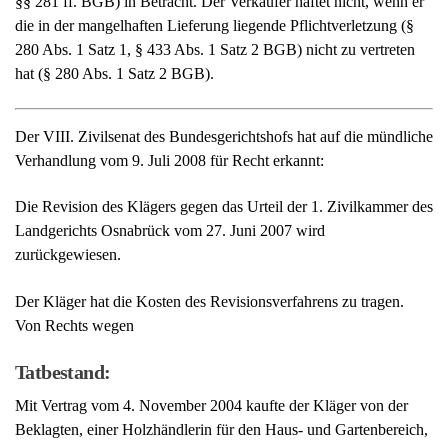
Die Revision des Klägers gegen das Urteil der 1. Zivilkammer des
Landgerichts Osnabrück vom 27. Juni 2007 wird
zurückgewiesen.
Der Kläger hat die Kosten des Revisionsverfahrens zu tragen.
Von Rechts wegen
Tatbestand:
Mit Vertrag vom 4. November 2004 kaufte der Kläger von der
Beklagten, einer Holzhändlerin für den Haus- und Gartenbereich,
37,83 Quadratmeter zweischichtige, nicht von der Beklagten
hergestellte Buchenparkettstäbe sowie 24,30 Meter Sockelleisten
zum Preis von 1.514,22 EUR. Er ließ die Parkettstäbe von einem
Parkettleger im Wohn- und Esszimmer seines Hauses verlegen.
Danach stellte sich heraus, dass sich auf etwa der Hälfte der
verlegten Fläche die Buchendecklamelle der Parkettstäbe von der
darunter liegenden Weichholzschicht ablöste. In einem vom
Kläger eingeleiteten selbständigen Beweisverfahren stellte der