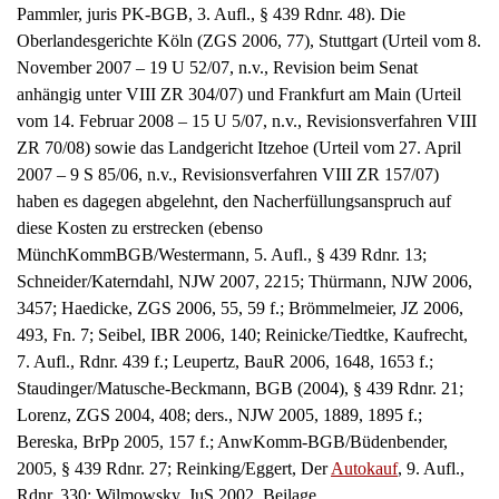
diese Kosten zu erstrecken (ebenso
MünchKommBGB/Westermann, 5. Aufl., § 439 Rdnr. 13;
Schneider/Katerndahl, NJW 2007, 2215; Thürmann, NJW 2006,
3457; Haedicke, ZGS 2006, 55, 59 f.; Brömmelmeier, JZ 2006,
493, Fn. 7; Seibel, IBR 2006, 140; Reinicke/Tiedtke, Kaufrecht,
7. Aufl., Rdnr. 439 f.; Leupertz, BauR 2006, 1648, 1653 f.;
Staudinger/Matusche-Beckmann, BGB (2004), § 439 Rdnr. 21;
Lorenz, ZGS 2004, 408; ders., NJW 2005, 1889, 1895 f.;
Bereska, BrPp 2005, 157 f.; AnwKomm-BGB/Büdenbender,
2005, § 439 Rdnr. 27; Reinking/Eggert, Der
Autokauf
, 9. Aufl.,
Rdnr. 330; Wilmowsky, JuS 2002, Beilage