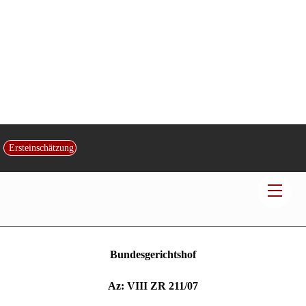
Parkett mangelhaft – Nacherfüllungsansprüche
Ersteinschätzung
und Ersatzlieferung
Men
Veröffentlicht von:
Rechtsanwalt und Fachanwalt
Hans Jürgen Kotz
|
am
19
.
Februar
2013
|
in:
Baurecht
| Kontakt:
Kanzlei Kotz
Bundesgerichtshof
Az: VIII ZR 211/07
Urteil vom 15.07.2008
Leitsätze:
a) Der Verkäufer mangelhafter Parkettstäbe schuldet im Zuge der
Nacherfüllung durch Ersatzlieferung (§ 439 Abs. 1 BGB) nur die
Lieferung mangelfreier Parkettstäbe, das heißt die Verschaffung