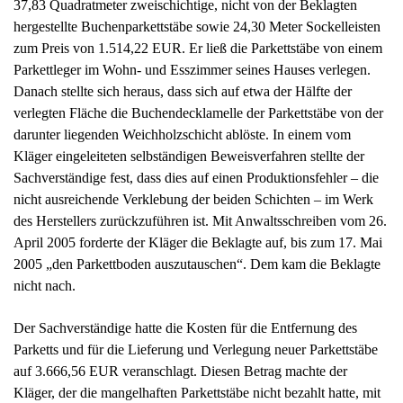
Sachverständige fest, dass dies auf einen Produktionsfehler – die
nicht ausreichende Verklebung der beiden Schichten – im Werk
des Herstellers zurückzuführen ist. Mit Anwaltsschreiben vom 26.
April 2005 forderte der Kläger die Beklagte auf, bis zum 17. Mai
2005 „den Parkettboden auszutauschen“. Dem kam die Beklagte
nicht nach.
Der Sachverständige hatte die Kosten für die Entfernung des
Parketts und für die Lieferung und Verlegung neuer Parkettstäbe
auf 3.666,56 EUR veranschlagt. Diesen Betrag machte der
Kläger, der die mangelhaften Parkettstäbe nicht bezahlt hatte, mit
Schreiben vom 15. Juni 2006 gegenüber der Beklagten geltend.
Die Beklagte erstattete dem Kläger die Kosten für die Entfernung
und Entsorgung des mangelhaften Parketts einschließlich der
erforderlichen Nebenarbeiten in Höhe von 569,29 EUR, lehnte
aber weitere Zahlungen ab.
Mit seiner Klage begehrt der Kläger die Zahlung des
verbleibenden Betrages in Höhe von 3.097,27 EUR abzüglich des