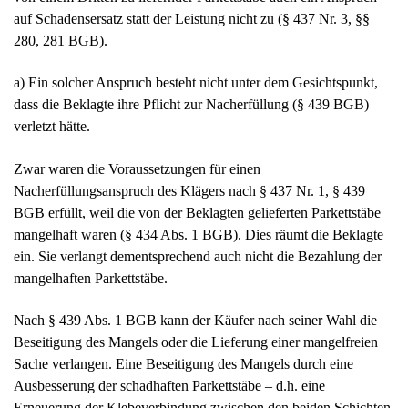
Zwar waren die Voraussetzungen für einen
Nacherfüllungsanspruch des Klägers nach § 437 Nr. 1, § 439
BGB erfüllt, weil die von der Beklagten gelieferten Parkettstäbe
mangelhaft waren (§ 434 Abs. 1 BGB). Dies räumt die Beklagte
ein. Sie verlangt dementsprechend auch nicht die Bezahlung der
mangelhaften Parkettstäbe.
Nach § 439 Abs. 1 BGB kann der Käufer nach seiner Wahl die
Beseitigung des Mangels oder die Lieferung einer mangelfreien
Sache verlangen. Eine Beseitigung des Mangels durch eine
Ausbesserung der schadhaften Parkettstäbe – d.h. eine
Erneuerung der Klebeverbindung zwischen den beiden Schichten
der Parkettstäbe – war nicht möglich; davon gehen beide Parteien
aus. Die an die Beklagte gerichtete Aufforderung des Klägers, den
Parkettboden auszutauschen, war auf die Lieferung neuer –
mangelfreier – Parkettstäbe gerichtet; dem ist die Beklagte
innerhalb der gesetzten Frist nicht nachgekommen.
Einen Anspruch auf Schadensersatz statt der Leistung wegen