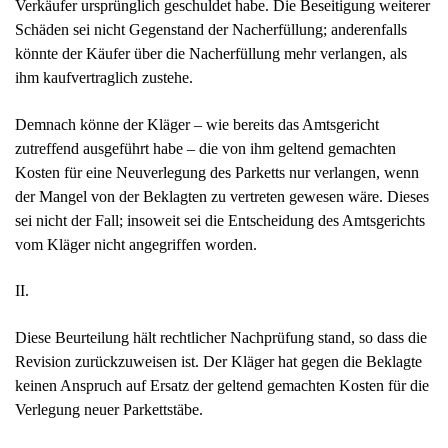
der Mangel von der Beklagten zu vertreten gewesen wäre. Dieses
sei nicht der Fall; insoweit sei die Entscheidung des Amtsgerichts
vom Kläger nicht angegriffen worden.
II.
Diese Beurteilung hält rechtlicher Nachprüfung stand, so dass die
Revision zurückzuweisen ist. Der Kläger hat gegen die Beklagte
keinen Anspruch auf Ersatz der geltend gemachten Kosten für die
Verlegung neuer Parkettstäbe.
1. Ein solcher Anspruch ergibt sich nicht, wie die Revision meint,
unmittelbar aus der Regelung des § 439 Abs. 2 BGB über die
vom Verkäufer zu tragenden Kosten der Nacherfüllung. Diese
Vorschrift, nach welcher der Käufer Anspruch auf Übernahme der
„zum Zwecke der Nacherfüllung erforderlichen Aufwendungen“
durch den Verkäufer hat, setzt voraus, dass sich der Vollzug des
Kaufvertrags (noch) im Stadium der Nacherfüllung gemäß § 439
Abs. 1 BGB befindet. Daran fehlt es im vorliegenden Fall.