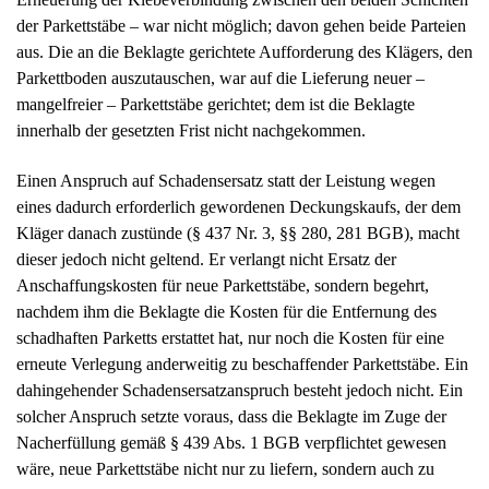
eines dadurch erforderlich gewordenen Deckungskaufs, der dem
Kläger danach zustünde (§ 437 Nr. 3, §§ 280, 281 BGB), macht
dieser jedoch nicht geltend. Er verlangt nicht Ersatz der
Anschaffungskosten für neue Parkettstäbe, sondern begehrt,
nachdem ihm die Beklagte die Kosten für die Entfernung des
schadhaften Parketts erstattet hat, nur noch die Kosten für eine
erneute Verlegung anderweitig zu beschaffender Parkettstäbe. Ein
dahingehender Schadensersatzanspruch besteht jedoch nicht. Ein
solcher Anspruch setzte voraus, dass die Beklagte im Zuge der
Nacherfüllung gemäß § 439 Abs. 1 BGB verpflichtet gewesen
wäre, neue Parkettstäbe nicht nur zu liefern, sondern auch zu
verlegen oder auf ihre Kosten verlegen zu lassen. Dies ist nicht
der Fall.
aa) In der Rechtsprechung der Instanzgerichte und in der
rechtswissenschaftlichen Literatur ist allerdings umstritten, ob der
Nacherfüllungsanspruch auf Lieferung einer mangelfreien Sache
auch die Kosten für deren Einbau in eine andere Sache umfasst,
wenn der Käufer die mangelhafte Sache – vor dem Auftreten des