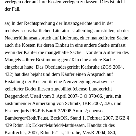
Mangels – ihrer Bestimmung gemäß in eine andere Sache
eingebaut hatte. Das Oberlandesgericht Karlsruhe (ZGS 2004,
432) hat dies bejaht und dem Käufer einen Anspruch auf
Erstattung der Kosten für eine Neuverlegung ersatzweise
gelieferter Bodenfliesen zugebilligt (ebenso Landgericht
Deggendorf, Urteil vom 3. April 2007- 3 O 370/06, juris, mit
zustimmender Anmerkung von Schmitz, IBR 2007, 426, und
Fischer, juris PR-PrivBauR 2/2008 Anm. 2; ebenso
Bamberger/Roth/Faust, BeckOK, Stand 1. Februar 2007, BGB §
439 Rdnr. 18; Eckert/Maifeld/Matthiessen, Handbuch des
Kaufrechts, 2007, Rdnr. 621 f.; Terrahe, VersR 2004, 680;
Pammler, juris PK-BGB, 3. Aufl., § 439 Rdnr. 48). Die
Oberlandesgerichte Köln (ZGS 2006, 77), Stuttgart (Urteil vom 8.
November 2007 – 19 U 52/07, n.v., Revision beim Senat
anhängig unter VIII ZR 304/07) und Frankfurt am Main (Urteil
vom 14. Februar 2008 – 15 U 5/07, n.v., Revisionsverfahren VIII
ZR 70/08) sowie das Landgericht Itzehoe (Urteil vom 27. April
2007 – 9 S 85/06, n.v., Revisionsverfahren VIII ZR 157/07)
haben es dagegen abgelehnt, den Nacherfüllungsanspruch auf