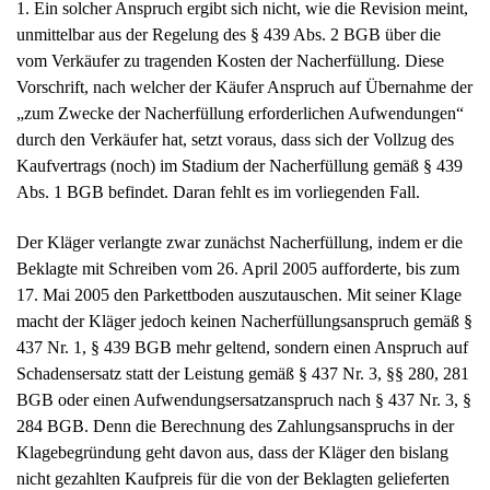
Der Kläger verlangte zwar zunächst Nacherfüllung, indem er die
Beklagte mit Schreiben vom 26. April 2005 aufforderte, bis zum
17. Mai 2005 den Parkettboden auszutauschen. Mit seiner Klage
macht der Kläger jedoch keinen Nacherfüllungsanspruch gemäß §
437 Nr. 1, § 439 BGB mehr geltend, sondern einen Anspruch auf
Schadensersatz statt der Leistung gemäß § 437 Nr. 3, §§ 280, 281
BGB oder einen Aufwendungsersatzanspruch nach § 437 Nr. 3, §
284 BGB. Denn die Berechnung des Zahlungsanspruchs in der
Klagebegründung geht davon aus, dass der Kläger den bislang
nicht gezahlten Kaufpreis für die von der Beklagten gelieferten
Parkettstäbe auch zukünftig nicht mehr zu zahlen hat. Daraus
ergibt sich, dass der Kläger an dem Kaufvertrag nicht mehr
festhält und Nacherfüllung seitens der Beklagten durch Lieferung
neuer – mangelfreier – Parkettstäbe nicht mehr verlangt. Damit
bewegt sich sein Zahlungsbegehren nicht mehr im Rahmen einer
Nacherfüllung gemäß § 439 BGB, die eine fortbestehende
Lieferpflicht der Beklagten und damit auch eine fortbestehende
Zahlungspflicht des Klägers voraussetzen würde. Die Lieferung