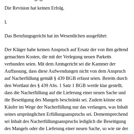
gemachten Kosten, die mit der Verlegung neuen Parketts
verbunden seien. Mit dem Amtsgericht sei die Kammer der
Auffassung, dass diese Aufwendungen nicht von dem Anspruch
auf Nacherfüllung gemäß § 439 BGB erfasst seien. Bereits durch
den Wortlaut des § 439 Abs. 1 Satz 1 BGB werde klar gestellt,
dass die Nacherfüllung auf die Lieferung einer neuen Sache und
die Beseitigung des Mangels beschränkt sei. Zudem könne ein
Käufer im Wege der Nacherfüllung nur das verlangen, was Inhalt
seines ursprünglichen Erfüllungsanspruchs sei. Dementsprechend
sei Inhalt des Nacherfüllungsanspruchs lediglich die Beseitigung
des Mangels oder die Lieferung einer neuen Sache, so wie sie der
Verkäufer ursprünglich geschuldet habe. Die Beseitigung weiterer
Schäden sei nicht Gegenstand der Nacherfüllung; anderenfalls
könnte der Käufer über die Nacherfüllung mehr verlangen, als
ihm kaufvertraglich zustehe.
Demnach könne der Kläger – wie bereits das Amtsgericht
zutreffend ausgeführt habe – die von ihm geltend gemachten
Kosten für eine Neuverlegung des Parketts nur verlangen, wenn