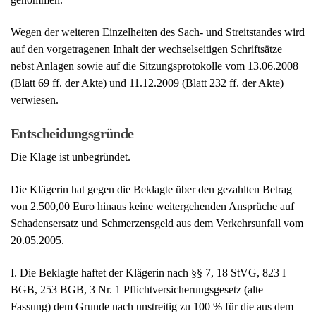
Entscheidungsgründe
Die Klage ist unbegründet.
Die Klägerin hat gegen die Beklagte über den gezahlten Betrag
von 2.500,00 Euro hinaus keine weitergehenden Ansprüche auf
Schadensersatz und Schmerzensgeld aus dem Verkehrsunfall vom
20.05.2005.
I. Die Beklagte haftet der Klägerin nach §§ 7, 18 StVG, 823 I
BGB, 253 BGB, 3 Nr. 1 Pflichtversicherungsgesetz (alte
Fassung) dem Grunde nach unstreitig zu 100 % für die aus dem
Verkehrsunfall vom 20.05.2005 resultierenden Unfallfolgen.
Folge des streitgegenständlichen Verkehrsunfalls war jedoch
lediglich eine von der Beklagten eingeräumte leichte HWS-
Distorsion, die für die Zeit vom 23.05.2005 – 03.06.2005 zu einer
hundertprozentigen Arbeitsunfähigkeit führte, nach wenigen
Wochen jedoch ausgeheilt war. Für darüber hinausgehende
Gesundheitsbeeinträchtigungen hat die Beklagte nicht
einzustehen. Die Klägerin hat den ihr obliegenden Beweis nicht