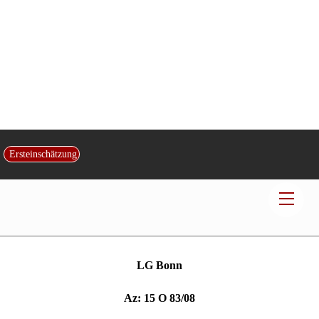
Personenschaden – psychische
Ersteinschätzung
Gesundheitsbeeinträchtigung
Men
Veröffentlicht von:
Rechtsanwalt und Fachanwalt
Dr. Christian Gerd
Kotz
|
am
14
.
Januar
2013
|
in:
Autorecht
| Kontakt:
Kanzlei Kotz
LG Bonn
Az: 15 O 83/08
Urteil vom 29.01.2010
Die Klage wird abgewiesen.
Die Kosten des Rechtsstreits werden der Klägerin auferlegt.
Das Urteil ist gegen Sicherheitsleistung in Höhe von 110 % des