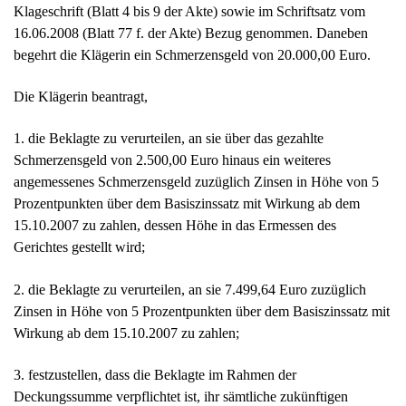
angemessenes Schmerzensgeld zuzüglich Zinsen in Höhe von 5
Prozentpunkten über dem Basiszinssatz mit Wirkung ab dem
15.10.2007 zu zahlen, dessen Höhe in das Ermessen des
Gerichtes gestellt wird;
2. die Beklagte zu verurteilen, an sie 7.499,64 Euro zuzüglich
Zinsen in Höhe von 5 Prozentpunkten über dem Basiszinssatz mit
Wirkung ab dem 15.10.2007 zu zahlen;
3. festzustellen, dass die Beklagte im Rahmen der
Deckungssumme verpflichtet ist, ihr sämtliche zukünftigen
materiellen und immateriellen Ansprüche zu ersetzen, soweit diese
auf das Unfallereignis vom 20.05.2005 in ….. zurückzuführen
sind, soweit diese Ansprüche nicht auf Sozialversicherungsträger
oder sonstige Dritte übergegangen sind bzw. übergehen werden;
4. die Beklagte zu verurteilen, die Klägerin freizustellen von
Kosten für die außergerichtliche Rechtsverfolgung in Höhe von
1.307,81 Euro, die die Klägerin an die Rechtsanwälte ……. in