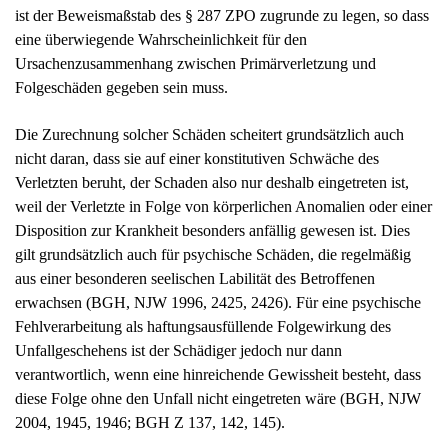
Verletzten beruht, der Schaden also nur deshalb eingetreten ist,
weil der Verletzte in Folge von körperlichen Anomalien oder einer
Disposition zur Krankheit besonders anfällig gewesen ist. Dies
gilt grundsätzlich auch für psychische Schäden, die regelmäßig
aus einer besonderen seelischen Labilität des Betroffenen
erwachsen (BGH, NJW 1996, 2425, 2426). Für eine psychische
Fehlverarbeitung als haftungsausfüllende Folgewirkung des
Unfallgeschehens ist der Schädiger jedoch nur dann
verantwortlich, wenn eine hinreichende Gewissheit besteht, dass
diese Folge ohne den Unfall nicht eingetreten wäre (BGH, NJW
2004, 1945, 1946; BGH Z 137, 142, 145).
Vorliegend besteht bei der Klägerin eine psychische Erkrankung
in Form einer somatoformen, auch dissoziativen Störung, die sich
insbesondere in Schluckbeschwerden, Druck- und Engegefühl
sowie Schmerzen auf der linken Seite und Kraftlosigkeit äußert.
Für diese psychische Erkrankung ist die Beklagte nicht
einstandspflichtig, da keine hinreichende Gewissheit besteht, dass
diese psychische Folge ohne den Unfall nicht eingetreten wäre.