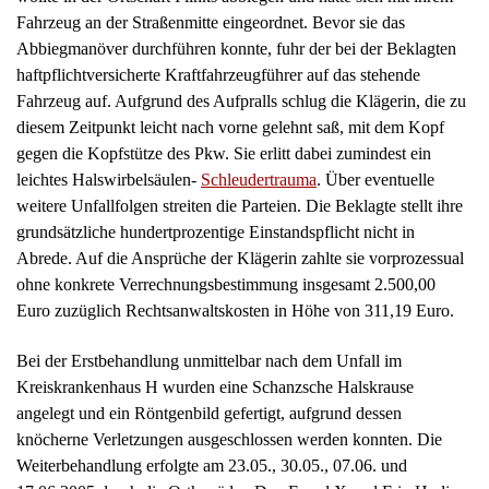
weitere Unfallfolgen streiten die Parteien. Die Beklagte stellt ihre
grundsätzliche hundertprozentige Einstandspflicht nicht in
Abrede. Auf die Ansprüche der Klägerin zahlte sie vorprozessual
ohne konkrete Verrechnungsbestimmung insgesamt 2.500,00
Euro zuzüglich Rechtsanwaltskosten in Höhe von 311,19 Euro.
Bei der Erstbehandlung unmittelbar nach dem Unfall im
Kreiskrankenhaus H wurden eine Schanzsche Halskrause
angelegt und ein Röntgenbild gefertigt, aufgrund dessen
knöcherne Verletzungen ausgeschlossen werden konnten. Die
Weiterbehandlung erfolgte am 23.05., 30.05., 07.06. und
17.06.2005 durch die Orthopäden Drs. E und X und E in H, die
ein Halswirbelsäulen- Distorsionstrauma, eine Cerviobrachialgie
sowie Schluckbeschwerden diagnostizierten.
In der Zeit vom 23.05. bis zum 03.06.2005 war die Klägerin
unfallbedingt zu 100 % arbeitsunfähig. Vor dem Unfall war die
Klägerin noch nie wegen Rücken- oder Nackenproblemen
arbeitsunfähig krankgeschrieben gewesen.