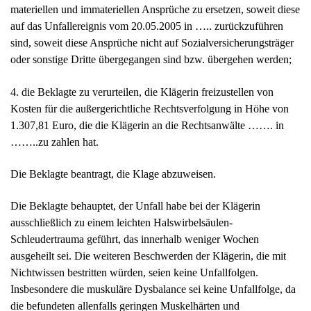
……..zu zahlen hat.
Die Beklagte beantragt, die Klage abzuweisen.
Die Beklagte behauptet, der Unfall habe bei der Klägerin
ausschließlich zu einem leichten Halswirbelsäulen-
Schleudertrauma geführt, das innerhalb weniger Wochen
ausgeheilt sei. Die weiteren Beschwerden der Klägerin, die mit
Nichtwissen bestritten würden, seien keine Unfallfolgen.
Insbesondere die muskuläre Dysbalance sei keine Unfallfolge, da
die befundeten allenfalls geringen Muskelhärten und
Verspannungen Veränderungen seien, die nicht unfallspezifisch
seien, sondern bei einem Großteil der Bevölkerung auch ohne
vorangegangenen Unfall vorkämen. Die Muskelhärten im Bereich
der Lendenwirbelsäule seien auch deshalb keine Unfallfolge, weil
diese durch den Unfall gar nicht betroffen gewesen sei. Für die
tatsächlich unfallbedingten Beschwerden sei ein Schmerzensgeld
von 1.000,00 Euro angemessen. Hinsichtlich des Sachvortrags zu