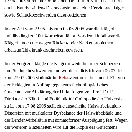
In der Folgezeit klagte die Klägerin weiterhin über Schmerzen
und Schluckbeschwerden und wurde schließlich vom 06.07. bis
zum 27.07.2006 stationär im
Reha
-Zentrum J behandelt. Ein von
der Beklagten in Auftrag gegebenes fachorthopädisches
Gutachten zur Abklärung der Unfallfolgen von Prof. Dr. F,
Direktor der Klinik und Poliklinik für Orthopädie der Universität
zu L, vom 17.08.2006 stellt eine ausgeheilte Halswirbelsäulen-
Distorsion mit muskulärer Dysbalance der Halswirbelsäule und
der Lendenwirbelsäule mit somatoformer Ausprägung fest. Wegen
der weiteren Einzelheiten wird auf die Kopie des Gutachtens
(Blatt 13 ff. der Akte) verwiesen.
Die Klägerin behauptet, sie leide bis heute an körperlichen und
psychischen Beeinträchtigungen. Sämtliche Beschwerden seien
durch den Unfall vom ##.##.20## verursacht worden. Zwar habe
eine hundertprozentige Arbeitsunfähigkeit zunächst nur bis zum
03.06.2005 bestanden. Der Heilungsverlauf sei dann aber anders
verlaufen als erwartet. Sie habe weiterhin unfallbedingte