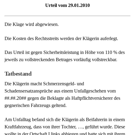
jeweils zu vollstreckenden Betrages vorläufig vollstreckbar.
Tatbestand
Die Klägerin macht Schmerzensgeld- und
Schadensersatzansprüche aus einem Unfallgeschehen vom
##.##.20## gegen die Beklagte als Haftpflichtversicherer des
gegnerischen Fahrzeugs geltend.
Am Unfalltag befand sich die Klägerin als Beifahrerin in einem
Kraftfahrzeug, dass von ihrer Tochter, …, geführt wurde. Diese
wollte in der Ortschaft I links abbiegen und hatte sich mit ihrem
Fahrzeug an der Straßenmitte eingeordnet. Bevor sie das
Abbiegmanöver durchführen konnte, fuhr der bei der Beklagten
haftpflichtversicherte Kraftfahrzeugführer auf das stehende
Fahrzeug auf. Aufgrund des Aufpralls schlug die Klägerin, die zu
diesem Zeitpunkt leicht nach vorne gelehnt saß, mit dem Kopf
gegen die Kopfstütze des Pkw. Sie erlitt dabei zumindest ein
leichtes Halswirbelsäulen-
Schleudertrauma
. Über eventuelle