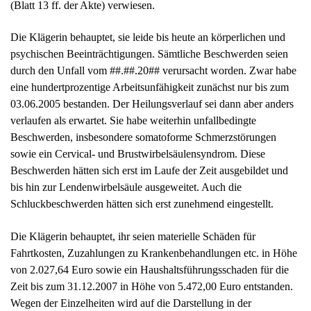
Beschwerden, insbesondere somatoforme Schmerzstörungen
sowie ein Cervical- und Brustwirbelsäulensyndrom. Diese
Beschwerden hätten sich erst im Laufe der Zeit ausgebildet und
bis hin zur Lendenwirbelsäule ausgeweitet. Auch die
Schluckbeschwerden hätten sich erst zunehmend eingestellt.
Die Klägerin behauptet, ihr seien materielle Schäden für
Fahrtkosten, Zuzahlungen zu Krankenbehandlungen etc. in Höhe
von 2.027,64 Euro sowie ein Haushaltsführungsschaden für die
Zeit bis zum 31.12.2007 in Höhe von 5.472,00 Euro entstanden.
Wegen der Einzelheiten wird auf die Darstellung in der
Klageschrift (Blatt 4 bis 9 der Akte) sowie im Schriftsatz vom
16.06.2008 (Blatt 77 f. der Akte) Bezug genommen. Daneben
begehrt die Klägerin ein Schmerzensgeld von 20.000,00 Euro.
Die Klägerin beantragt,
1. die Beklagte zu verurteilen, an sie über das gezahlte
Schmerzensgeld von 2.500,00 Euro hinaus ein weiteres