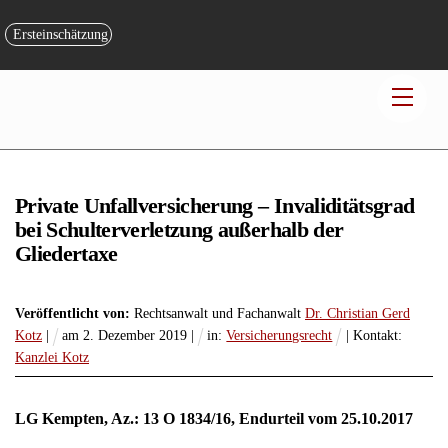
Skip
to
Ersteinschätzung
content
Men
Private Unfallversicherung – Invaliditätsgrad
bei Schulterverletzung außerhalb der
Gliedertaxe
Veröffentlicht von:
Rechtsanwalt und Fachanwalt
Dr. Christian Gerd
Kotz
|
am
2
.
Dezember
2019
|
in:
Versicherungsrecht
| Kontakt:
Kanzlei Kotz
LG Kempten, Az.: 13 O 1834/16, Endurteil vom 25.10.2017