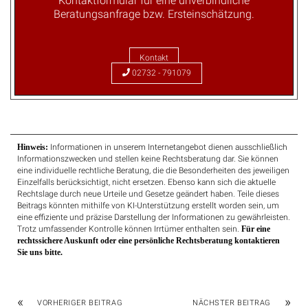
Beratungsanfrage bzw. Ersteinschätzung.
Kontakt
02732 - 791079
Hinweis:
Informationen in unserem Internetangebot dienen ausschließlich
Informationszwecken und stellen keine Rechtsberatung dar. Sie können
eine individuelle rechtliche Beratung, die die Besonderheiten des jeweiligen
Einzelfalls berücksichtigt, nicht ersetzen. Ebenso kann sich die aktuelle
Rechtslage durch neue Urteile und Gesetze geändert haben. Teile dieses
Beitrags könnten mithilfe von KI-Unterstützung erstellt worden sein, um
eine effiziente und präzise Darstellung der Informationen zu gewährleisten.
Trotz umfassender Kontrolle können Irrtümer enthalten sein.
Für eine
rechtssichere Auskunft oder eine persönliche Rechtsberatung kontaktieren
Sie uns bitte.
«
»
VORHERIGER BEITRAG
NÄCHSTER BEITRAG
Rechtsanwaltsgebühren
Rechtsanwaltsgebühren