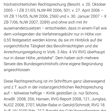
höchstrichterlichen Rechtsprechung (Beschl. v. 20. Oktober
2005 – I ZB 21/05, NJW-RR 2006, 501; v. 27. April 2006 –
VII ZB 116/05, NJW 2006, 2560 und v. 30. Januar 2007 – X
ZB 7/06, NJW 2007, 3289) und ohne sich mit ihr
auseinanderzusetzen – entschieden, dass in einem Fall wie
dem vorliegenden die Verfahrensgebühr nur in Höhe von
0,55 festgesetzt werden könne, da sie im Hinblick auf die
vorgerichtliche Tätigkeit des Bevollmächtigten und die
Anrechnungsregelung in Vorb. 3 Abs. 4 VV RVG überhaupt
nur in dieser Höhe „entstehe“. Dem haben sich mehrere
Senate des Bundesgerichtshofs ohne eigene Begründung
angeschlossen.
Diese Rechtsprechung ist im Schrifttum ganz überwiegend
und z.T. auch in der instanzgerichtlichen Rechtsprechung
auf – teilweise heftige – Kritik gestoßen (s. nur Schons,
AnwBl. 2008, 356; Hansen, RVG-Report 2008, 121; Junglas,
NJOZ 2008, 2707; Müller-Rabe in Gerold/Schmidt, RVG 18.
Aufl. VV 3100 Rdn. 217; Bericht der Gebührenreferenten der