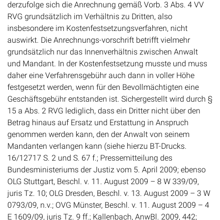
RVG grundsätzlich im Verhältnis zu Dritten, also
insbesondere im Kostenfestsetzungsverfahren, nicht
auswirkt. Die Anrechnungs-vorschrift betrifft vielmehr
grundsätzlich nur das Innenverhältnis zwischen Anwalt
und Mandant. In der Kostenfestsetzung musste und muss
daher eine Verfahrensgebühr auch dann in voller Höhe
festgesetzt werden, wenn für den Bevollmächtigten eine
Geschäftsgebühr entstanden ist. Sichergestellt wird durch §
15 a Abs. 2 RVG lediglich, dass ein Dritter nicht über den
Betrag hinaus auf Ersatz und Erstattung in Anspruch
genommen werden kann, den der Anwalt von seinem
Mandanten verlangen kann (siehe hierzu BT-Drucks.
16/12717 S. 2 und S. 67 f.; Pressemitteilung des
Bundesministeriums der Justiz vom 5. April 2009; ebenso
OLG Stuttgart, Beschl. v. 11. August 2009 – 8 W 339/09,
juris Tz. 10; OLG Dresden, Beschl. v. 13. August 2009 – 3 W
0793/09, n.v.; OVG Münster, Beschl. v. 11. August 2009 – 4
E 1609/09, juris Tz. 9 ff.; Kallenbach, AnwBl. 2009, 442;