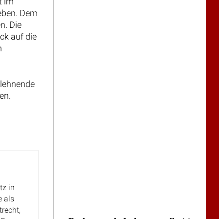
t im
geben. Dem
n. Die
ck auf die
m
blehnende
en.
tz in
e als
recht,