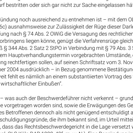
rf bestritten oder sich gar nicht zur Sache eingelassen hät
ründung noch ausreichend zu entnehmen ist – mit dem O
 16c) ausnahmsweise zur Zulässigkeit der Rüge dieser Dar
erfung nach § 74 Abs. 2 OWiG die Versagung des rechtliche
orbringens liegen könne, genügt die Verfahrensrüge gleic
 § 344 Abs. 2 Satz 2 StPO in Verbindung mit § 79 Abs. 3 
dem Hauptverhandlungstermin vorgebrachten Umstände, d
g rechtfertigen sollen, auf seinen Schriftsatz vom 3. N
mber 2004 ausdrücklich – in Bezug genommene Bestätigun
weit fehlt es nämlich an einem substantiierten Vortrag de
wirtschaftlicher Einbußen“.
– was auch der Beschwerdeführer nicht verkennt – grund
de vorgetragen worden sind, sowie die Erwägungen des Ge
 des Betroffenen dennoch als nicht genügend entschuldigt
chuldigungsgründe, die ihm bekannt sind, im Urteil mitte
, dass das Rechtsbeschwerdegericht in die Lage versetzt w