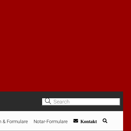
scheitert am URL-Verweis
 – unter
Amtsärztliche Untersuchung
zur Dienstfähigkeit: Eilantrag
nach 171 Fehltagen abgelehnt
zurecht
BayObLG
Einsicht in die
r
Jahresabschlüsse:
 das
Minderheitsgesellschafter
Oktober
erhält BWA 2025 trotz
 auf dem
Rücknahmefiktion nach § 92
VwGO: Klage nach zwei
f
Monaten zurückgenommen
ft
d wäre es
Verwirkung der
Beschlussanfechtung: Klage
telle
nach 5,5 Monaten abgewiesen
fenen
n werden,
mlich