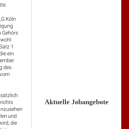
te.
LG Köln
legung
n Gehörs
hwohl
Satz 1
ie ein
ovember
g des
s vom
sätzlich
Aktuelle Jobangebote
richts
 anzusehen
ilen und
ird, die