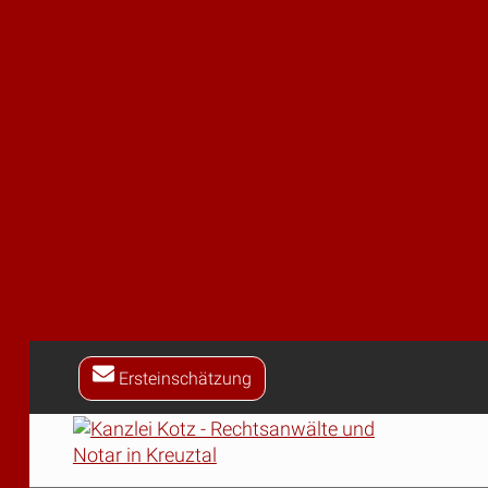
Verfahrenstatsachen zugleich so vollständig und a
Rechtsbeschwerdegericht allein anhand der Rechts
der Voraussetzung der Erweisbarkeit – endgültig z
Wird die Verletzung rechtlichen Gehörs gerügt, mu
hinweist – dargelegt werden, was der Betroffene i
NJW 1992, 1907; OLG Düsseldorf NZV 1992, 497; we
Darlegung der Entschuldigungsgründe und der Mit
Entschuldigungsvorbringen nicht als ausreichend 
2001 – 2 Ss OWi 539/01). Überdies muß der Besch
behaupteten Gehörsverstoß beruht (vgl. Göhler aaO
a) Der Rechtsbeschwerdeführer führt zwar aus, das
hingewiesen worden sei, „daß es vorliegend für den
einzuräumen, da der Betroffene den ihm zur Last g
daher darauf angekommen, hier die Fahrereigenschaft
heißt es ebenfalls, dass „es vorliegend vor allem 
festzustellen“. Diesen Ausführungen kann – entge
ob und was der Betroffene im Fall seiner Anhörung 