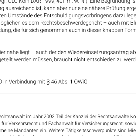
l. OLG Köln DAR 1999, 40f. m. w. N.). Eine Begründung is
ng ausreichend ist, kann aber nur eine nähere Prüfung er
eren Umstände des Entschuldigungsvorbringens darzulege
rmöglichen es dem Rechtsbeschwerdegericht – auch mit Bli
ündung, die für sich genommen auch in dieser knappen For
ier nahe liegt – auch der den Wiedereinsetzungsantrag a
eteilt werden müssen, braucht nicht entschieden zu werd
O in Verbindung mit § 46 Abs. 1 OWiG.
echtsanwalt im Jahr 2003 Teil der Kanzlei der Rechtsanwälte Ko
 für Verkehrsrecht und Fachanwalt für Versicherungsrecht, sowi
r meine Mandanten ein. Weitere Tätigkeitsschwerpunkte sind Miet