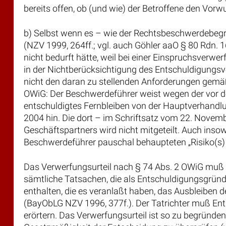
bereits offen, ob (und wie) der Betroffene den Vorwu
b) Selbst wenn es – wie der Rechtsbeschwerdebeg
(NZV 1999, 264ff.; vgl. auch Göhler aaO § 80 Rdn.
nicht bedurft hätte, weil bei einer Einspruchsverw
in der Nichtberücksichtigung des Entschuldigungsv
nicht den daran zu stellenden Anforderungen gemäß
OWiG: Der Beschwerdeführer weist wegen der vor 
entschuldigtes Fernbleiben von der Hauptverhandlun
2004 hin. Die dort – im Schriftsatz vom 22. Nove
Geschäftspartners wird nicht mitgeteilt. Auch inso
Beschwerdeführer pauschal behaupteten „Risiko(s) 
Das Verwerfungsurteil nach § 74 Abs. 2 OWiG muß 
sämtliche Tatsachen, die als Entschuldigungsgrün
enthalten, die es veranlaßt haben, das Ausbleiben
(BayObLG NZV 1996, 377f.). Der Tatrichter muß Ents
erörtern. Das Verwerfungsurteil ist so zu begründen