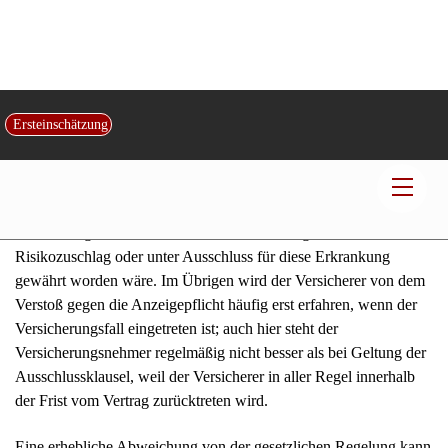
Auch der automatische Leistungsausschluss benachteiligt den
Versicherten letztlich nicht, selbst wenn ein Versicherer nach § 20
VVG nur innerhalb eines Monats nach Kenntnis von der
Verletzung der Anzeigepflicht zurücktreten kann.
Vergleichsmaßstab kann allein der redliche, vertragstreue
Versicherungsnehmer sein, der seiner Anzeigepflicht nachkommt.
Dessen Lage ist nicht günstiger, wenn er an einer ernsthaften
Erkrankung leidet, weil es unter diesen Umständen erst gar nicht
zum Vertragsschluss kommt oder Versicherungsschutz nur mit
Risikozuschlag oder unter Ausschluss für diese Erkrankung
gewährt worden wäre. Im Übrigen wird der Versicherer von dem
Verstoß gegen die Anzeigepflicht häufig erst erfahren, wenn der
Versicherungsfall eingetreten ist; auch hier steht der
Versicherungsnehmer regelmäßig nicht besser als bei Geltung der
Ausschlussklausel, weil der Versicherer in aller Regel innerhalb
der Frist vom Vertrag zurücktreten wird.
Eine erhebliche Abweichung von der gesetzlichen Regelung kann