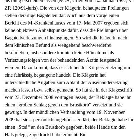
ZR 120/91-juris). Die von der Klägerin behaupteten Prellungen
stellen derartige Bagatellen dar. Auch aus dem vorgelegten
Bericht des M.-Krankenhauses vom 17. Mai 2007 ergeben sich
keine objektiven Anhaltspunkte dafür, dass die Prellungen über
Bagatellverletzungen hinausgingen. So wird die Klägerin nach
dem klinischen Befund als weitgehend beschwerdefrei
beschrieben, insbesondere konnten keine Hämatome als
Verletzungsfolgen von der behandelnden Ärztin festgestellt
werden. Dazu kommt, dass es sich bei der Körperverletzung um
eine fahrlässig begangene handelt. Die Klägerin hat
unterschiedliche Angaben zum Ablauf der Auseinandersetzung
machen lassen bzw. selbst gemacht. So hat sie in der Klageschrift
vom 23. Dezember 2008 vortragen lassen, der Beklagte habe ihr
einen „groben Schlag gegen den Brustkorb“ versetzt und sie
gewürgt. In der mündlichen Verhandlung vom 19. November
2009 hat sie – persönlich angehört – erklärt, der Beklagte habe ihr
einen „Stoß“ an den Brustkorb gegeben, beide Hände um den
Hals gelegt, zugedrückt habe er nicht. Ein
Körperverletzungsvorsatz des Beklagten ergibt sich aus alledem