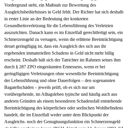
Ausgleichsbedürfnisses in Geld fehlt. Der Richter hat sich deshalb
in erster Linie an der Bedeutung der konkreten
Gesundheitsverletzung für die Lebensführung des Verletzten
auszurichten. Danach kann es im Einzelfall gerechtfertigt sein, ein
Schmerzensgeld zu versagen, wenn die erlittene Beeinträchtigung
derart geringfügig ist, dass ein Ausgleich des sich aus ihr
ergebenden immateriellen Schadens in Geld nicht mehr billig
erscheint. Deshalb hält sich der Tatrichter im Rahmen seines ihm
durch § 287 ZPO eingeräumten Ermessens, wenn er bei
geringfügigen Verletzungen ohne wesentliche Beeinträchtigung
der Lebensführung und ohne Dauerfolgen – den sogenannten
Bagatellschäden – jeweils prüft, ob es sich nur um
vorübergehende, im Alltagsleben typische und häufig auch aus
anderen Gründen als einem besonderen Schadensfall entstehende
Beeinträchtigung des körperlichen oder seelischen Wohlbefindens
handelt, die im Einzelfall weder unter dem Blickpunkt der
Ausgleichs- noch der Genugtuungsfunktion ein Schmerzensgeld
als billig erscheinen lassen (BGH, Urteil vom 14. Januar 1992, VI