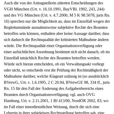
Auch die von der Antragstellerin zitierten Entscheidungen des
VGH München (Urt. v. 16.10.1991, BayVBl. 1992, 243, 244)
und des VG München (Urt. v. 4.7.2000, M 5 K 98.5078, juris Rn.
16) sprechen nur die Möglichkeit an, dass im Einzelfall wegen der
Begleitumstände ausnahmsweise subjektive Rechte des Beamten
betroffen sein können, enthalten aber keine Aussage darüber, dass
sich dadurch die Rechtsqualität der kritisierten Maßnahme ändern
würde. Die Rechtsqualität einer Organisationsverfügung oder
einer aufsichtlichen Anordnung bestimmt sich nicht danach, ob im
Einzelfall tatsächlich Rechte des Beamten betroffen werden.
Würde sich hieran entscheiden, ob ein Verwaltungsakt vorliegt
oder nicht, so entschiede erst die Prüfung der Rechtmäßigkeit der
Maßnahme darüber, welche Klageart zulässig ist (so ausdrücklich
BVerwG, Urt. v. 1.6.1995, 2 C 20.94, BVerwGE 98, 334 ff., juris
Rn. 15 für den Fall der Änderung des Aufgabenbereichs eines
Beamten durch Organisationsverfügung; vgl. auch OVG
Hamburg, Urt. v. 2.11.2001, 1 Bf 413/00, NordÖR 2002, 83; wo
im Fall einer innerdienstlichen Weisung, durch die sich eine
Lehrerin in ihrer subjektiven Rechtsstellung betroffen sah, eine