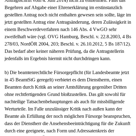
Antragsschrift vom 4. Juni 2014) nicht zu entnehmen. Falls das
Begehren auf Abgabe einer Ehrenerklärung im erstinstanzlich
gestellten Antrag noch nicht enthalten gewesen sein sollte, läge im
jetzt gestellten Antrag eine Antragsänderung, deren Zulässigkeit in
einem Beschwerdeverfahren nach 146 Abs. 4 VwGO sehr
zweifelhaft wäre (vgl. OVG Hamburg, Beschl. v. 22.8.2003, 4 Bs
278/03, NordÖR 2004, 203; Beschl. v. 26.10.2012, 5 Bs 187/12).
Das bedarf aber keiner näheren Prüfung, da die Antragstellerin
jedenfalls im Ergebnis hiermit nicht durchdringen kann.
b) Die beamtenrechtliche Fürsorgepflicht (für Landesbeamte jetzt
in 45 BeamtStG geregelt) verbietet es dem Dienstherrn, einen
Beamten durch Kritik an seiner Amtsführung gegenüber Dritten
ohne rechtfertigenden Grund bloßzustellen. Das gilt sowohl für
nachteilige Tatsachenbehauptungen als auch für missbilligende
Werturteile. Im Falle unzulässiger Kritik nach außen kann der
Beamte als Erfüllung der noch möglichen Fürsorge beanspruchen,
dass der Dienstherr die Ansehensbeeinträchtigung für die Zukunft
durch eine geeignete, nach Form und Adressatenkreis der