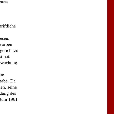
gericht zu
t hat.
erwachung
 im
habe. Da
en, seine
ldung des
 Juni 1961
tätig zu
 Gewährung
Urteil vom
erlust