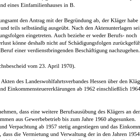
chsbescheid vom 23. April 1970).
e Akten des Landeswohlfahrtsverbandes Hessen über den Kläg
und Einkommensteuererklärungen ab 1962 einschließlich 196
tnehmen, dass eine weitere Berufsausübung des Klägers an de
nkommen aus Gewerbebetrieb bis zum Jahre 1960 abgesunken.
und Verpachtung ab 1957 stetig angestiegen und das Einkom
 dass die Vermietung und Verwaltung der in den Jahren 195
egend in Anspruch genommen habe. Eine intensive Ausübung s
 nicht mehr möglich gewesen.
n ein festes Arbeitsverhältnis bei der Gemeinnützigen
hädigungsfolgen gescheitert, hat das Sozialgericht eine sch
Eigenschaft als damaliger Aufsichtsratsvorsitzender dieser
d auf den Inhalt des Schreibens vom 3. November 1972 verwi
ei welchen Arbeitgebern er sich nach dem 31. August 1967 b