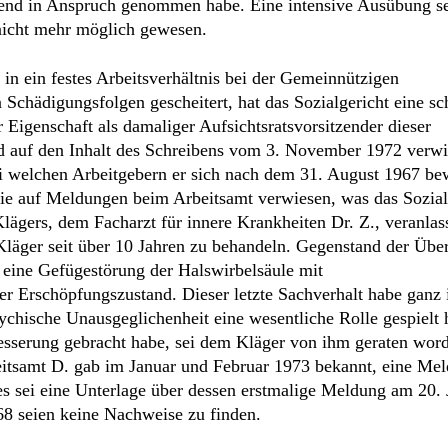
wie auf Meldungen beim Arbeitsamt verwiesen, was das Sozial
ägers, dem Facharzt für innere Krankheiten Dr. Z., veranlass
Kläger seit über 10 Jahren zu behandeln. Gegenstand der Üb
 eine Gefügestörung der Halswirbelsäule mit
 Erschöpfungszustand. Dieser letzte Sachverhalt habe ganz
chische Unausgeglichenheit eine wesentliche Rolle gespielt 
serung gebracht habe, sei dem Kläger von ihm geraten word
beitsamt D. gab im Januar und Februar 1973 bekannt, eine Me
 es sei eine Unterlage über dessen erstmalige Meldung am 20.
8 seien keine Nachweise zu finden.
seit 15. Juli 1970 bei der Christoffel-Blindenemission in B. 
at das Sozialgericht sein auf Aufhebung des Bescheides und
II der kaufmännischen Angestellten gerichtetes Begehren mit 
en hat es ausgeführt, ein schädigungsbedingter Einkommensv
igen Textilkaufmanns sei den Verletzungsfolgen n