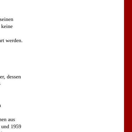
er, dessen
4
n
men aus
4 und 1959
eines
riftliche
esen.
eworben