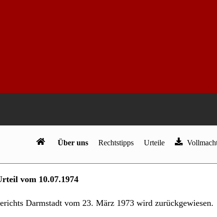
satz des Einkommensverlustes
Über uns
Rechtstipps
Urteile
Vollmacht
am
13
.
August
2017
|
in:
Sozialrecht
| Kontakt:
Kanzlei Kotz
Urteil vom 10.07.1974
lgerichts Darmstadt vom 23. März 1973 wird zurückgewiesen.
en.