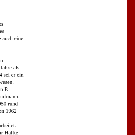
en
Jahre als
 sei er ein
ewesen.
n P.
kaufmann.
950 rund
von 1962
beitet.
ur Hälfte
seinen
 keine
rt werden.