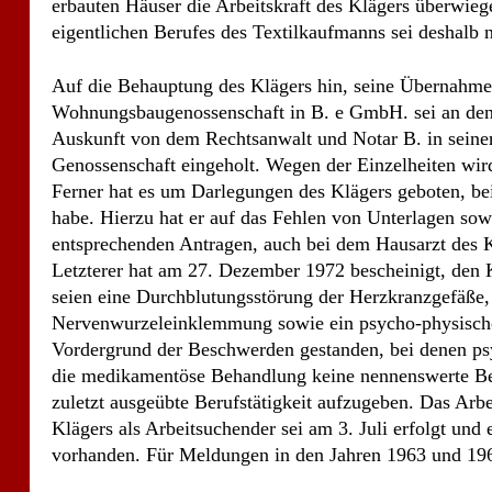
habe. Hierzu hat er auf das Fehlen von Unterlagen so
entsprechenden Antragen, auch bei dem Hausarzt des Kl
Letzterer hat am 27. Dezember 1972 bescheinigt, den 
seien eine Durchblutungsstörung der Herzkranzgefäße,
Nervenwurzeleinklemmung sowie ein psycho-physischer
Vordergrund der Beschwerden gestanden, bei denen psy
die medikamentöse Behandlung keine nennenswerte Bes
zuletzt ausgeübte Berufstätigkeit aufzugeben. Das Ar
Klägers als Arbeitsuchender sei am 3. Juli erfolgt und
vorhanden. Für Meldungen in den Jahren 1963 und 196
Nachdem der Kläger auf Befragen noch mitgeteilt hatte, 
sein und 1.363,– DM brutto monatlich zu verdienen, h
von Berufsschadensausgleich in der Leistungsgruppe I
23. März 1973 abgewiesen. In den Entscheidungsgründ
liege nicht vor. Die Aufgabe des Berufs des selbständ