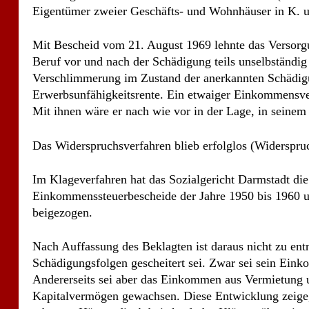
Das Widerspruchsverfahren blieb erfolglos (Widerspru
Im Klageverfahren hat das Sozialgericht Darmstadt di
Einkommenssteuerbescheide der Jahre 1950 bis 1960 
beigezogen.
Nach Auffassung des Beklagten ist daraus nicht zu en
Schädigungsfolgen gescheitert sei. Zwar sei sein Ei
Andererseits sei aber das Einkommen aus Vermietung 
Kapitalvermögen gewachsen. Diese Entwicklung zeige,
erbauten Häuser die Arbeitskraft des Klägers überwi
eigentlichen Berufes des Textilkaufmanns sei deshalb
Auf die Behauptung des Klägers hin, seine Übernahme i
Wohnungsbaugenossenschaft in B. e GmbH. sei an den Sc
Auskunft von dem Rechtsanwalt und Notar B. in seiner 
Genossenschaft eingeholt. Wegen der Einzelheiten wir
Ferner hat es um Darlegungen des Klägers geboten, b