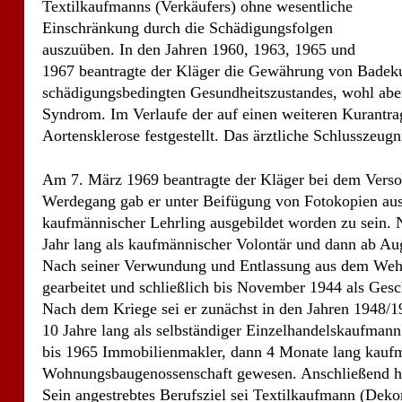
Am 7. März 1969 beantragte der Kläger bei dem Verso
Werdegang gab er unter Beifügung von Fotokopien aus
kaufmännischer Lehrling ausgebildet worden zu sein. Na
Jahr lang als kaufmännischer Volontär und dann ab Aug
Nach seiner Verwundung und Entlassung aus dem Wehrdie
gearbeitet und schließlich bis November 1944 als Gesc
Nach dem Kriege sei er zunächst in den Jahren 1948/1
10 Jahre lang als selbständiger Einzelhandelskaufmann 
bis 1965 Immobilienmakler, dann 4 Monate lang kaufmä
Wohnungsbaugenossenschaft gewesen. Anschließend hab
Sein angestrebtes Berufsziel sei Textilkaufmann (Deko
Eigentümer zweier Geschäfts- und Wohnhäuser in K. u
Mit Bescheid vom 21. August 1969 lehnte das Versorg
Beruf vor und nach der Schädigung teils unselbständig
Verschlimmerung im Zustand der anerkannten Schädigu
Erwerbsunfähigkeitsrente. Ein etwaiger Einkommensve
Mit ihnen wäre er nach wie vor in der Lage, in seine