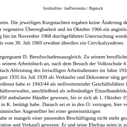
rgungsamt D. Berufsschadensausgleich. Zu seinem beruflich
 seinem Arbeitsbuch an, nach dem Besuch der Volksschule 4 
ch Ableistung des freiwilligen Arbeitsdienstes im Jahre 1934
ust 1935 bis Juli 1939 als Verkäufer und Dekorateur tätig g
nst habe er 1943/44 als stellvertretender Geschäftsführer i
häftsverwalter, anschließend als selbständiger Einzelhandels
950 ambulanter Händler gewesen, bis er sich ab 1. Oktober 1
in K. betätigt habe. Danach sei er in den O. verzogen, hier 
nnischer Angestellter bei einer gemeinnützigen
e er mangels einer passenden Beschäftigung nicht mehr gear
ration und Verkauf) gewesen. Er und seine Ehefrau seien je z
nd eines Einfamilienhauses in B.
ungsamt den Antrag mit der Begründung ab, der Kläger habe 
 und teils selbständig ausgeübt. Nach den Aktenunterlagen sei
ngsfolgen eingetreten. Auch beziehe er weder Berufs- noch
rlust könne deshalb nicht auf Schädigungsfolgen zurückgefüh
m Beruf einer verdienstbringenden Beschäftigung nachzugehen.