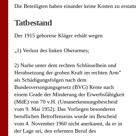
2) Narbe unter dem rechten Schlüsselbein und
Herabsetzung der groben Kraft im rechten Arm”
als Schädigungsfolgen nach dem
Bundesversorgungsgesetz (BVG) Rente nach
einem Grade der Minderung der Erwerbsfähigkeit
(MdE) von 70 v.H. (Umanerkennungsbescheid
vom 9. Mai 1952). Das Vorliegen besonderen
beruflichen Betroffenseins wurde im Bescheid
vom 4. November 1960 nicht anerkannt, da er in
der Lage sei, den erlernten Beruf des
Textilkaufmanns (Verkäufers) ohne wesentliche
Einschränkung durch die Schädigungsfolgen
auszuüben. In den Jahren 1960, 1963, 1965 und
1967 beantragte der Kläger die Gewährung von Badeku
schädigungsbedingten Gesundheitszustandes, wohl aber
Syndrom. Im Verlaufe der auf einen weiteren Kurantr
Aortensklerose festgestellt. Das ärztliche Schlusszeu