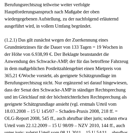
Berufungsrechtszug teilweise weiter verfolgte
Hauptforderungsanspruch nach Maßgabe der oben
wiedergegebenen Aufstellung, zu der nachfolgend erläuternd
ausgeführt wird, in vollem Umfang begründet.
(1.2.1) Das gilt zunächst wegen der Zuerkennung eines
Grundmietzinses für die Dauer von 133 Tagen = 19 Wochen in
der Höhe von 6.938,99 €. Der Beklagte beanstandet die
Anwendung des Schwacke-AMP, der für das betroffene Fahrzeug
in dem maßgeblichen Postleitzahlengebiet einen Mietpreis von
365,21 €/Woche vorsieht, als geeignete Schätzgrundlage im
Berufungsrechtszug nicht. Nur ergänzend sei darauf hingewiesen,
dass der Senat den Schwacke-AMP in ständiger Rechtsprechung
und im Gleichlauf mit der höchstrichterlichen Rechtsprechung als
geeignete Schätzgrundlage ansieht (vgl. erstmals Urteil vom
18.03.2008 – 15 U 145/07 – Schaden-Praxis 2008, 218 ff. =
OLG-Report 2008, 545 ff., auch abrufbar über juris; sodann etwa
Urteil vom 22.12.2009 – 15 U 98/09 – NZV 2010, 144 ff., auch
unter juris; zuletzt Urteil vom 08.11.2011 – 15 U 54/11 – abrufbar