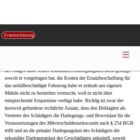
kaufte sich der Kläger ein Ersatzfahrzeug und gab das
Mietfahrzeug ohne schuldhaftes Zögern am 20.03.2009 zurück.
Die lange Dauer in der Schadensregulierung, mag sie auch auf
dem besonderen Umstand der Beteiligung eines ausländischen
Haftpflichtversicherers beruhen, fällt uneingeschränkt in den
Risikobereich des Beklagten.
(1.1.2.2) Im Übrigen rechtfertigt der erstinstanzliche Sach- und
Streitstand nicht die von dem Landgericht vertretene Annahme,
der Kläger habe seiner sekundären Darlegungslast nicht genügt,
soweit er vorgetragen hat, die Kosten der Ersatzbeschaffung für
das unfallbeschädigte Fahrzeug habe er zeitnah aus eigenen
Mitteln nicht zu bestreiten vermocht, weil er nicht über
entsprechende Ersparnisse verfügt habe. Richtig ist zwar der
insoweit gefundene rechtliche Ansatz, dass den Beklagten als
Vertreter des Schädigers die Darlegungs- und Beweislast für die
Voraussetzungen des Mitverschuldenseinwands nach § 254 BGB
trifft und an die primäre Darlegungslast des Schädigers die
sekundäre Darlegungslast des Geschädigten anknüpft, soweit