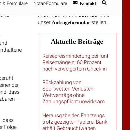
werden. Anfragen auf
tanz
Ersteinschätzung
über
bitte nur
unser
stellen.
Anfrageformular
–
Aktuelle Beiträge
 und
enthaltene
Reisepreisminderung bei fünf
Reisemängeln: 60 Prozent
nach verweigertem Check-in
beruht
Rückzahlung von
einer der
Sportwetten-Verlusten:
end, dass
Wettverträge ohne
tzbaren –
Zahlungspflicht unwirksam
Herausgabe des Fahrzeugs
, dass
trotz gezeigter Papiere: Bank
r Folge,
erhält Gebrauchtwagen
t (vgl.
zurück