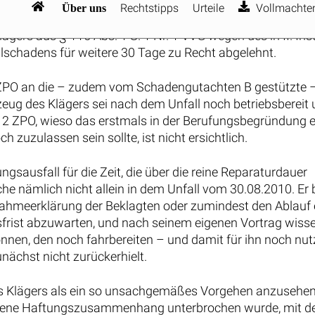
gers aus § 115 Abs. 1 S. 1 Nr. 1 VVG wegen des in II. Ins
lschadens für weitere 30 Tage zu Recht abgelehnt.
1 ZPO an die – zudem vom Schadengutachten B gestützte 
eug des Klägers sei nach dem Unfall noch betriebsbereit
s. 2 ZPO, wieso das erstmals in der Berufungsbegründung 
h zuzulassen sein sollte, ist nicht ersichtlich.
gsausfall für die Zeit, die über die reine Reparaturdauer
he nämlich nicht allein in dem Unfall vom 30.08.2010. Er 
nahmeerklärung der Beklagten oder zumindest den Ablauf 
rist abzuwarten, und nach seinem eigenen Vortrag wiss
önnen, den noch fahrbereiten – und damit für ihn noch nu
unächst nicht zurückerhielt.
 des Klägers als ein so unsachgemäßes Vorgehen anzusehen
retene Haftungszusammenhang unterbrochen wurde, mit de
 als eine adäquat kausale Folge des Unfalls anzusehen is