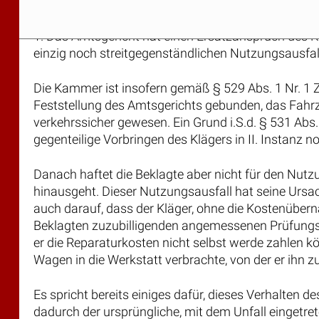
1. Das Amtsgericht hat einen Ersatzanspruch des Klä
einzig noch streitgegenständlichen Nutzungsausfal
Die Kammer ist insofern gemäß § 529 Abs. 1 Nr. 
Feststellung des Amtsgerichts gebunden, das Fahrz
verkehrssicher gewesen. Ein Grund i.S.d. § 531 Ab
gegenteilige Vorbringen des Klägers in II. Instanz noc
Danach haftet die Beklagte aber nicht für den Nutzun
hinausgeht. Dieser Nutzungsausfall hat seine Ursac
auch darauf, dass der Kläger, ohne die Kostenüber
Beklagten zuzubilligenden angemessenen Prüfungsf
er die Reparaturkosten nicht selbst werde zahlen k
Wagen in die Werkstatt verbrachte, von der er ihn z
Es spricht bereits einiges dafür, dieses Verhalten
dadurch der ursprüngliche, mit dem Unfall einget
dass der weitere Nutzungsausfallschaden nicht mehr