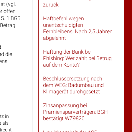
er offen
 S. 1 BGB
Haftbefehl wegen
unentschuldigten
 Betrag –
Fernbleibens: Nach 2,5 Jahren
abgelehnt
d
Haftung der Bank bei
nd die
Phishing: Wer zahlt bei Betrug
dens
auf dem Konto?
Beschlussersetzung nach
dem WEG: Badumbau und
Klimagerät durchgesetzt
Zinsanpassung bei
Prämiensparverträgen: BGH
tz in
bestätigt WZ9820
e als
recht,
Unwirksamkeit der AGB-
 Ferner