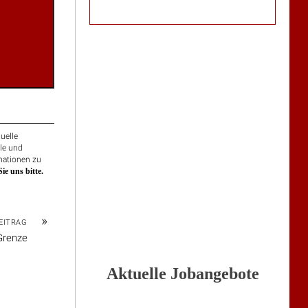
uelle
ile und
rmationen zu
ie uns bitte.
»
EITRAG
Grenze
Aktuelle Jobangebote