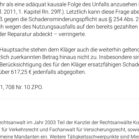
. 2011, 1. Kapitel Rn. 29ff.). Letztlich kann diese Frage ab
stoß gegen die Schadensminderungspflicht aus § 254 Abs. 2
ch wegen des Nutzungsausfalls auf den bereits gezahlten
er Reparatur abdeckt – verringerte.
 Hauptsache stehen dem Kläger auch die weiterhin gelten
ch zuerkannten Betrag hinaus nicht zu. Insbesondere si
 Berücksichtigung des für den Kläger ersatzfähigen Scha
ber 617,25 € jedenfalls abgegolten.
1, 708 Nr. 10 ZPO.
echtsanwalt im Jahr 2003 Teil der Kanzlei der Rechtsanwälte Ko
 für Verkehrsrecht und Fachanwalt für Versicherungsrecht, sowi
r meine Mandanten ein. Weitere Tätigkeitsschwerpunkte sind Miet
echt, Medizinrecht, Internetrecht, Verwaltungsrecht und Erbrecht.