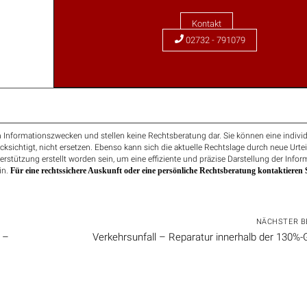
Kontakt
02732 - 791079
 Informationszwecken und stellen keine Rechtsberatung dar. Sie können eine individ
ücksichtigt, nicht ersetzen. Ebenso kann sich die aktuelle Rechtslage durch neue Urte
erstützung erstellt worden sein, um eine effiziente und präzise Darstellung der Info
in.
Für eine rechtssichere Auskunft oder eine persönliche Rechtsberatung kontaktieren S
NÄCHSTER B
 –
Verkehrsunfall – Reparatur innerhalb der 130%-