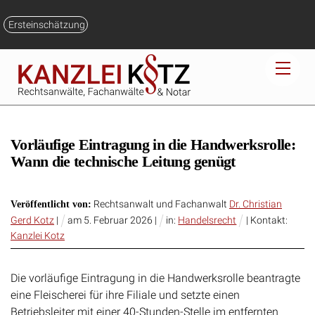
Skip
to
Ersteinschätzung
content
Men
Vorläufige Eintragung in die Handwerksrolle:
Wann die technische Leitung genügt
Rechtsanwalt und Fachanwalt
Dr. Christian
Veröffentlicht von:
Gerd Kotz
|
am
5
.
Februar
2026
|
in:
Handelsrecht
| Kontakt:
Kanzlei Kotz
Die vorläufige Eintragung in die Handwerksrolle beantragte
eine Fleischerei für ihre Filiale und setzte einen
Betriebsleiter mit einer 40-Stunden-Stelle im entfernten