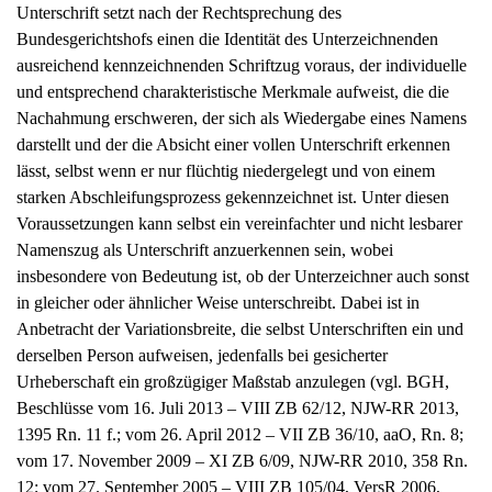
Bundesgerichtshofs einen die Identität des Unterzeichnenden
ausreichend kennzeichnenden Schriftzug voraus, der individuelle
und entsprechend charakteristische Merkmale aufweist, die die
Nachahmung erschweren, der sich als Wiedergabe eines Namens
darstellt und der die Absicht einer vollen Unterschrift erkennen
lässt, selbst wenn er nur flüchtig niedergelegt und von einem
starken Abschleifungsprozess gekennzeichnet ist. Unter diesen
Voraussetzungen kann selbst ein vereinfachter und nicht lesbarer
Namenszug als Unterschrift anzuerkennen sein, wobei
insbesondere von Bedeutung ist, ob der Unterzeichner auch sonst
in gleicher oder ähnlicher Weise unterschreibt. Dabei ist in
Anbetracht der Variationsbreite, die selbst Unterschriften ein und
derselben Person aufweisen, jedenfalls bei gesicherter
Urheberschaft ein großzügiger Maßstab anzulegen (vgl. BGH,
Beschlüsse vom 16. Juli 2013 – VIII ZB 62/12, NJW-RR 2013,
1395 Rn. 11 f.; vom 26. April 2012 – VII ZB 36/10, aaO, Rn. 8;
vom 17. November 2009 – XI ZB 6/09, NJW-RR 2010, 358 Rn.
12; vom 27. September 2005 – VIII ZB 105/04, VersR 2006,