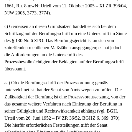
1661, Rn. 8 mwN; Urteil vom 11. Oktober 2005 – XI ZR 398/04,
NJW 2005, 3773, 3774).
c) Gemessen an diesen Grundsätzen handelt es sich bei dem
Schriftzug auf der Berufungsschrift um eine Unterschrift im Sinne
des § 130 Nr. 6 ZPO. Das Berufungsgericht ist an sich von
zutreffenden rechtlichen Maßstäben ausgegangen; es hat jedoch
die Anforderungen an die Unterschrift des
Prozessbevollmächtigten der Beklagten auf der Berufungsschrift
überspannt.
aa) Ob die Berufungsschrift der Prozessordnung gemäß
unterzeichnet ist, hat der Senat von Amts wegen zu prüfen. Die
Zulässigkeit der Berufung ist eine Prozessvoraussetzung, von der
das gesamte weitere Verfahren nach Einlegung der Berufung in
seiner Gültigkeit und Rechtswirksamkeit abhängt (vgl. BGH,
Urteil vom 26. Juni 1952 – IV ZR 36/52, BGHZ 6, 369, 370).
Die hierfür erforderlichen Feststellungen trifft der Senat
selbständig ohne Bindung an die Ausführungen des