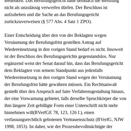
nicht als unzulässig verwerfen dürfen. Der Beschluss ist
aufzuheben und die Sache an das Berufungsgericht
zurückzuverweisen (§ 577 Abs. 4 Satz 1 ZPO).
Einer Entscheidung über den von der Beklagten wegen
Versäumung der Berufungsfrist gestellten Antrag auf
Wiedereinsetzung in den vorigen Stand bedarf es nicht. Insoweit
ist der Beschluss des Berufungsgerichts gegenstandslos. Nur
ergänzend weist der Senat darauf hin, dass das Berufungsgericht
dem Beklagten von seinem Standpunkt aus jedenfalls
Wiedereinsetzung in den vorigen Stand wegen der Versäumung
der Berufungsfrist hätte gewähren müssen. Ein Rechtsanwalt
genießt über den Anspruch auf faire Verfahrensgestaltung hinaus,
der eine Vorwarnung gebietet, falls derselbe Spruchkörper die von
ihm längere Zeit gebilligte Form einer Unterschrift nicht mehr
hinnehmen will(BVerfGE 78, 123, 126 f.), einen
verfassungsrechtlich gebotenen Vertrauensschutz (BVerfG, NJW
1998, 1853). Ist daher, wie der Prozessbevollmächtigte der
Beklagten glaubhaft vorgetragen hat und sich auch aus den Akten