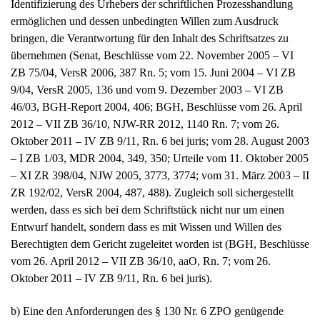
ermöglichen und dessen unbedingten Willen zum Ausdruck
bringen, die Verantwortung für den Inhalt des Schriftsatzes zu
übernehmen (Senat, Beschlüsse vom 22. November 2005 – VI
ZB 75/04, VersR 2006, 387 Rn. 5; vom 15. Juni 2004 – VI ZB
9/04, VersR 2005, 136 und vom 9. Dezember 2003 – VI ZB
46/03, BGH-Report 2004, 406; BGH, Beschlüsse vom 26. April
2012 – VII ZB 36/10, NJW-RR 2012, 1140 Rn. 7; vom 26.
Oktober 2011 – IV ZB 9/11, Rn. 6 bei juris; vom 28. August 2003
– I ZB 1/03, MDR 2004, 349, 350; Urteile vom 11. Oktober 2005
– XI ZR 398/04, NJW 2005, 3773, 3774; vom 31. März 2003 – II
ZR 192/02, VersR 2004, 487, 488). Zugleich soll sichergestellt
werden, dass es sich bei dem Schriftstück nicht nur um einen
Entwurf handelt, sondern dass es mit Wissen und Willen des
Berechtigten dem Gericht zugeleitet worden ist (BGH, Beschlüsse
vom 26. April 2012 – VII ZB 36/10, aaO, Rn. 7; vom 26.
Oktober 2011 – IV ZB 9/11, Rn. 6 bei juris).
b) Eine den Anforderungen des § 130 Nr. 6 ZPO genügende
Unterschrift setzt nach der Rechtsprechung des