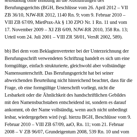
Berufungsgerichts (BGH, Beschlüsse vom 26. April 2012 – VII
ZB 36/10, NJW-RR 2012, 1140 Rn. 9; vom 9. Februar 2010 –
VIII ZB 67/09, MietPrax-Ak § 130 ZPO Nr. 1 Rn. 11 und vom
17. November 2009 – XI ZB 6/09, NJW-RR 2010, 358 Rn. 13;
Urteil vom 24. Juli 2001 – VIII ZR 58/01, VersR 2002, 589).
bb) Bei dem vom Beklagtenvertreter bei der Unterzeichnung der
Berufungsschrift verwendeten Schriftzug handelt es sich um eine
formgültige, einfach strukturierte, gleichwohl aber vollständige
Namensunterschrift. Das Berufungsgericht hat bei seiner
abweichenden Beurteilung nicht hinreichend beachtet, dass für die
Frage, ob eine formgültige Unterschrift vorliegt, nicht die
Lesbarkeit oder die Ähnlichkeit des handschriftlichen Gebildes
mit den Namensbuchstaben entscheidend ist, sondern es darauf
ankommt, ob der Name vollständig, wenn auch nicht unbedingt
lesbar, wiedergegeben wird (vgl. hierzu BGH, Beschlüsse vom 9.
Februar 2010 – VIII ZB 67/09, aaO, Rn. 11; vom 21. Februar
2008 – V ZB 96/07, Grundeigentum 2008, 539 Rn. 10 und vom
28. September 1998 – II ZB 19/98, VersR 1999, 467 unter II. 1.).