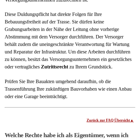
Freitags
von 8-16 Uhr
Individuelle Terminvereinbarung:
Mo-Do nach 18 Uhr und Samstags möglich.
Wir richten uns flexibel an die Bedürfnisse unserer
Mandanten.
✔
Das sagen Kunden über uns
✔
Unsere Social Media Kanäle
Hinweis:
Telefonisch
können
leider keine
Erstanfragen beantwortet werden.
Anfragen auf Ersteinschätzung
bitte nur
über unser
Anfrageformular
stellen.