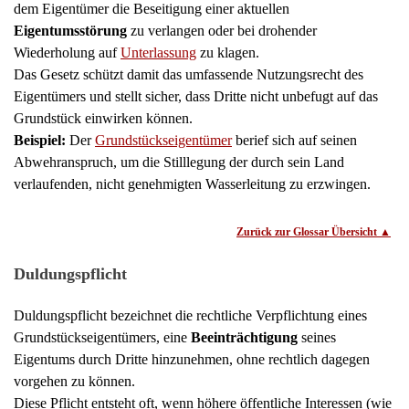
Kontakt
Impressum
Datenschutz
Mandantenhinweise nach DSGVO
Mandantenhinweise Notariat
Online Mandatsbedingungen
Widerrufsbelehrung
Nutzungsbedingungen
© 1998 – 2025
Rechtsanwälte Kotz GbR
,
Kreuztal / Siegen – Ihr
Ratgeber in Sachen Recht – Alle Rechte vorbehalten