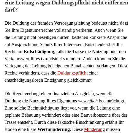
Aktuelle Beiträge
Facebook-Scraping über Telefonnummer: 200
Euro Schadensersatz
Cyberklausel in der Hausratversicherung: Mobile-
Pay-Zahlungen im Laden nicht versichert
Sechs Google-Pay-Abbuchungen: BestSign
verhindert die Erstattung
PayPal-Geld zurückholen bei ‚Freunde &
Familie‘: Wie geht das?
Reisepreisminderung bei fünf Reisemängeln: 60
Prozent nach verweigertem Check-in
Rückzahlung von Sportwetten-Verlusten:
Wettverträge ohne Zahlungspflicht unwirksam