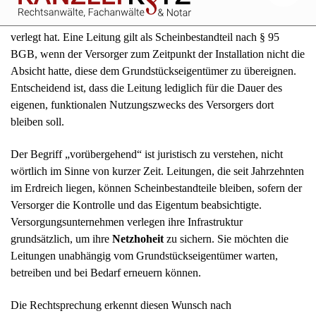
Grundschulkind
Mietvertragsaufhebung
Unsere Kontaktinformationen.