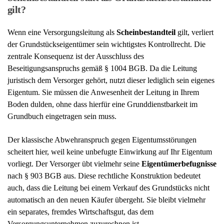
info@ra-kotz.de
ra-kotz@web.de
✉
zum Kontaktformular
Ersteinschätzungen nur auf schriftliche Anfrage
>>>
per Anfrageformular.
Rechtsanwalt Hans Jürgen Kotz
Fachanwalt für Arbeitsrecht
Rechtsanwalt und Notar Dr. Christian Kotz
Fachanwalt für Verkehrsrecht
Fachanwalt für Versicherungsrecht
Notar mit Amtssitz in Kreuztal
✔
Über uns
Bürozeiten:
Montags bis Donnerstags
von 8-18 Uhr