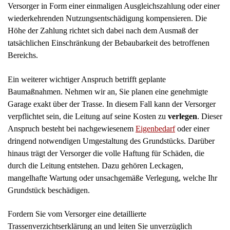
Herausgabe des Fahrzeugs trotz gezeigter Papiere:
Bank erhält Gebrauchtwagen zurück
Haftbefehl wegen unentschuldigten Fernbleibens:
Nach 2,5 Jahren abgelehnt
Haftung der Bank bei Phishing: Wer zahlt bei
Betrug auf dem Konto?
Beschlussersetzung nach dem WEG: Badumbau
und Klimagerät durchgesetzt
Zinsanpassung bei Prämiensparverträgen: BGH
bestätigt WZ9820
Unwirksamkeit der AGB-Klausel: Gerichtsstand
scheitert am URL-Verweis
Weitere Infos