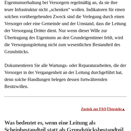
Rechtsanwälte Kotz GbR
Siegener Str. 104 – 106
D-57223 Kreuztal – Buschhütten
(Kreis Siegen – Wittgenstein)
➤
Hier finden Sie uns!
Telefon: 02732 791079
(telefonisch werden keine juristischen Auskünfte
erteilt!)
Telefax: 02732 791078
E-Mail Anfragen: