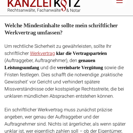
Welche Mindestinhalte sollte mein schriftlicher
Werkvertrag umfassen?
Um rechtliche Sicherheit zu gewährleisten, sollte Ihr
schriftlicher
Werkvertrag
klar die Vertragsparteien
(Auftraggeber, Auftragnehmer), den
genauen
und die
sowie die
Leistungsumfang
vereinbarte Vergütung
Fristen festlegen. Dies schafft die notwendige ‚praktische
Gewissheit‘ vor Gericht und verhindert spätere
Missverständnisse oder kostspielige Rechtsstreite, die bei
unklaren mündlichen Absprachen entstehen können.
Ein schriftlicher Werkvertrag muss zunächst präzise
angeben, wer genau der Auftraggeber und der
Auftragnehmer sind. Nichts ist ärgerlicher, als wenn später
unklar ist, wer eigentlich zahlen soll – ob der Eigentümer,
der
Mieter
oder gar ein Dritter. Vollständige Namen und
Adressen sind hier Pflicht. Unklarheiten über die Haftung
werden so von vornherein vermieden.