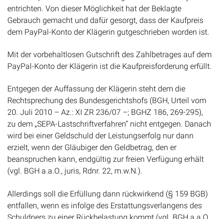
entrichten. Von dieser Möglichkeit hat der Beklagte
Gebrauch gemacht und dafür gesorgt, dass der Kaufpreis
dem PayPal-Konto der Klägerin gutgeschrieben worden ist.
Mit der vorbehaltlosen Gutschrift des Zahlbetrages auf dem
PayPal-Konto der Klägerin ist die Kaufpreisforderung erfüllt.
Entgegen der Auffassung der Klägerin steht dem die
Rechtsprechung des Bundesgerichtshofs (BGH, Urteil vom
20. Juli 2010 – Az.: XI ZR 236/07 –; BGHZ 186, 269-295),
zu dem „SEPA-Lastschriftverfahren“ nicht entgegen. Danach
wird bei einer Geldschuld der Leistungserfolg nur dann
erzielt, wenn der Gläubiger den Geldbetrag, den er
beanspruchen kann, endgültig zur freien Verfügung erhält
(vgl. BGH a.a.O., juris, Rdnr. 22, m.w.N.).
Allerdings soll die Erfüllung dann rückwirkend (§ 159 BGB)
entfallen, wenn es infolge des Erstattungsverlangens des
Schuldners zu einer Rückbelastung kommt (vgl. BGH a.a.O.,