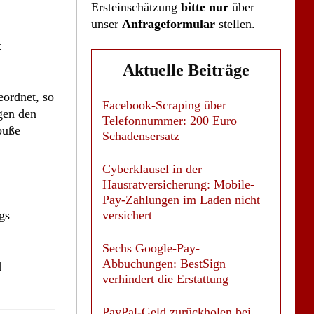
Ersteinschätzung
bitte nur
über
unser
Anfrageformular
stellen.
t
Aktuelle Beiträge
eordnet, so
Facebook-Scraping über
gen den
Telefonnummer: 200 Euro
buße
Schadensersatz
Cyberklausel in der
Hausratversicherung: Mobile-
Pay-Zahlungen im Laden nicht
gs
versichert
Sechs Google-Pay-
Abbuchungen: BestSign
d
verhindert die Erstattung
PayPal-Geld zurückholen bei