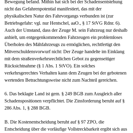
nicht das Gefahrenpotential manifestiert, das mit der
physikalischen Natur des Fahrvorgangs verbunden ist (zur
Betriebsgefahr: vgl. nur Hentschel, aaO., § 17 StVG Rdnr. 6).
Auch der Umstand, dass der Zeuge M. sein Fahrzeug nur deshalb
anhielt, um entgegenkommenden Fahrzeugen ein problemloses
Überholen des Mähfahrzeugs zu ermöglichen, rechtfertigt den
Mitverschuldensvorwurf nicht: Der Zeuge handelte im Einklang
mit dem straßenverkehrsrechtlichen Gebot zu gegenseitiger
Rücksichtnahme (§ 1 Abs. 1 StVO). Ein solches
verkehrsgerechtes Verhalten kann dem Zeugen bei der gebotenen
wertenden Betrachtungsweise nicht zum Nachteil gereichen.
6. Das beklagte Land ist gem. § 249 BGB zum Ausgleich aller
Schadenspositionen verpflichtet. Die Zinsforderung beruht auf §
286 Abs. 1, § 288 BGB.
B. Die Kostenentscheidung beruht auf § 97 ZPO, die
Entscheidung über die vorläufige Vollstreckbarkeit ergibt sich aus
§ 708 Nr. 10, § 713 ZPO. Die Revision war nicht zuzulassen, da