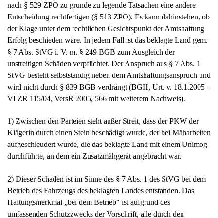
Entscheidung rechtfertigen (§ 513 ZPO). Es kann dahinstehen, ob
der Klage unter dem rechtlichen Gesichtspunkt der Amtshaftung
Erfolg beschieden wäre. In jedem Fall ist das beklagte Land gem.
§ 7 Abs. StVG i. V. m. § 249 BGB zum Ausgleich der
unstreitigen Schäden verpflichtet. Der Anspruch aus § 7 Abs. 1
StVG besteht selbstständig neben dem Amtshaftungsanspruch und
wird nicht durch § 839 BGB verdrängt (BGH, Urt. v. 18.1.2005 –
VI ZR 115/04, VersR 2005, 566 mit weiterem Nachweis).
1) Zwischen den Parteien steht außer Streit, dass der PKW der
Klägerin durch einen Stein beschädigt wurde, der bei Mäharbeiten
aufgeschleudert wurde, die das beklagte Land mit einem Unimog
durchführte, an dem ein Zusatzmähgerät angebracht war.
2) Dieser Schaden ist im Sinne des § 7 Abs. 1 des StVG bei dem
Betrieb des Fahrzeugs des beklagten Landes entstanden. Das
Haftungsmerkmal „bei dem Betrieb“ ist aufgrund des
umfassenden Schutzzwecks der Vorschrift, alle durch den
Kraftfahrzeugverkehr beeinflussten Schadensfälle zu erfassen,