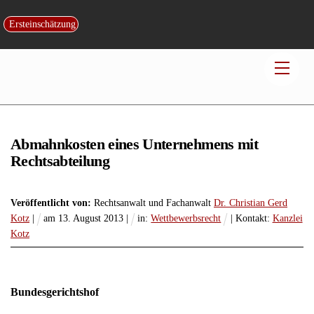
Skip
to
Ersteinschätzung
content
Men
Abmahnkosten eines Unternehmens mit
Rechtsabteilung
Veröffentlicht von:
Rechtsanwalt und Fachanwalt
Dr. Christian Gerd
Kotz
|
am
13
.
August
2013
|
in:
Wettbewerbsrecht
| Kontakt:
Kanzlei
Kotz
Bundesgerichtshof