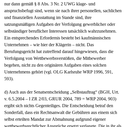
nur dann gemäß § 8 Abs. 3 Nr. 2 UWG klage- und
anspruchsbefugt sind, wenn sie nach ihrer personellen, sachlichen
und finanziellen Ausstattung im Stande sind, ihre
satzungsmäßigen Aufgaben der Verfolgung gewerblicher oder
selbständiger beruflicher Interessen tatsächlich wahrzunehmen.
Ein entsprechendes Erfordernis besteht bei kaufmännischen
Unternehmen – wie hier der Klägerin – nicht. Das
Berufungsgericht hat zutreffend darauf hingewiesen, dass die
Verfolgung von Wettbewerbsverstößen, die Mitbewerber
begehen, nicht zu den originären Aufgaben eines solchen
Unternehmens gehört (vgl. OLG Karlsruhe WRP 1996, 591,
593).
d) Auch aus der Senatsentscheidung „Selbstauftrag“ (BGH, Urt.
v. 6.5.2004 – I ZR 2/03, GRUR 2004, 789 = WRP 2004, 903)
ergibt sich nichts Gegenteiliges. Die Entscheidung betraf den
Sonderfall, dass ein Rechtsanwalt die Gebühren aus einem sich
selbst erteilten Mandat zur Abmahnung aufgrund eigener
wettbewerbsrechtlicher Ansprüche ersetzt verlangte. Die in ihr als