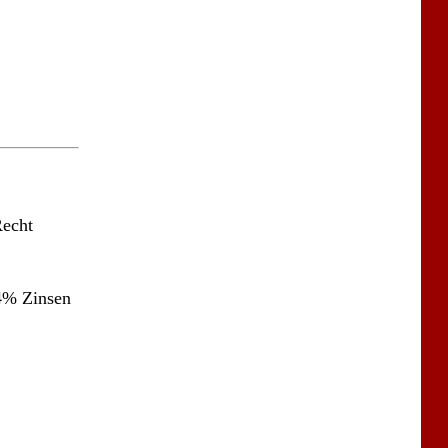
Recht
 4% Zinsen
ird auf DM
ufgrund
em
,–. Mit