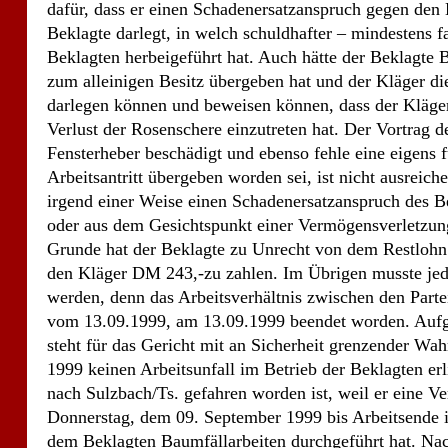
irgend einer Weise einen Schadenersatzanspruch des B
oder aus dem Gesichtspunkt einer Vermögensverletzun
Grunde hat der Beklagte zu Unrecht von dem Restlohn d
den Kläger DM 243,-zu zahlen. Im Übrigen musste jedo
werden, denn das Arbeitsverhältnis zwischen den Partei
vom 13.09.1999, am 13.09.1999 beendet worden. Auf
steht für das Gericht mit an Sicherheit grenzender Wa
1999 keinen Arbeitsunfall im Betrieb der Beklagten e
nach Sulzbach/Ts. gefahren worden ist, weil er eine V
Donnerstag, dem 09. September 1999 bis Arbeitsende i
dem Beklagten Baumfällarbeiten durchgeführt hat. Na
Bahnhof gefahren. Auch als der Kläger aus dem Auto 
beschwerte er sich nicht über Schmerzen am Arm oder 
Das Gericht hatte keinerlei Zweifel an der wahrheitsg
dem Ausgang dieses Rechtsstreites erkennbar geworde
Daher muss das Gericht davon ausgehen, dass der Arb
Weiterhin steht für das Gericht fest, dass der Kläger