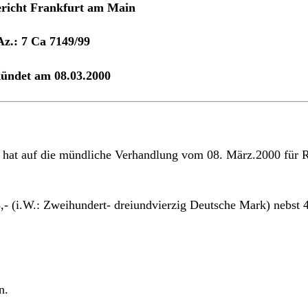
 hat auf die mündliche Verhandlung vom 08. März.2000 für 
3,- (i.W.: Zweihundert- dreiundvierzig Deutsche Mark) nebst
n.
at die Kosten des Rechtsstreits zu tragen. Der Streitwert w
zweier Kleinkinder im Alter von einem und Jahren ist, steht a
f dessen Inhalt Bezug genommen wird (Bl. 4 – 8 d.A.), seit d
ten zu einem monatlichen Grundgehalt in Höhe von DM 2.431