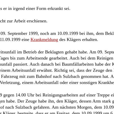
eitsunfall im Betrieb der Beklagten gehabt habe. Am 09. Sep
ges bis zum Arbeitsende gearbeitet. Auch bei dem Reinigen 
unfall passiert. Auch danach bei Baumfällarbeiten habe der 
inem Arbeitsunfall erwähnt. Richtig sei, dass der Zeuge den
em Fahrzeug mit zum Bahnhof nach Sulzbach genommen hat. 
Verletzung, einem Arbeitsunfall oder einer sonstigen Krankhe
9 gegen 14.00 Uhr bei Reinigungsarbeiten auf einer Treppe e
gen habe. Der Zeuge habe ihn, den Kläger, dessen Arm stark 
hof nach Sulzbach gefahren. Am nächsten Morgen, dem 10.0
er Kläger, bestreite, dass er am Freitag, dem 10.09.1999 um 
, dass er einen freien Tag brauche, um ein Auto zu kaufen od
Beklagten überhaupt nicht angerufen. Am 13.09.1999 sei sein
rbeitspapiere übergeben worden. Vielmehr seien die Arbeitsp
auf den vorgetragenen Inhalt der zwischen den Parteien gewec