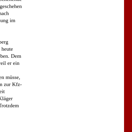
il er ein
nen müsse,
m zur Kfz-
eit
Kläger
 Trotzdem
agten,