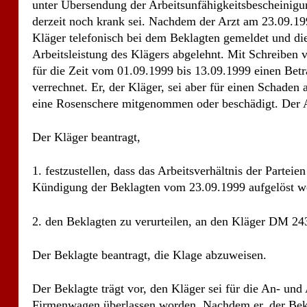
Der Kläger beantragt,
1. festzustellen, dass das Arbeitsverhältnis der Parte
Kündigung der Beklagten vom 23.09.1999 aufgelöst wor
2. den Beklagten zu verurteilen, an den Kläger DM 243
Der Beklagte beantragt, die Klage abzuweisen.
Der Beklagte trägt vor, den Kläger sei für die An- und
Firmenwagen überlassen worden. Nachdem er, der Be
des 04. und 05. September 1999 zum Transport der Ze
sei, habe er, der Beklagte, am Donnerstag; den 09.0
Arbeitsende am Lager des Beklagten stehen zu lassen.
Lager zurückgelassen und den Zeuge gesagt, er müsse
Am 10. September 1999, einem Freitag, habe der Kläg
angerufen und die Zeugin habe den Telefonhörer abgen
nicht kommen, weil er sein Auto zulassen wolle. Die