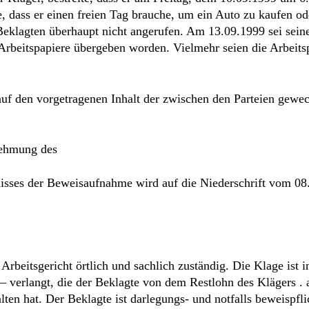
nehmung des
isses der Beweisaufnahme wird auf die Niederschrift vom 08
 Arbeitsgericht örtlich und sachlich zuständig. Die Klage ist 
 verlangt, die der Beklagte von dem Restlohn des Klägers . 
en hat. Der Beklagte ist darlegungs- und notfalls beweispfli
Kläger in Höhe von DM 243,– hat. Dazu hätte es gehört, dass
fahrlässig – Weise der Kläger einen Schaden an dem Firmenfa
 Beweis dafür anbieten müssen, dass er dem Kläger eine Rosen
ese Rosenschere nicht zurückgegeben hat. Der Beklagte hätte
in anderer Weise, mindestens aber in fahrlässiger Weise, für
des Beklagten, der Kläger habe bei dem überlassenen Fahrzeu
für den Kläger angeschaffte Rosenschere, die dein Kläger bei
end, nachdem der Kläger seine Verantwortlichkeit bestritten h