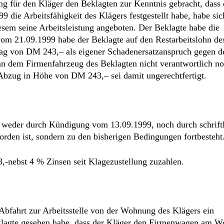
ien weder durch Kündigung vom 13.09.1999, noch durch schrift
den ist, sondern zu den bisherigen Bedingungen fortbesteht
,-nebst 4 % Zinsen seit Klagezustellung zuzahlen.
 Abfahrt zur Arbeitsstelle von der Wohnung des Klägers ein
klagte gesehen habe, dass der Kläger den Firmenwagen am 
itung X benutzt habe und dies erneut am 08. September 1999
9.1999. dem Kläger die Anweisung gegeben, den Firmenwagen 
 Der Kläger habe am Abend des 09.09.1999 seine Arbeitsklei
 morgen, den 10.09.1999 nach Frankfurt.
er gegen 6.45 Uhr im damaligen Büro des Beklagten in Kron
ommen. Der Kläger habe sich gemeldet und erklärt, er könne
 Zeugin habe sodann den Telefonhörer an den Beklagten über