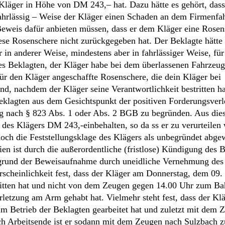
eklagten aus dem Gesichtspunkt der positiven Forderungsverl
g nach § 823 Abs. 1 oder Abs. 2 BGB zu begründen. Aus di
es Klägers DM 243,-einbehalten, so da ss er zu verurteilen 
ch die Feststellungsklage des Klägers als unbegründet abge
en ist durch die außerordentliche (fristlose) Kündigung des 
grund der Beweisaufnahme durch uneidliche Vernehmung des
hrscheinlichkeit fest, dass der Kläger am Donnerstag, dem 09
rlitten hat und nicht von dem Zeugen gegen 14.00 Uhr zum B
erletzung am Arm gehabt hat. Vielmehr steht fest, dass der Kl
m Betrieb der Beklagten gearbeitet hat und zuletzt mit dem 
ch Arbeitsende ist er sodann mit dem Zeugen nach Sulzbach 
des Zeugen. in Sulzbach/Ts. am Bahnhof aus dem Auto aussti
über einen Arbeitsunfall.
emäßen Aussage des Zeugen. Es sind keinerlei Interessen des
n.
eitsunfall am 09. September 1999 von dem Kläger erfunden wo
 am Freitag; den 10. September 1999 morgens gegen 6.45 Uhr 