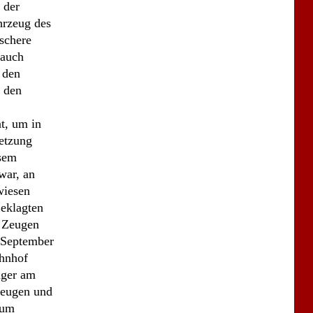
etzung
esem
war, an
wiesen
Beklagten
 Zeugen
. September
ahnhof
äger am
Zeugen und
zum
eg,
 Zeugen an
rden ist.
im Büro des