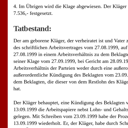
seiner Klage vom 27.09.1999, bei Gericht am 28.09.199
Arbeitsverhältnis der Parteien weder durch eine auße
außerordentliche Kündigung des Beklagten vom 23.09.
dem Beklagten, die dieser von dem Restlohn des Kläg
hat.
Der Kläger behauptet, eine Kündigung des Beklagten
13:09.1999 die Arbeitspapiere nebst Lohn- und Gehal
gelegen. Mit Schreiben vom 23.09.1999 habe der Proz
13.09.1999 wiederholt. Er, der Kläger, habe durch Sc
unter Übersendung der Arbeitsunfähigkeitsbescheinigu
derzeit noch krank sei. Nachdem der Arzt am 23.09.1999
Kläger telefonisch bei dem Beklagten gemeldet und die
Arbeitsleistung des Klägers abgelehnt. Mit Schreiben 
für die Zeit vom 01.09.1999 bis 13.09.1999 einen Bet
verrechnet. Er, der Kläger, sei aber für einen Schade
eine Rosenschere mitgenommen oder beschädigt. Der A