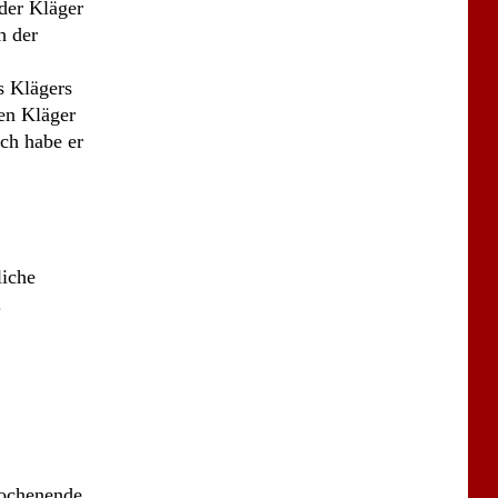
liche
.
Wochenende
 geschehen
nach
dung im
berg
 heute
geben. Dem