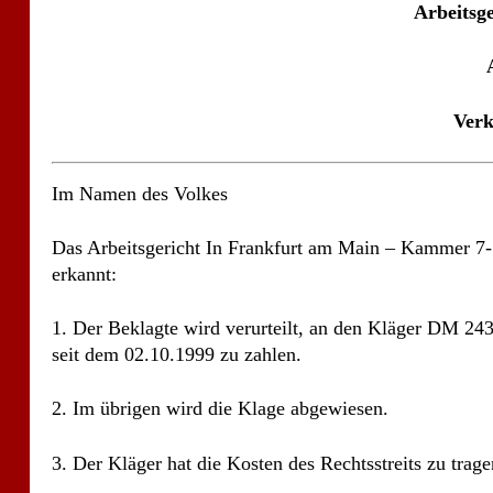
Das Arbeitsgericht In Frankfurt am Main – Kammer 7-
erkannt:
1. Der Beklagte wird verurteilt, an den Kläger DM 24
seit dem 02.10.1999 zu zahlen.
2. Im übrigen wird die Klage abgewiesen.
3. Der Kläger hat die Kosten des Rechtsstreits zu trage
4. Im Übrigen wird die Klage abgewiesen. Der Kläger h
7.536,- festgesetzt.
Tatbestand:
Der am geborene Kläger, der verheiratet ist und Vater 
des schriftlichen Arbeitsvertrages vom 27.08.1999, au
27.08.1999 in einem Arbeitsverhältnis zu dem Beklag