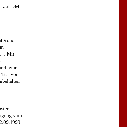
s
rch eine
243,– von
nbehalten
m
asten
digung vom
22.09.1999
der Kläger
h der
s Klägers
en Kläger
och habe er