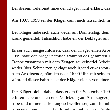
Es sei auch ausgeschlossen, dass der Kläger einen Arb
1999 habe der Kläger nämlich während des gesamten Ta
Treppe zusammen mit dem Zeugen sei keinerlei Arbeits
weder über Schmerzen geklagt noch irgend etwas von e
nach Arbeitsende, nämlich nach 16.00 Uhr, mit sein
während dieser Fahrt habe der Kläger nichts von einer 
Der Kläger bleibt dabei, dass er am 09. September 199
erlitten habe und sich eine Verletzung am Arm zugezo
habe und immer stärker angeschwollen sei, zum Bahn
habe er seinen Hausarzt in Frankfurt aufgesucht. Er, d
Büro des Beklagten angerufen habe und mitgeteilt habe
zuzulassen. Er, der Kläger, habe am 10.09.1999 beim 
auch nicht von dem Beklagten die Kündigung und die A
den Briefkasten des Klägers eingeworfen worden.
Wegen weiterer Einzelheiten des Parteivortrages wird 
Schriftsätze Bezug genommen.