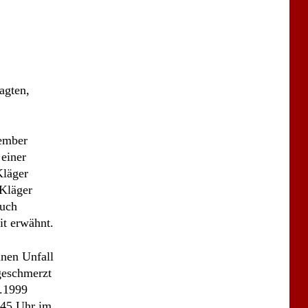
tember
einer
Kläger
 Kläger
Auch
it erwähnt.
inen Unfall
geschmerzt
9.1999
6.45 Uhr im
er
er Ehefrau
apiere in
hselten