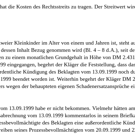
9 eingegangen, begehrt der Kläger die Feststellung, dass da
rordentliche Kündigung des Beklagten vom 13.09.1999 noch du
1999 beendet worden ist. Weiterhin begehrt der Kläger DM 
ers wegen der behaupteten eigenen Schadenersatzansprüche ei
 vom 13.09.1999 habe er nicht bekommen. Vielmehr hätten a
tsabrechnung vom 13.09.1999 kommentarlos in seinem Briefk
essbevollmächtigte des Beklagten eine außerordentliche Kün
hreiben seines Prozessbevollmächtigten vom 20.09.1999 und 
ng für den Kläger den Beklagten zur Kenntnis gebracht, dass 
 die Arbeitsfähigkeit des Klägers festgestellt habe, habe sic
sem seine Arbeitsleistung angeboten. Der Beklagte habe die
vom 21.09.1999 habe der Beklagte auf den Restarbeitslohn de
rag von DM 243,– als eigener Schadenersatzanspruch gegen d
n an dem Firmenfahrzeug des Beklagten nicht verantwortlich n
bzug in Höhe von DM 243,– sei damit ungerechtfertigt.