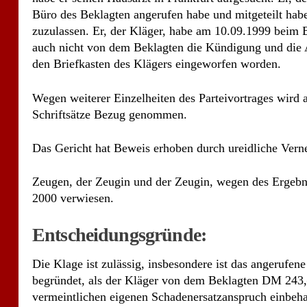
Das Gericht hat Beweis erhoben durch ureidliche Ver
Zeugen, der Zeugin und der Zeugin, wegen des Ergebn
2000 verwiesen.
Entscheidungsgründe:
Die Klage ist zulässig, insbesondere ist das angerufene
begründet, als der Kläger von dem Beklagten DM 243,–
vermeintlichen eigenen Schadenersatzanspruch einbehalt
dafür, dass er einen Schadenersatzanspruch gegen den 
Beklagte darlegt, in welch schuldhafter – mindestens 
Beklagten herbeigeführt hat. Auch hätte der Beklagte
zum alleinigen Besitz übergeben hat und der Kläger di
darlegen können und beweisen können, dass der Kläger 
Verlust der Rosenschere einzutreten hat. Der Vortrag 
Fensterheber beschädigt und ebenso fehle eine eigens 
Arbeitsantritt übergeben worden sei, ist nicht ausreich