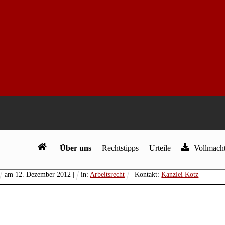
en – private Interessen des
Über uns
Rechtstipps
Urteile
Vollmacht
am
12
.
Dezember
2012
|
in:
Arbeitsrecht
| Kontakt:
Kanzlei Kotz
ericht Frankfurt am Main
Az.: 7 Ca 7149/99
ündet am 08.03.2000