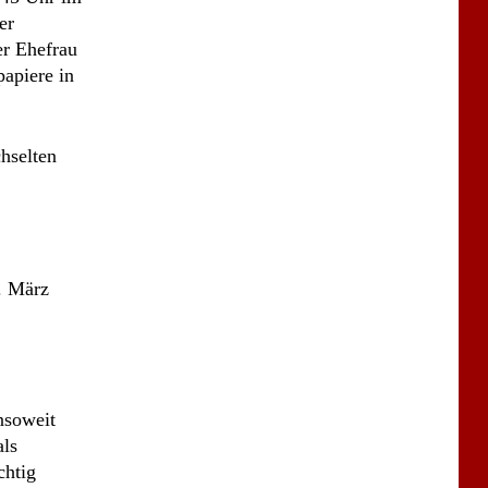
. März
insoweit
als
chtig
 der
hrzeug des
schere
 auch
 den
g den
at, um in