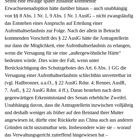
Selbst eine etwaige später zustande kommende
Erwachsenenadoption hätte darüber hinaus – auch unabhängig
von §§ 8 Abs. 1 Nr. 1, 9 Abs. 1 Nr. 1 AuslG – nicht zwangsläufig
das Entstehen eines Anspruchs auf Erteilung einer
Aufenthaltserlaubnis zur Folge. Nach der allein in Betracht
kommenden Vorschrift des § 22 AuslG hätte die Antragstellerin
nur dann die Möglichkeit, eine Aufenthaltserlaubnis zu erlangen,
wenn die Versagung für sie eine „außergewöhnliche Härte“
bedeuten würde. Dies wäre der Fall, wenn unter
Berücksichtigung des Schutzgebotes des Art. 6 Abs. 1 GG die
Versagung einer Aufenthaltserlaubnis schlechthin unvertretbar ist
(vgl. Hailbronner, a.a.O., § 22 AuslG Rdnr. 4; Renner, AuslR,
7. Aufl., § 22 AuslG Rdnr. 4 ff.). Daran bestehen nach dem
gegenwärtigen Erkenntnisstand des Senats erhebliche Zweifel.
Unabhängig davon, dass die Antragstellerin inzwischen volljährig
und deshalb weniger als früher auf den Beistand ihrer Mutter
angewiesen ist, dürfte eine Rückkehr aus China auch aus anderen
Gründen nicht unzumutbar sein. Insbesondere wäre sie – worauf
das Verwaltungsgericht zutreffend hingewiesen hat –