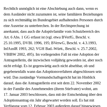
Rechtlich unmöglich ist eine Abschiebung auch dann, wenn es
dem Ausländer nicht zuzumuten ist, seine familiären Beziehungen
zu sich rechtmäßig im Bundesgebiet aufhaltenden Personen durch
eine Ausreise zu unterbrechen. In der Rechtsprechung ist
anerkannt, dass auch die Adoptivfamilie vom Schutzbereich des
Art. 6 Abs. 1 GG erfasst ist (vgl. etwa BVerfG, Beschl. v.
25.10.1995, DVBl. 1996, 195; BVerwG, Beschl. v. 4.3.1993,
InfAuslR 1993, 262; VGH Bad.-Württ., Beschl. v. 25.7.2002,
VBlBW 2002, 495). Im vorliegenden Fall ist eine Adoption der
Antragstellerin, die inzwischen volljährig geworden ist, aber noch
nicht erfolgt. Es ist gegenwärtig auch nicht absehbar, ob und
gegebenenfalls wann das Adoptionsverfahren abgeschlossen sein
wird. Das zuständige Vormundschaftsgericht hat im Hinblick
darauf, dass die Antragstellerin erst seit dem 22. November 2002
in der Familie des Annehmenden (ihrem Stiefvater) wohnt, am
17. Januar 2003 beschlossen, dass mit der Entscheidung über den
Adoptionsantrag ein Jahr abgewartet werden soll. Es hat mit
Verfügung vom 12. Februar 2003 außerdem darauf hingewiesen,