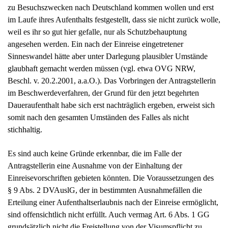
zu Besuchszwecken nach Deutschland kommen wollen und erst
im Laufe ihres Aufenthalts festgestellt, dass sie nicht zurück wolle,
weil es ihr so gut hier gefalle, nur als Schutzbehauptung
angesehen werden. Ein nach der Einreise eingetretener
Sinneswandel hätte aber unter Darlegung plausibler Umstände
glaubhaft gemacht werden müssen (vgl. etwa OVG NRW,
Beschl. v. 20.2.2001, a.a.O.). Das Vorbringen der Antragstellerin
im Beschwerdeverfahren, der Grund für den jetzt begehrten
Daueraufenthalt habe sich erst nachträglich ergeben, erweist sich
somit nach den gesamten Umständen des Falles als nicht
stichhaltig.
Es sind auch keine Gründe erkennbar, die im Falle der
Antragstellerin eine Ausnahme von der Einhaltung der
Einreisevorschriften gebieten könnten. Die Voraussetzungen des
§ 9 Abs. 2 DVAuslG, der in bestimmten Ausnahmefällen die
Erteilung einer Aufenthaltserlaubnis nach der Einreise ermöglicht,
sind offensichtlich nicht erfüllt. Auch vermag Art. 6 Abs. 1 GG
grundsätzlich nicht die Freistellung von der Visumspflicht zu