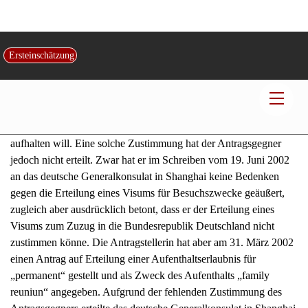
erforderliche Aufenthaltsgenehmigung besaß (§ 58 Abs. 1 Nr. 1
AuslG). Zwar hatte ihr das deutsche Generalkonsulat in Shanghai
ein sog. Schengen-Visum ausgestellt, doch vermochte dieses die
erforderliche Aufenthaltsgenehmigung nicht zu ersetzen (vgl. dazu
Senatsbeschl. v. 27.2.2002, a.a.O.). Nach § 11 Abs. 1 Nr. 1
DVAuslG bedarf ein Visum der vorherigen Zustimmung der für
den vorgesehenen Aufenthaltsort zuständigen Aufenthaltsbehörde,
wenn der Ausländer sich länger als drei Monate im Bundesgebiet
aufhalten will. Eine solche Zustimmung hat der Antragsgegner
jedoch nicht erteilt. Zwar hat er im Schreiben vom 19. Juni 2002
an das deutsche Generalkonsulat in Shanghai keine Bedenken
gegen die Erteilung eines Visums für Besuchszwecke geäußert,
zugleich aber ausdrücklich betont, dass er der Erteilung eines
Visums zum Zuzug in die Bundesrepublik Deutschland nicht
zustimmen könne. Die Antragstellerin hat aber am 31. März 2002
einen Antrag auf Erteilung einer Aufenthaltserlaubnis für
„permanent“ gestellt und als Zweck des Aufenthalts „family
reuniun“ angegeben. Aufgrund der fehlenden Zustimmung des