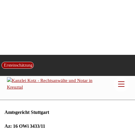
Geschwindigkeitsüberschreitung –
Ersteinschätzung
Einsichtsrecht in Messfilm
Men
Veröffentlicht von:
Rechtsanwalt und Fachanwalt
Dr. Christian Gerd
Kotz
|
am
5
.
Juli
2013
|
in:
Verkehrsrecht
| Kontakt:
Kanzlei Kotz
Amtsgericht Stuttgart
Az: 16 OWi 3433/11
Beschluss vom: 29.12.2011
Dem Betroffenen ist über seinen Verteidiger Einsicht in die
Gebrauchsanweisung PoliScan Speed, Mobiles System zur
Geschwindigkeitserfassung, Software-Version 1.5.5 und in den
vollständigen Messfilm der Geschwindigkeitsmessung vom
07.06.2011 von 13:00 Uhr bis 17:35 Uhr zu gewähren.