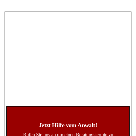
Jetzt Hilfe vom Anwalt!
Rufen Sie uns an um einen Beratungstermin zu
vereinbaren oder nutzen Sie unser Kontaktformular für
eine unverbindliche Beratungsanfrage bzw.
Ersteinschätzung.
Kontakt
02732 - 791079