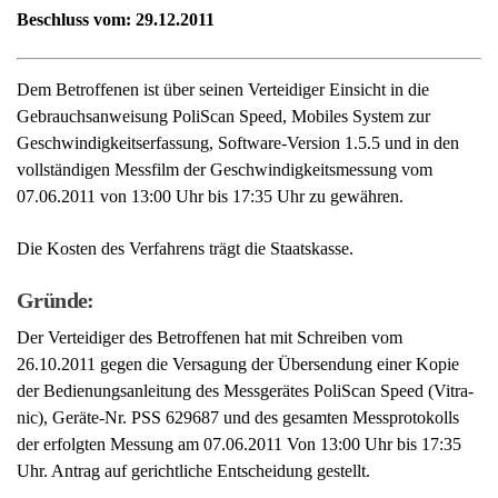
Die Kosten des Verfahrens trägt die Staatskasse.
Gründe:
Der Verteidiger des Betroffenen hat mit Schreiben vom
26.10.2011 gegen die Versagung der Übersendung einer Kopie
der Bedienungsanleitung des Messgerätes PoliScan Speed (Vitra-
nic), Geräte-Nr. PSS 629687 und des gesamten Messprotokolls
der erfolgten Messung am 07.06.2011 Von 13:00 Uhr bis 17:35
Uhr. Antrag auf gerichtliche Entscheidung gestellt.
Der Antrag ist zulässig und begründet.
Der Verteidiger des Betroffenen hat gemäß § 46 Abs. 1 OWiG
i.V.m. § 147 StPO ein Recht auf
Akteneinsicht
, welches alle
Schriftstücke sowie Bild-, Video- und Tonaufnahmen umfasst, die
für den Betroffenen als belastend oder entlastend von Bedeutung
sein können. Die Bedienungsanleitung und der vollständigen