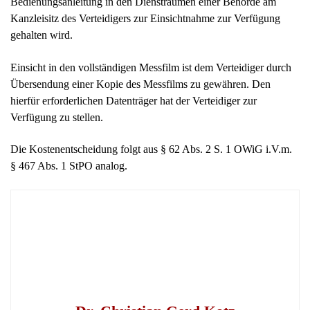
Die Kostenentscheidung folgt aus § 62 Abs. 2 S. 1 OWiG i.V.m.
§ 467 Abs. 1 StPO analog.
Dr. Christian Gerd Kotz
Ich bin seit meiner Zulassung als Rechtsanwalt im Jahr
2003 Teil der Kanzlei der Rechtsanwälte Kotz in Kreuztal
bei Siegen. Als Fachanwalt für Verkehrsrecht und
Fachanwalt für Versicherungsrecht, sowie als Notar setze
ich mich erfolgreich für meine Mandanten ein. Weitere
Tätigkeitsschwerpunkte sind Mietrecht, Strafrecht,