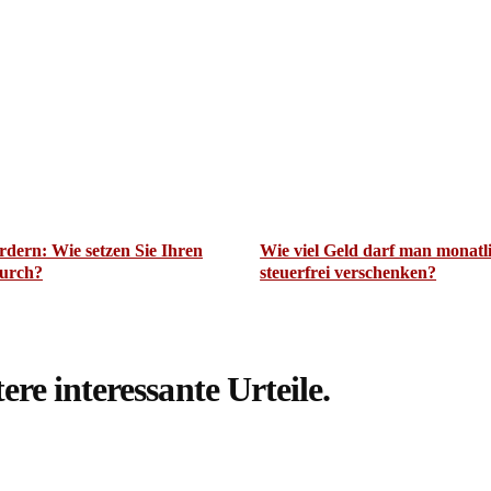
fordern: Wie setzen Sie Ihren
Wie viel Geld darf man monatl
urch?
steuerfrei verschenken?
ere interessante Urteile.