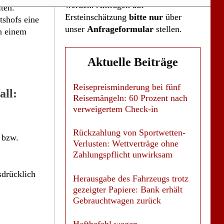
werden. Anfragen auf
ten.
Ersteinschätzung
bitte nur
über
tshofs eine
unser
Anfrageformular
stellen.
ch einem
Aktuelle Beiträge
Reisepreisminderung bei fünf
all:
Reisemängeln: 60 Prozent nach
verweigertem Check-in
Rückzahlung von Sportwetten-
 bzw.
Verlusten: Wettverträge ohne
Zahlungspflicht unwirksam
drücklich
Herausgabe des Fahrzeugs trotz
gezeigter Papiere: Bank erhält
Gebrauchtwagen zurück
Haftbefehl wegen