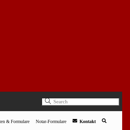
Ersteinschätzung
der
Wir analysieren für Sie Ihre aktuelle
ingten
rechtliche Situation und individuellen
g“
Bedürfnisse. Dabei zeigen wir Ihnen
auf, wie in Ihren Fall sinnvoll, effizient
und möglichst kostengünstig
u
vorzugehen ist.
nisse
Fragen Sie jetzt unverbindlich nach
unsere Ersteinschätzung und erhalten
nmehr sehr
Sie vorab eine Abschätzung der
voraussichtlichen Kosten einer
 noch die
ausführlichen Beratung oder
die ein
rechtssichere Auskunft.
derlichen
Jetzt anfragen
 Der sog.
Hinweis:
Telefonisch
können
leider
ach der
keine
Erstanfragen beantwortet