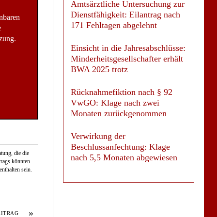
Amtsärztliche Untersuchung zur
Dienstfähigkeit: Eilantrag nach
inbaren
171 Fehltagen abgelehnt
e
zung.
Einsicht in die Jahresabschlüsse:
Minderheitsgesellschafter erhält
BWA 2025 trotz
Rücknahmefiktion nach § 92
VwGO: Klage nach zwei
Monaten zurückgenommen
Verwirkung der
Beschlussanfechtung: Klage
tung, die die
nach 5,5 Monaten abgewiesen
itrags könnten
nthalten sein.
»
EITRAG