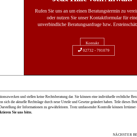
Rufen Sie uns an um einen Beratungstermin zu vere
oder nutzen Sie unser Kontaktformular für ein
unverbindliche Beratungsanfrage bzw. Ersteinschät
Kontakt
02732 - 791079
onszwecken und stellen keine Rechtsberatung dar. Sie können eine individuelle rechtliche Bera
ann sich die aktuelle Rechtslage durch neue Urteile und Gesetze geändert haben. Teile dieses Be
 Darstellung der Informationen zu gewährleisten. Trotz umfassender Kontrolle können Irrtümer e
tieren Sie uns bitte.
NÄCHSTER B