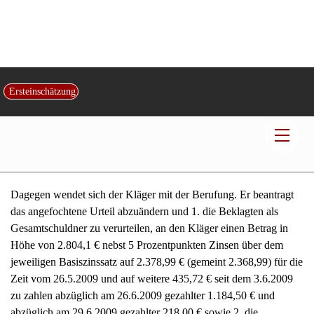
kam. Zwar lasse sich aus der Unfallstellung der beteiligten
Fahrzeuge schließen, dass letztlich die Erstbeklagte gegen das
klägerische Fahrzeug gefahren sei…Es lasse sich aber aufgrund
der Nichtfeststellbarkeit der genauen zeitlichen Abläufe nicht
ausschließen, dass der Kläger sein Fahrzeug gleichsam „in letzter
Sekunde“ vor das Heck der Beklagten fuhr und erst dort zum
Stehen kam, so dass ihr eine Reaktion zeitlich nicht mehr in dem
Sinne möglich war, dass es gerechtfertigt wäre, sie so zu
behandeln, als sei sie gegen ein stehendes Hindernis gefahren.
Dagegen wendet sich der Kläger mit der Berufung. Er beantragt
das angefochtene Urteil abzuändern und 1. die Beklagten als
Gesamtschuldner zu verurteilen, an den Kläger einen Betrag in
Höhe von 2.804,1 € nebst 5 Prozentpunkten Zinsen über dem
jeweiligen Basiszinssatz auf 2.378,99 € (gemeint 2.368,99) für die
Zeit vom 26.5.2009 und auf weitere 435,72 € seit dem 3.6.2009
zu zahlen abzüglich am 26.6.2009 gezahlter 1.184,50 € und
abzüglich am 29.6.2009 gezahlter 218,00 € sowie 2. die
Beklagten als Gesamtschuldner zu verurteilen, an den Kläger