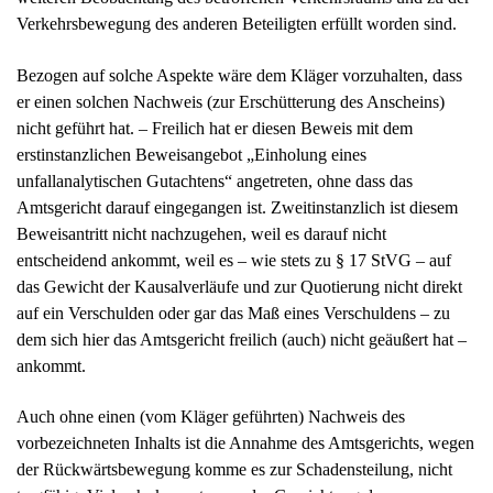
Bezogen auf solche Aspekte wäre dem Kläger vorzuhalten, dass
er einen solchen Nachweis (zur Erschütterung des Anscheins)
nicht geführt hat. – Freilich hat er diesen Beweis mit dem
erstinstanzlichen Beweisangebot „Einholung eines
unfallanalytischen Gutachtens“ angetreten, ohne dass das
Amtsgericht darauf eingegangen ist. Zweitinstanzlich ist diesem
Beweisantritt nicht nachzugehen, weil es darauf nicht
entscheidend ankommt, weil es – wie stets zu § 17 StVG – auf
das Gewicht der Kausalverläufe und zur Quotierung nicht direkt
auf ein Verschulden oder gar das Maß eines Verschuldens – zu
dem sich hier das Amtsgericht freilich (auch) nicht geäußert hat –
ankommt.
Auch ohne einen (vom Kläger geführten) Nachweis des
vorbezeichneten Inhalts ist die Annahme des Amtsgerichts, wegen
der Rückwärtsbewegung komme es zur Schadensteilung, nicht
tragfähig. Vielmehr kommt es zu der Gewichtung der
Kausalbeiträge mit 3:1, ohne dass ein unfallanalytisches