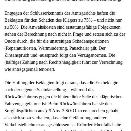
Entgegen der Schlusserkenntnis des Amtsgerichts haften die
Beklagten für den Schaden des Klägers zu 75% – und nicht nur
zu 50%. Die Anwaltskosten sind erstattungsfähige Folgekosten,
stehen der Berechnung nach nicht in Frage und setzen sich zu der
Quote durch, die für die unstreitigen Schadenspositionen
(Reparaturkosten, Wertminderung, Pauschale) gilt. Der
Zinsanspruch und -ausspruch folgt den Verzugsnormen. Die
(hälftige) Zahlung nach Rechtshängigkeit führt zur Verrechnung
wie antragsgemäß tenoriert.
Die Haftung der Beklagten folgt daraus, dass die Erstbeklagte –
nach der eigenen Sachdarstellung – während des
Rückwärtsfahrens gegen die hintere linke Seite des klägerischen
Fahrzeugs gefahren ist. Beim Rückwärtsfahren hat sie den
Sorgfaltspflichten aus § 9 Abs. 2 StVO zu entsprechen gehabt,
also sich so zu verhalten, dass eine Gefährdung anderer
Verkehrsteilnehmer ausgeschlossen ist. Erforderlichenfalls hatte
sie sich einweisen zu lassen gehabt. Wie sie sich tatsächlich nach
dem Einsteigen und dann dem Starten des Fahrzeugs vor Beginn