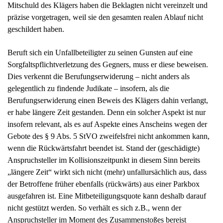
präzise vorgetragen, weil sie den gesamten realen Ablauf nicht
geschildert haben.
Beruft sich ein Unfallbeteiligter zu seinen Gunsten auf eine
Sorgfaltspflichtverletzung des Gegners, muss er diese beweisen.
Dies verkennt die Berufungserwiderung – nicht anders als
gelegentlich zu findende Judikate – insofern, als die
Berufungserwiderung einen Beweis des Klägers dahin verlangt,
er habe längere Zeit gestanden. Denn ein solcher Aspekt ist nur
insofern relevant, als es auf Aspekte eines Anscheins wegen der
Gebote des § 9 Abs. 5 StVO zweifelsfrei nicht ankommen kann,
wenn die Rückwärtsfahrt beendet ist. Stand der (geschädigte)
Anspruchsteller im Kollisionszeitpunkt in diesem Sinn bereits
„längere Zeit“ wirkt sich nicht (mehr) unfallursächlich aus, dass
der Betroffene früher ebenfalls (rückwärts) aus einer Parkbox
ausgefahren ist. Eine Mitbeteiligungsquote kann deshalb darauf
nicht gestützt werden. So verhält es sich z.B., wenn der
Anspruchsteller im Moment des Zusammenstoßes bereist
angehalten (gehabt) hat, um einen Mitfahrer einsteigen zu lassen