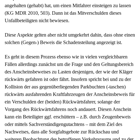
(KG MDR 2010, 503). Dann ist das Mitverschulden dieses
Unfallbeteiligten nicht bewiesen.
Diese Aspekte gelten aber nicht umgekehrt dahin, dass ohne einen
solchen (Gegen-) Beweis die Schadensteilung angezeigt ist.
Es geht in diesem Prozess ebenso wie in vielen vergleichbaren
Fällen allerdings zunächst um die Frage und den Geltungsbereich
des Anscheinsbeweises zu Lasten desjenigen, der wie der Kläger
rückwärts gefahren ist oder fährt. Insofern spricht bei und zu der
Kollision der aus gegenüberliegenden Parkbuchten (-taschen)
rückwärts ausfahrenden Kraftfahrzeugen der Anscheinsbeweis für
ein Verschulden der (beiden) Rückwärtsfahrer, solange der
Vorgang des Rückwärtsfahrens noch andauert. Diesen Anschein
kann ein Beteiligter ggf. erschüttern – z.B. durch Zeugenbeweis
oder mittels Sachverständigengutachtens – mit dem Ziel des
Nachweises, dass alle Sorgfaltsgebote zur Rückschau und
weiteren Beobachtung des betroffenen Verkehrsraums und zu der
Verkehrsbewegung des anderen Beteiligten erfüllt worden sind.