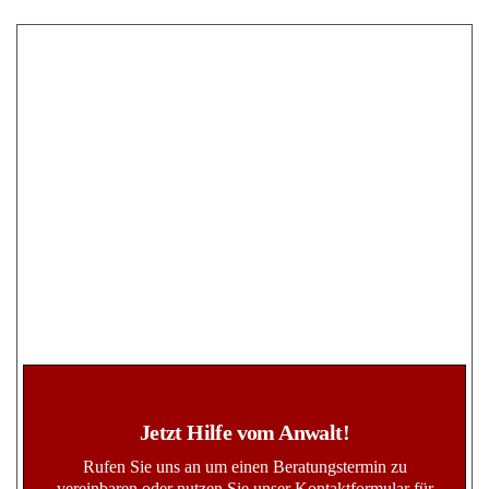
Jetzt Hilfe vom Anwalt!
Rufen Sie uns an um einen Beratungstermin zu
vereinbaren oder nutzen Sie unser Kontaktformular für
eine unverbindliche Beratungsanfrage bzw.