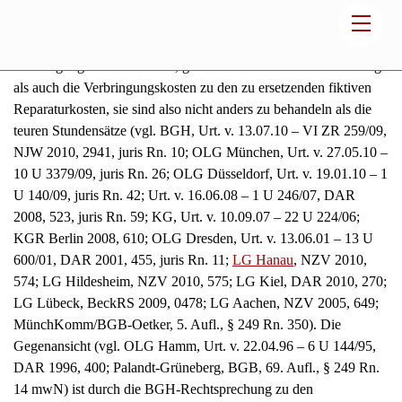
Ersatzteilpreise und verfügen sie ferner nicht über einen eigene
Lackiererei, so dass insoweit im Reparaturfall stets
Verbringungskosten anfallen, gehören sowohl die UPE-Zuschläge
als auch die Verbringungskosten zu den zu ersetzenden fiktiven
Reparaturkosten, sie sind also nicht anders zu behandeln als die
teuren Stundensätze (vgl. BGH, Urt. v. 13.07.10 – VI ZR 259/09,
NJW 2010, 2941, juris Rn. 10; OLG München, Urt. v. 27.05.10 –
10 U 3379/09, juris Rn. 26; OLG Düsseldorf, Urt. v. 19.01.10 – 1
U 140/09, juris Rn. 42; Urt. v. 16.06.08 – 1 U 246/07, DAR
2008, 523, juris Rn. 59; KG, Urt. v. 10.09.07 – 22 U 224/06;
KGR Berlin 2008, 610; OLG Dresden, Urt. v. 13.06.01 – 13 U
600/01, DAR 2001, 455, juris Rn. 11;
LG Hanau
, NZV 2010,
574; LG Hildesheim, NZV 2010, 575; LG Kiel, DAR 2010, 270;
LG Lübeck, BeckRS 2009, 0478; LG Aachen, NZV 2005, 649;
MünchKomm/BGB-Oetker, 5. Aufl., § 249 Rn. 350). Die
Gegenansicht (vgl. OLG Hamm, Urt. v. 22.04.96 – 6 U 144/95,
DAR 1996, 400; Palandt-Grüneberg, BGB, 69. Aufl., § 249 Rn.
14 mwN) ist durch die BGH-Rechtsprechung zu den
Stundensätzen einer markengebundenen Fachwerkstatt überholt