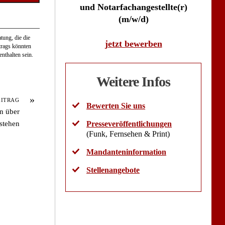
und Notarfachangestellte(r)
(m/w/d)
tung, die die
jetzt bewerben
itrags könnten
nthalten sein.
Weitere Infos
»
EITRAG
Bewerten Sie uns
n über
stehen
Presseveröffentlichungen
(Funk, Fernsehen & Print)
Mandanteninformation
Stellenangebote