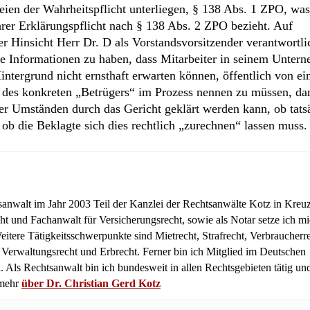
rteien der Wahrheitspflicht unterliegen, § 138 Abs. 1 ZPO, was
rer Erklärungspflicht nach § 138 Abs. 2 ZPO bezieht. Auf
her Hinsicht Herr Dr. D als Vorstandsvorsitzender verantwortl
che Informationen zu haben, dass Mitarbeiter in seinem Unter
ntergrund nicht ernsthaft erwarten können, öffentlich von e
des konkreten „Betrügers“ im Prozess nennen zu müssen, da
 Umständen durch das Gericht geklärt werden kann, ob tats
ob die Beklagte sich dies rechtlich „zurechnen“ lassen muss.
tsanwalt im Jahr 2003 Teil der Kanzlei der Rechtsanwälte Kotz in Kreuz
ht und Fachanwalt für Versicherungsrecht, sowie als Notar setze ich m
itere Tätigkeitsschwerpunkte sind Mietrecht, Strafrecht, Verbraucherre
, Verwaltungsrecht und Erbrecht. Ferner bin ich Mitglied im Deutschen
 Als Rechtsanwalt bin ich bundesweit in allen Rechtsgebieten tätig un
 mehr
über Dr. Christian Gerd Kotz