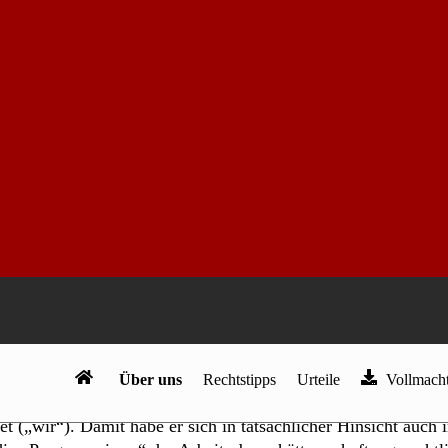
Beschluss vom 03.07.2019). Mit Beschluss vom 20.06.2019 
 der Sicht von Herrn Dr. D „den“ Betrug begangen habe. In ih
:
die Beklagte mit, dass diese nicht im rechtstechnischen Sin
aher gerade nicht juristisch verbindlich positioniert. Die Bekla
 Prozesses getätigt wurde und deshalb nicht als Geständnis od
sstreit nicht erheblich. Es wird keine Aussage hinsichtlich d
getroffen….
sgeführt, dass in der vordergründig laienhaften rechtlichen Ä
sei, er verfüge über tatsächliche Informationen, die aus sei
itarbeitern der Beklagten über die Konformität der
orden. Dieses tatsächliche Wissen stehe in Widerspruch zu d
sei (gutgläubig) legal gewesen. Ferner habe Herr Dr. D „den 
(„wir“). Damit habe er sich in tatsächlicher Hinsicht auch 
ie „Programmierer“ der Arbeitsebene hätten – haftungsrechtli