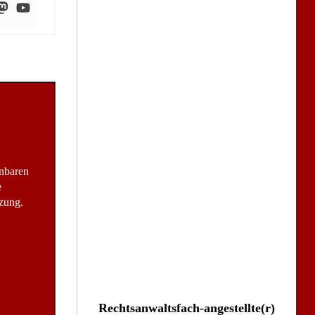
inbaren
e
zung.
Rechtsanwaltsfach-angestellte(r)