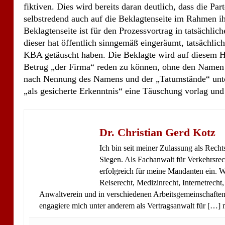
fiktiven. Dies wird bereits daran deutlich, dass die Pa
selbstredend auch auf die Beklagtenseite im Rahmen ih
Beklagtenseite ist für den Prozessvortrag in tatsächlic
dieser hat öffentlich sinngemäß eingeräumt, tatsächli
KBA getäuscht haben. Die Beklagte wird auf diesem Hi
Betrug „der Firma“ reden zu können, ohne den Namen 
nach Nennung des Namens und der „Tatumstände“ unter
„als gesicherte Erkenntnis“ eine Täuschung vorlag und 
Dr. Christian Gerd Kotz
Ich bin seit meiner Zulassung als Rech
Siegen. Als Fachanwalt für Verkehrsrec
erfolgreich für meine Mandanten ein. We
Reiserecht, Medizinrecht, Internetrecht
Anwaltverein und in verschiedenen Arbeitsgemeinschaften.
engagiere mich unter anderem als Vertragsanwalt für […]