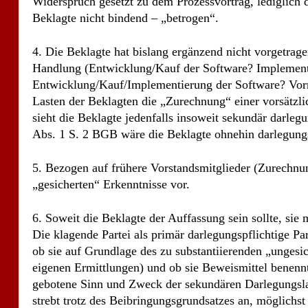
Beklagte nicht bindend – „betrogen“.
4. Die Beklagte hat bislang ergänzend nicht vorgetrag
Handlung (Entwicklung/Kauf der Software? Implement
Entwicklung/Kauf/Implementierung der Software? Vorm
Lasten der Beklagten die „Zurechnung“ einer vorsätzl
sieht die Beklagte jedenfalls insoweit sekundär darleg
Abs. 1 S. 2 BGB wäre die Beklagte ohnehin darlegungs
5. Bezogen auf frühere Vorstandsmitglieder (Zurechnu
„gesicherten“ Erkenntnisse vor.
6. Soweit die Beklagte der Auffassung sein sollte, sie m
Die klagende Partei als primär darlegungspflichtige Part
ob sie auf Grundlage des zu substantiierenden „ungesic
eigenen Ermittlungen) und ob sie Beweismittel benennt.
gebotene Sinn und Zweck der sekundären Darlegungslas
strebt trotz des Beibringungsgrundsatzes an, möglichs