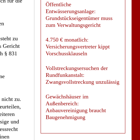
Öffentliche
Entwässerungsanlage:
Grundstückseigentümer muss
en
zum Verwaltungsgericht
steht zu
4.750 € monatlich:
s Gericht
Versicherungsvertreter kippt
ch § 831
Vorschussklauseln
Vollstreckungsersuchen der
Rundfunkanstalt:
ne
Zwangsvollstreckung unzulässig
Gewächshäuser im
 nicht zu.
Außenbereich:
eurteilen,
Anbauvereinigung braucht
eiteren
Baugenehmigung
ssige und
essrecht
einen