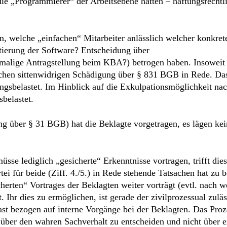
en, welche „einfachen“ Mitarbeiter anlässlich welcher konkret
ierung der Software? Entscheidung über
alige Antragstellung beim KBA?) betrogen haben. Insoweit 
ichen sittenwidrigen Schädigung über § 831 BGB in Rede. Da
ungsbelastet. Im Hinblick auf die Exkulpationsmöglichkeit na
belastet.
ng über § 31 BGB) hat die Beklagte vorgetragen, es lägen kei
üsse lediglich „gesicherte“ Erkenntnisse vortragen, trifft dies
ei für beide (Ziff. 4./5.) in Rede stehende Tatsachen hat zu b
herten“ Vortrages der Beklagten weiter vorträgt (evtl. nach w
 Ihr dies zu ermöglichen, ist gerade der zivilprozessual zulä
t bezogen auf interne Vorgänge bei der Beklagten. Das Proz
t über den wahren Sachverhalt zu entscheiden und nicht über 