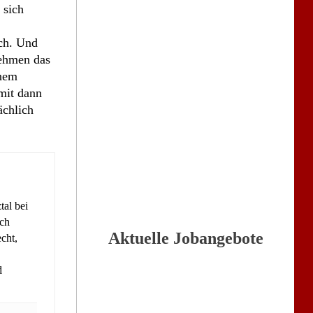
 sich
ich. Und
nehmen das
inem
mit dann
ächlich
tal bei
ich
Aktuelle Jobangebote
cht,
d