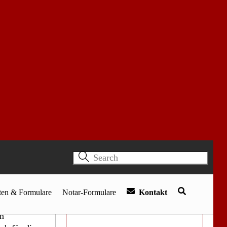
wurde
VwGO: Klage nach zwei
rer
Monaten zurückgenommen
Verwirkung der
ne zu
Beschlussanfechtung: Klage
gte weist
nach 5,5 Monaten abgewiesen
er
Einstweilige Anordnung:
Anwälte können vollen
Verfahrenswert ansetzen
er Kenntnis
Klage gegen Amazon Prime:
180.000 Abonnenten ohne
ußerung
Erstattung
ner Sicht
Zuständigkeit nach dem
em
FernUSG: Wohnort der
Betrug“
Teilnehmerin ist Gerichtsstand
in
ch für die