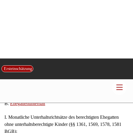
des hälftigen Kindergeldes erhält (§ 1612 b Abs. 5 BGB).
Das bis zur Einkommensgruppe 6 anzurechnende Kindergeld
kann nach folgender Formel berechnet werden:
Anrechnungsbetrag = 1/2 des Kindergeldes + Richtsatz der
jeweiligen Einkommensgruppe – Richtsatz der 6.
Einkommensgruppe (135% des Regelbetrages). Bei einem
Negativsaldo entfällt die Anrechnung. Die Einzel­heiten ergeben
sich aus der Anlage zu dieser Tabelle.
B.
Ehegattenunterhalt
I. Monatliche Unterhaltsrichtsätze des berechtigten Ehegatten
ohne unterhaltsberechtigte Kinder (§§ 1361, 1569, 1578, 1581
BGB):