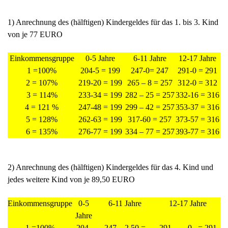
1) Anrechnung des (hälftigen) Kindergeldes für das 1. bis 3. Kind
von je 77 EURO
Einkommensgruppe
0-5 Jahre
6-11 Jahre
12-17 Jahre
1 =100%
204-5 = 199
247-0= 247
291-0 = 291
2 = 107%
219-20 = 199
265 – 8 = 257
312-0 = 312
3 = 114%
233-34 = 199
282 – 25 = 257
332-16 = 316
4 = 121 %
247-48 = 199
299 – 42 = 257
353-37 = 316
5 = 128%
262-63 = 199
317-60 = 257
373-57 = 316
6 = 135%
276-77 = 199
334 – 77 = 257
393-77 = 316
2) Anrechnung des (hälftigen) Kindergeldes für das 4. Kind und
jedes weitere Kind von je 89,50 EURO
Einkommensgruppe
0-5
6-11 Jahre
12-17 Jahre
Jahre
1 =100%
204-
247 – 2,50 =
291 – 0 = 291