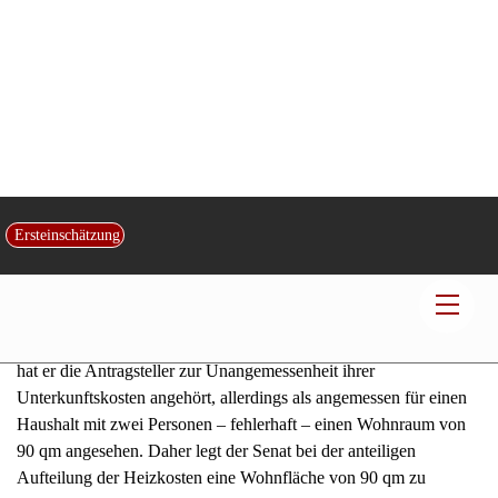
Grunde zu legen. Vielmehr beurteilen sich die angemessenen
Unterkunftskosten – auch die Heizkosten – nach den
Wohnflächengrenzen für eine Mietwohnung. Ausgehend von der
Anzahl der zur Bedarfsgemeinschaft gehörenden zwei Personen
ist im Land Sachsen-Anhalt ein Wohnraum bis 60 qm angemessen
(vgl. Richtlinie über die Gewährung von Zuwendungen zur
Förderung des Mietwohnungsneubaus in Sachsen-Anhalt 1995,
Ministerialblatt für das Land Sachsen-Anhalt 1995, S. 1133 f.).
Nach Ablauf einer sechsmonatigen Schonfrist gemäß § 22 Abs. 1
Satz 2 SGB II sind die Unterkunftskosten nur noch in Höhe des
Angemessenen zu erstatten (BSG, a.a.O.). Dies setzt eine
vorherige Kostensenkungsaufforderung voraus, was hat der
Antragsgegner mit Schreiben vom 28. März 2006 getan hat. Dort
hat er die Antragsteller zur Unangemessenheit ihrer
Unterkunftskosten angehört, allerdings als angemessen für einen
Haushalt mit zwei Personen – fehlerhaft – einen Wohnraum von
90 qm angesehen. Daher legt der Senat bei der anteiligen
Aufteilung der Heizkosten eine Wohnfläche von 90 qm zu