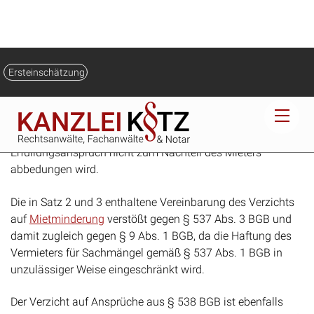
des Vermieters hinaus, während der Mietzeit erforderlich
werdende Renovierungsarbeiten auf den Mieter zu
übertragen.
Keiner Entscheidung mehr bedarf die Frage, ob die Klausel
auch im Hinblick auf § 537 Abs. 3 BGB unwirksam ist,
wofür die Erwägung spricht, daß der Schutzzweck des §
537 Abs. 3 nur erhalten werden kann, wenn der der
Gewährleistungshaftung zugrundeliegende primäre
Erfüllungsanspruch nicht zum Nachteil des Mieters
abbedungen wird.
Die in Satz 2 und 3 enthaltene Vereinbarung des Verzichts
auf
Mietminderung
verstößt gegen § 537 Abs. 3 BGB und
damit zugleich gegen § 9 Abs. 1 BGB, da die Haftung des
Vermieters für Sachmängel gemäß § 537 Abs. 1 BGB in
unzulässiger Weise eingeschränkt wird.
Der Verzicht auf Ansprüche aus § 538 BGB ist ebenfalls