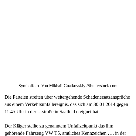
Symbolfoto: Von Mikhail Gnatkovskiy /Shutterstock.com
Die Parteien streiten über weitergehende Schadenersatzansprüche
aus einem Verkehrsunfallereignis, das sich am 30.01.2014 gegen
11.45 Uhr in der …straße in Saalfeld ereignet hat.
Der Kläger stellte zu genanntem Unfallzeitpunkt das ihm
gehörende Fahrzeug VW T5, amtliches Kennzeichen …, in der
Höhe des AWO-Kindergartens in Fahrtrichtung Krankenhaus im
Bereich eines eingeschränkten Halteverbotes am Straßenrand ab,
wobei er in weitem Umfang auch den dortigen Gehweg in
Anspruch nahm, um seine Tochter aus dem Kindergarten
abzuholen.
Der Beklagte zu 1 als Fahrer und Halter eines Pkw Opel Astra mit
amtlichen Kennzeichen …, das bei der Beklagten zu 2