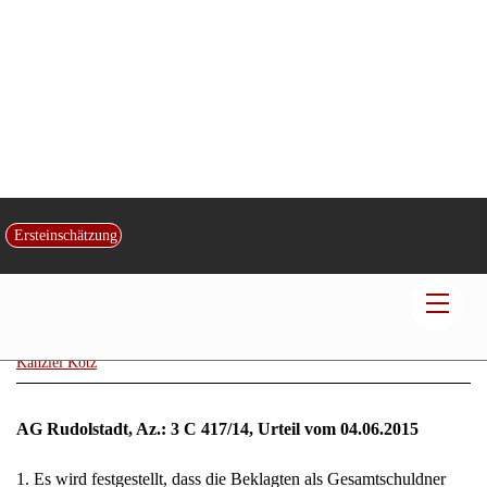
Mithaftung Verkehrsunfall bei Parken im
Ersteinschätzung
eingeschränkten Halteverbot
Men
Veröffentlicht von:
Rechtsanwalt und Fachanwalt
Dr. Christian Gerd
Kotz
|
am
14
.
Oktober
2019
|
in:
Versicherungsrecht
| Kontakt:
Kanzlei Kotz
AG Rudolstadt, Az.: 3 C 417/14, Urteil vom 04.06.2015
1. Es wird festgestellt, dass die Beklagten als Gesamtschuldner
verpflichtet sind, dem Kläger 80 % der ihm aus Anlass der
Beschädigung seines Fahrzeuges VW T5, amtliches Kennzeichen
…, Erstzulassung: ….2005, am 30.01.2014 gegen 11.45 Uhr in
der …straße in Saalfeld noch entstehen werden zu ersetzen,
soweit diese Ansprüche nicht auf Dritte übergegangen sind.
2. Im Übrigen wird die Klage abgewiesen.