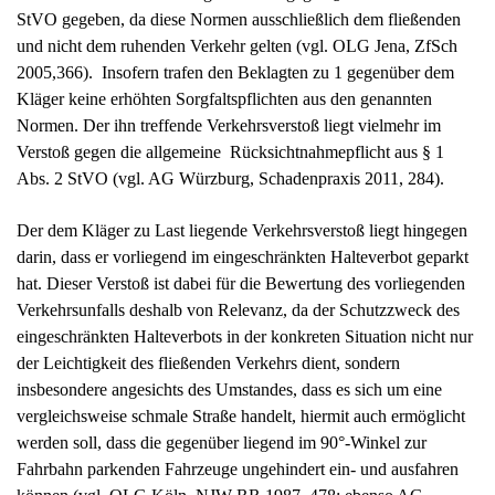
Der dem Kläger zu Last liegende Verkehrsverstoß liegt hingegen
darin, dass er vorliegend im eingeschränkten Halteverbot geparkt
hat. Dieser Verstoß ist dabei für die Bewertung des vorliegenden
Verkehrsunfalls deshalb von Relevanz, da der Schutzzweck des
eingeschränkten Halteverbots in der konkreten Situation nicht nur
der Leichtigkeit des fließenden Verkehrs dient, sondern
insbesondere angesichts des Umstandes, dass es sich um eine
vergleichsweise schmale Straße handelt, hiermit auch ermöglicht
werden soll, dass die gegenüber liegend im 90°-Winkel zur
Fahrbahn parkenden Fahrzeuge ungehindert ein- und ausfahren
können (vgl. OLG Köln, NJW RR 1987, 478; ebenso AG
Lörrach, VersR 2006, 384).
Diesbezüglich ist es entgegen der Auffassung des Klägers auch
von Relevanz, dass er sein Fahrzeug im rechtlichen Sinne nicht
nur gehalten, sondern durch das – wenngleich auch nur
kurzzeitige – Verlassen seines Fahrzeuges geparkt hat. Hätte er
nämlich tatsächlich nur gehalten und