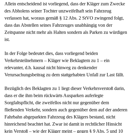
Verkehrsteilnehmern – Kläger wie Beklagtem zu 1 – ein
relevanter, d.h. kausal nicht hinweg zu denkender
Verursachungsbeitrag zu dem stattgehabten Unfall zur Last fällt.
Bezüglich des Beklagten zu 1 liegt dieser Verkehrsverstoß darin,
dass er die ihm beim rückwärts Ausparken auferlegte
Sorgfaltspflicht, die zweifellos nicht nur gegenüber dem
fließenden Verkehr, sondern auch gegenüber dem auf der anderen
Fahrbahn abgeparkten Fahrzeug des Klägers bestand, nicht
hinreichend beachtet hat. Zwar ist damit in rechtlicher Hinsicht
kein Verstoß – wie der Kläger meint – gegen § 9 Abs. 5 und 10
StVO gegeben, da diese Normen ausschließlich dem fließenden
und nicht dem ruhenden Verkehr gelten (vgl. OLG Jena, ZfSch
2005,366). Insofern trafen den Beklagten zu 1 gegenüber dem
Kläger keine erhöhten Sorgfaltspflichten aus den genannten
Normen. Der ihn treffende Verkehrsverstoß liegt vielmehr im
Verstoß gegen die allgemeine Rücksichtnahmepflicht aus § 1
Abs. 2 StVO (vgl. AG Würzburg, Schadenpraxis 2011, 284).