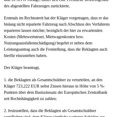
Leistungsantrag auch die Feststellung, dass die Beklagten auch
hierfür einzustehen haben.
Der Kläger beantragt,
1. die Beklagten als Gesamtschuldner zu verurteilen, an den
Kläger 723,222 EUR nebst Zinsen hieraus in Höhe von 5 %-
Punkten über dem Basiszinssatz der Europäischen Zentralbank
seit Rechtshängigkeit zu zahlen;
2. festzustellen, dass die Beklagten als Gesamtschuldner
verpflichtet sind, dem Kläger sämtliche weiteren Schäden aus
Anlass der Beschädigung seines Fahrzeuges VW T5, amtliches
Kennzeichen …, Erstzulassung ….2005, am 30.01.2014 gegen
11.45 Uhr in der …straße in Saalfeld zu ersetzen, soweit die
Ansprüche nicht auf Dritte übergegangen sind.
Die Beklagten haben den unter Ziffer 2 gestellten
Feststellungsantrag unter Protest gegen die Kosten im Umfang