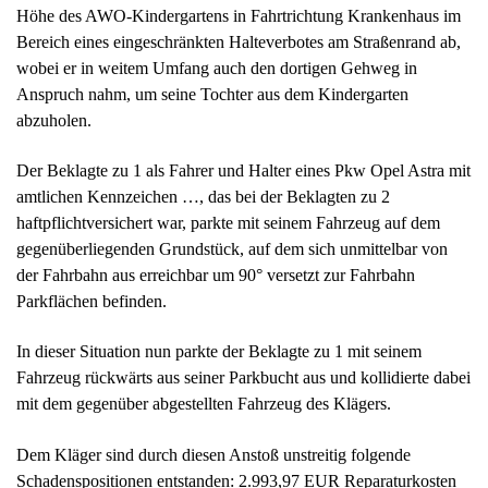
haftpflichtversichert war, parkte mit seinem Fahrzeug auf dem
gegenüberliegenden Grundstück, auf dem sich unmittelbar von
der Fahrbahn aus erreichbar um 90° versetzt zur Fahrbahn
Parkflächen befinden.
In dieser Situation nun parkte der Beklagte zu 1 mit seinem
Fahrzeug rückwärts aus seiner Parkbucht aus und kollidierte dabei
mit dem gegenüber abgestellten Fahrzeug des Klägers.
Dem Kläger sind durch diesen Anstoß unstreitig folgende
Schadenspositionen entstanden: 2.993,97 EUR Reparaturkosten
netto, 597,14 EUR Kosten des Sachverständigen sowie eine
Kostenpauschale in Höhe von 25,00 EUR, mithin insgesamt:
3.616,11 EUR.
Die Beklagte zu 2 hat auf diesen Schadensbetrag lediglich 80 %,
mithin 2.892,89 EUR geleistet, sodass noch ein Betrag in Höhe
von 723,22 EUR offen ist.