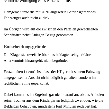
Entscheidungsgründe
Die Klage ist, soweit sie über das beklagtenseitig erklärte
Anerkenntnis hinausgeht, nicht begründet.
Festzuhalten ist zunächst, dass der Kläger mit seinem Fahrzeug
entgegen seiner Ansicht nicht lediglich gehalten, sondern im
rechtlichen Sinne geparkt hat.
Dabei kommt es im Ergebnis gar nicht darauf an, ob das Abholen
seiner Tochter aus dem Kindergarten lediglich zwei oder, wie die
Beklagten behaupten, mindestens fünf Minuten gedauert hat.
Allein entscheidend ist vorliegend, dass der Kläger zum Zwecke
des Abholens seiner Tochter unzweifelhaft sein Fahrzeug
verlassen hat, woraus gemäß § 12 Abs. 2 StVO zwingend folgt,
dass das Abstellen seines Fahrzeuges unabhängig von der
Zeitspanne nicht mehr als Halten sondern als Parken zu würdigen
ist.
In der Folge bedeutet dies, dass vorliegend beiden