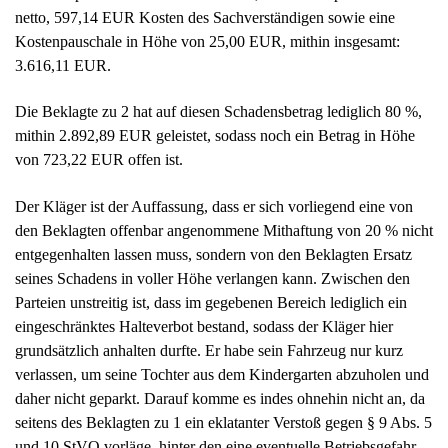
Der Kläger ist der Auffassung, dass er sich vorliegend eine von
den Beklagten offenbar angenommene Mithaftung von 20 % nicht
entgegenhalten lassen muss, sondern von den Beklagten Ersatz
seines Schadens in voller Höhe verlangen kann. Zwischen den
Parteien unstreitig ist, dass im gegebenen Bereich lediglich ein
eingeschränktes Halteverbot bestand, sodass der Kläger hier
grundsätzlich anhalten durfte. Er habe sein Fahrzeug nur kurz
verlassen, um seine Tochter aus dem Kindergarten abzuholen und
daher nicht geparkt. Darauf komme es indes ohnehin nicht an, da
seitens des Beklagten zu 1 ein eklatanter Verstoß gegen § 9 Abs. 5
und 10 StVO vorläge, hinter den eine eventuelle Betriebsgefahr
des abgestellten Fahrzeuges zurücktrete.
Erstmals im Rechtsstreit hat der Kläger vorgetragen, dass er das
bislang nicht reparierte Fahrzeug nach Abschluss des Verfahrens
reparieren lassen möchte; bezüglich der hier zu erwartenden
Kosten (Mehrwertsteuer, Mietwagenkosten bzw.
Nutzungsausfallentschädigung) begehrt er neben dem