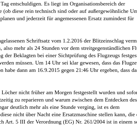
Tag entschuldigen. Es liegt im Organisationsbereich der
e (ob diese rein technisch sind oder auf außergewöhnliche U
planen und jederzeit für angemessenen Ersatz zumindest für
gelassenen Schriftsatz vom 1.2.2016 der Blitzeinschlag vermu
 also mehr als 24 Stunden vor dem streitgegenständlichen F
der Beklagten bei einer Sichtprüfung des Flugzeugs festgeste
 werden müssen. Um 14 Uhr sei klar gewesen, dass das Flugz
ion habe dann am 16.9.2015 gegen 21:46 Uhr ergeben, dass d
 Löcher nicht früher am Morgen festgestellt wurden und sofo
zeitig zu reparieren und warum zwischen dem Entdecken des
ar deutlich mehr als eine Stunde verging, ist es dem
iese nicht über Nacht eine Ersatzmaschine stellen kann, die
 Art. 5 III der Verordnung (EG) Nr. 261/2004 ist in einem s