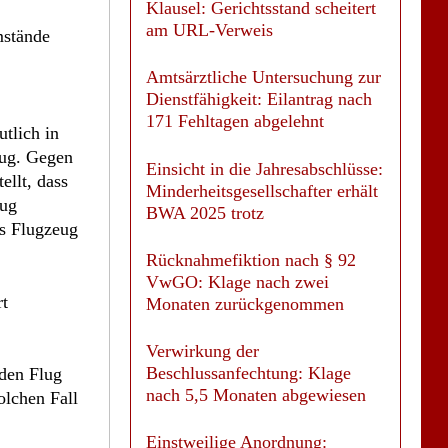
am URL-Verweis
mstände
Amtsärztliche Untersuchung zur
Dienstfähigkeit: Eilantrag nach
171 Fehltagen abgelehnt
tlich in
lug. Gegen
Einsicht in die Jahresabschlüsse:
llt, dass
Minderheitsgesellschafter erhält
eug
BWA 2025 trotz
as Flugzeug
Rücknahmefiktion nach § 92
VwGO: Klage nach zwei
rt
Monaten zurückgenommen
Verwirkung der
Beschlussanfechtung: Klage
 den Flug
nach 5,5 Monaten abgewiesen
olchen Fall
Einstweilige Anordnung: