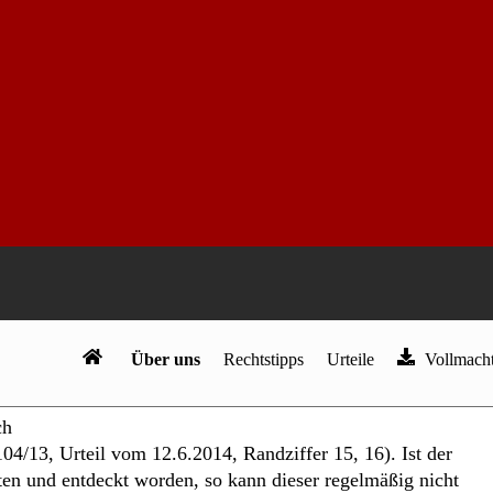
ich
lt,
III
l.
).
das
ßer
ie
n.
Symbolfoto: Von joyfull /Shutterstock.com
ch
4/13, Urteil vom 12.6.2014, Randziffer 15, 16). Ist der
en und entdeckt worden, so kann dieser regelmäßig nicht