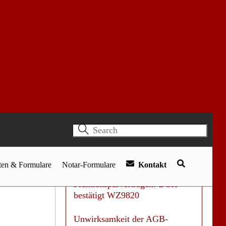
Ersteinschätzung
bitte nur
über
unser
Anfrageformular
stellen.
Aktuelle Beiträge
Haftung der Bank bei Phishing:
Wer zahlt bei Betrug auf dem
Konto?
Beschlussersetzung nach dem
WEG: Badumbau und
Klimagerät durchgesetzt
Zinsanpassung bei
Prämiensparverträgen: BGH
bestätigt WZ9820
Unwirksamkeit der AGB-
Klausel: Gerichtsstand scheitert