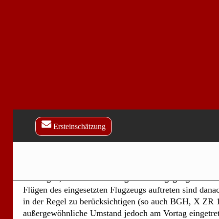
Zwar geht das erkennende Gericht davon aus, dass es s
bei einem Blitzeinschlag grundsätzlich um einen
außergewöhnlichen Umstand im Sinne der Norm hande
der sich auch auf nachfolgende Flüge im Sinne des § 5 
der Verordnung (EG) Nr. 261/2004 auswirken kann (vg
auch Erwägungsgrund 15 der sog. Fluggastverordnung
Allerdings kann der Zeitraum zwischen dem Ereignis, 
einen außergewöhnlichen Umstand darstellt und dem
verspäteten Flug nicht unberücksichtigt bleiben. Je grö
der Zeitabstand zwischen beidem ist, desto höhere
organisatorische Anforderungen sind an das
Fluggastunternehmen zu stellen, das versuchen muss, d
Verspätung durch zumutbare Maßnahmen zu vermeide
Störungen, die am selben Tag bei vorangegangenen
Flügen des eingesetzten Flugzeugs auftreten sind dana
in der Regel zu berücksichtigen (so auch BGH, X ZR 10
außergewöhnliche Umstand jedoch am Vortag eingetret