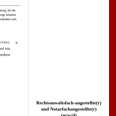
tung, die die
itrags könnten
nthalten sein.
»
EITRAG
uf ein
reiben
Rechtsanwaltsfach-angestellte(r)
und Notarfachangestellte(r)
(m/w/d)