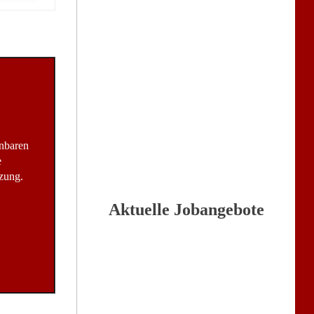
inbaren
e
zung.
Aktuelle Jobangebote