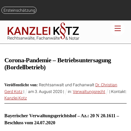
Skip
to
Ersteinschätzung
content
Men
Corona-Pandemie – Betriebsuntersagung
(Bordellbetrieb)
Rechtsanwalt und Fachanwalt
Dr. Christian
Veröffentlicht von:
Gerd Kotz
|
am
3
.
August
2020
|
in:
Verwaltungsrecht
| Kontakt:
Kanzlei Kotz
Bayerischer Verwaltungsgerichtshof – Az.: 20 N 20.1611 –
Beschluss vom 24.07.2020