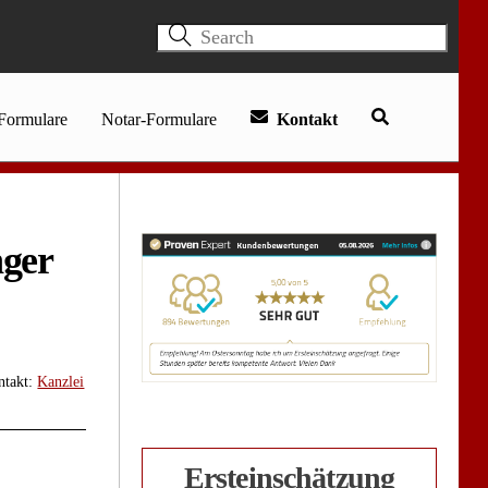
Formulare
Notar-Formulare
Kontakt
Contact for English speaking clients
nger
ntakt:
Kanzlei
Ersteinschätzung