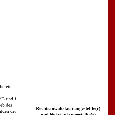
bereits
tVG und §
ieb des
Rechtsanwaltsfach-angestellte(r)
ulden der
und Notarfachangestellte(r)