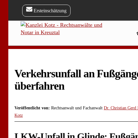
Skip
to
Ersteinschätzung
content
Verkehrsunfall an Fußgäng
überfahren
Veröffentlicht von:
Rechtsanwalt und Fachanwalt
Dr. Christian Gerd
Kotz
LKW-Unfall in Glinde: Fußgäng