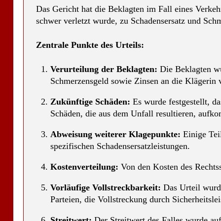
Das Gericht hat die Beklagten im Fall eines Verk
schwer verletzt wurde, zu Schadensersatz und Schm
Zentrale Punkte des Urteils:
Verurteilung der Beklagten:
Die Beklagten wu
Schmerzensgeld sowie Zinsen an die Klägerin ve
Zukünftige Schäden:
Es wurde festgestellt, da
Schäden, die aus dem Unfall resultieren, auf
Abweisung weiterer Klagepunkte:
Einige Tei
spezifischen Schadensersatzleistungen.
Kostenverteilung:
Von den Kosten des Rechtsst
Vorläufige Vollstreckbarkeit:
Das Urteil wurde
Parteien, die Vollstreckung durch Sicherheitsl
Streitwert:
Der Streitwert des Falles wurde auf