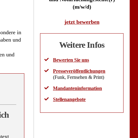
(m/w/d)
jetzt bewerben
sondere in
 haben und
Weitere Infos
den und
Bewerten Sie uns
Presseveröffentlichungen
(Funk, Fernsehen & Print)
Mandanteninformation
Stellenangebote
ich
text