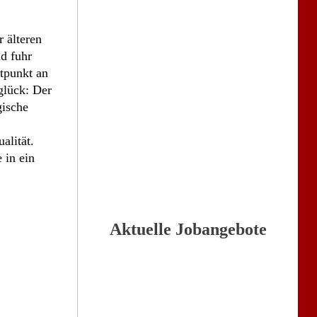
 älteren
d fuhr
tpunkt an
glück: Der
gische
alität.
 in ein
Aktuelle Jobangebote