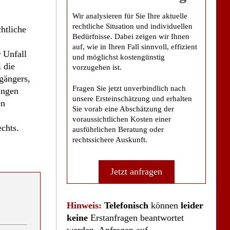
Wir analysieren für Sie Ihre aktuelle
rechtliche Situation und individuellen
htliche
Bedürfnisse. Dabei zeigen wir Ihnen
auf, wie in Ihren Fall sinnvoll, effizient
 Unfall
und möglichst kostengünstig
 die
vorzugehen ist.
gängers,
Fragen Sie jetzt unverbindlich nach
ungen
unsere Ersteinschätzung und erhalten
en
Sie vorab eine Abschätzung der
voraussichtlichen Kosten einer
chts.
ausführlichen Beratung oder
rechtssichere Auskunft.
Jetzt anfragen
Hinweis:
Telefonisch
können
leider
keine
Erstanfragen beantwortet
werden. Anfragen auf