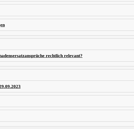
gen
Schadensersatzansprüche rechtlich relevant?
29.09.2023