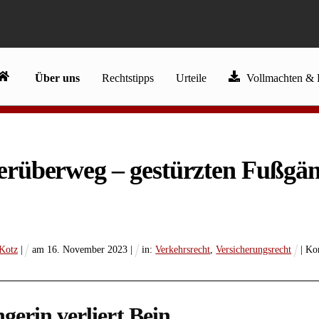
Über uns
Rechtstipps
Urteile
Vollmachten & 
erüberweg – gestürzten Fußgä
 Kotz
|
am
16
.
November
2023
|
in:
Verkehrsrecht
,
Versicherungsrecht
| Ko
erin verliert Bein