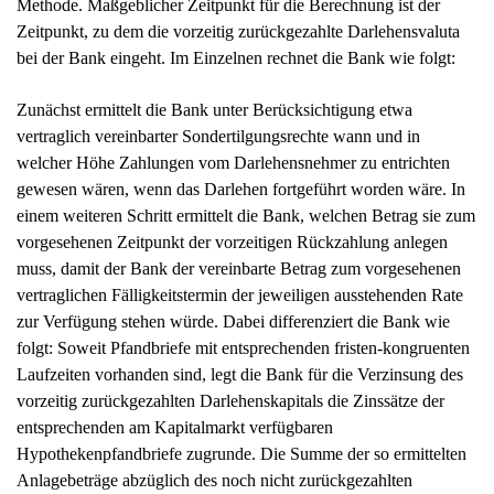
einem weiteren Schritt ermittelt die Bank, welchen Betrag sie zum
vorgesehenen Zeitpunkt der vorzeitigen Rückzahlung anlegen
muss, damit der Bank der vereinbarte Betrag zum vorgesehenen
vertraglichen Fälligkeitstermin der jeweiligen ausstehenden Rate
zur Verfügung stehen würde. Dabei differenziert die Bank wie
folgt: Soweit Pfandbriefe mit entsprechenden fristen-kongruenten
Laufzeiten vorhanden sind, legt die Bank für die Verzinsung des
vorzeitig zurückgezahlten Darlehenskapitals die Zinssätze der
entsprechenden am Kapitalmarkt verfügbaren
Hypothekenpfandbriefe zugrunde. Die Summe der so ermittelten
Anlagebeträge abzüglich des noch nicht zurückgezahlten
Darlehensbetrages stellt die Ausgangssumme der
Vorfälligkeitsentschädigung dar.
Zu Gunsten des Darlehensnehmers berücksichtigt die Bank bei
der Berechnung, dass die nach Maßgabe des Darlehensvertrages
geschuldeten, ganz oder teilweise ausfallenden Zahlungen in der
Zukunft liegen. Finanzmathematisch erfolgt dies im Wege der “
jeder einzelnen ganz oder teilweise ausfallenden Zahlung über