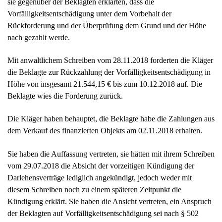
Beklagte wies die Forderung zurück.
Die Kläger haben behauptet, die Beklagte habe die Zahlungen aus
dem Verkauf des finanzierten Objekts am 02.11.2018 erhalten.
Sie haben die Auffassung vertreten, sie hätten mit ihrem Schreiben
vom 29.07.2018 die Absicht der vorzeitigen Kündigung der
Darlehensverträge lediglich angekündigt, jedoch weder mit
diesem Schreiben noch zu einem späteren Zeitpunkt die
Kündigung erklärt. Sie haben die Ansicht vertreten, ein Anspruch
der Beklagten auf Vorfälligkeitsentschädigung sei nach § 502
Abs. 2 Nr. 2 BGB ausgeschlossen, da im Vertrag die Angaben
über die Laufzeit des Vertrages, das Kündigungsrecht und die
Berechnung der Vorfälligkeitsentschädigung unzureichend seien.
Insoweit haben sie gerügt, aus der Information der Beklagten gehe
nicht hervor, dass der maximale Zeitraum, für welchen die
Beklagte einen Schaden berechnen könne, auf 10 Jahre und 6
Monate (§ 489 Abs. 1 Nr. 2 BGB) ab Vollauszahlung des
Darlehens limitiert sei. Es werde der Eindruck erweckt, es könne