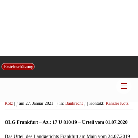
Aufklärung über Berechnung
Ersteinschätzung
Vorfälligkeitsentschädigung bei vorzeitiger
Darlehensrückzahlung
Men
Veröffentlicht von:
Rechtsanwalt und Fachanwalt
Dr. Christian Gerd
Kotz
|
am
27
.
Januar
2021
|
in:
Bankrecht
| Kontakt:
Kanzlei Kotz
OLG Frankfurt – Az.: 17 U 810/19 – Urteil vom 01.07.2020
Das Urteil des Landgerichts Frankfurt am Main vom 24.07.2019
wird abgeändert und wie folgt neu gefasst:
Die Beklagte wird verurteilt, an die Kläger 21.544,15 € nebst
Zinsen hieraus i.H.v. 5 Prozentpunkten über dem jeweiligen
Basiszinssatz seit dem 11.12.2018 zu zahlen.
Die Kosten des Rechtsstreits fallen der Beklagten zur Last.