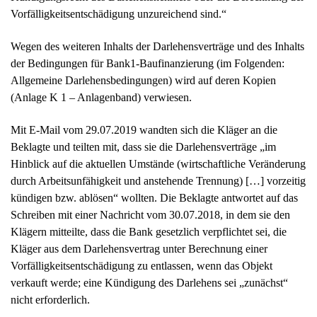
Mit E-Mail vom 29.07.2019 wandten sich die Kläger an die
Beklagte und teilten mit, dass sie die Darlehensverträge „im
Hinblick auf die aktuellen Umstände (wirtschaftliche Veränderung
durch Arbeitsunfähigkeit und anstehende Trennung) […] vorzeitig
kündigen bzw. ablösen“ wollten. Die Beklagte antwortet auf das
Schreiben mit einer Nachricht vom 30.07.2018, in dem sie den
Klägern mitteilte, dass die Bank gesetzlich verpflichtet sei, die
Kläger aus dem Darlehensvertrag unter Berechnung einer
Vorfälligkeitsentschädigung zu entlassen, wenn das Objekt
verkauft werde; eine Kündigung des Darlehens sei „zunächst“
nicht erforderlich.
Im Zuge des sich anschließenden Verkaufs des finanzierten
Objekts überließ die Beklagte dem beurkundenden Notar eine
Löschungsbewilligung für das Grundpfandrecht nebst
Treuhandauflage und Darlehensabrechnung. Auch die Kläger
erhielten eine Darlehensabrechnung einschließlich Berechnung
der jeweiligen Vorfälligkeitsentschädigung. Diese belief sich auf
17.520,59 € und 4.023,56 € (insgesamt 21.544,15 €) zuzüglich