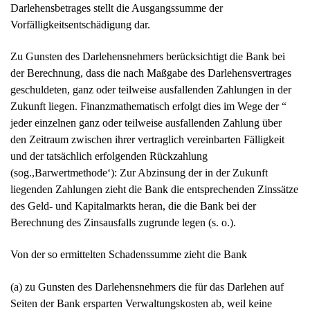
den Zeitraum zwischen ihrer vertraglich vereinbarten Fälligkeit
und der tatsächlich erfolgenden Rückzahlung
(sog.,Barwertmethode‘): Zur Abzinsung der in der Zukunft
liegenden Zahlungen zieht die Bank die entsprechenden Zinssätze
des Geld- und Kapitalmarkts heran, die die Bank bei der
Berechnung des Zinsausfalls zugrunde legen (s. o.).
Von der so ermittelten Schadenssumme zieht die Bank
(a) zu Gunsten des Darlehensnehmers die für das Darlehen auf
Seiten der Bank ersparten Verwaltungskosten ab, weil keine
weitere Bearbeitung für das Darlehen erforderlich ist. Weiter wird
(b) von diesem Betrag zu Gunsten des Darlehensnehmers ein
Abschlag für ersparte Risikokosten vorgenommen. Dieser
resultiert daraus, dass die Bank für den Zeitraum zwischen der
vorzeitigen Rückzahlung des Darlehens und dem Zeitpunkt, zu
dem das Darlehen normalerweise zurückzuzahlen gewesen wäre,
kein Ausfallrisiko für das Darlehen mehr tragen muss.