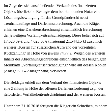
weiterer „Kosten für zusätzlichen Aufwand der vorzeitigen
Rückzahlung“ in Höhe von jeweils 74,77 €. Wegen des weiteren
Inhalts des Abrechnungsschreibens einschließlich des beigefügten
Merkblatts „Vorfälligkeitsentschädigung“ wird auf dessen Kopien
(Anlage K 2 – Anlagenband) verwiesen.
Die Beklagte erhielt aus dem Verkauf des finanzierten Objekts
eine Zahlung in Höhe der offenen Darlehensforderung zzgl. der
geforderten Vorfälligkeitsentschädigung und der weiteren Kosten.
Unter dem 31.10.2018 fertigten die Kläger ein Schreiben, mit dem
sie gegenüber der Beklagten erklärten, dass die
Vorfälligkeitsentschädigung unter dem Vorbehalt der
Rückforderung und der Überprüfung dem Grund und der Höhe
nach gezahlt werde.
Mit anwaltlichem Schreiben vom 28.11.2018 forderten die Kläger
die Beklagte zur Rückzahlung der Vorfälligkeitsentschädigung in
Höhe von insgesamt 21.544,15 € bis zum 10.12.2018 auf. Die