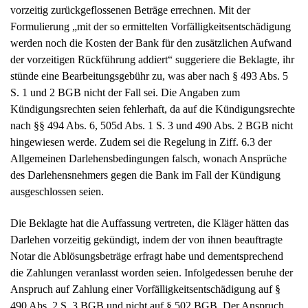
nach §§ 494 Abs. 6, 505d Abs. 1 S. 3 und 490 Abs. 2 BGB nicht
hingewiesen werde. Zudem sei die Regelung in Ziff. 6.3 der
Allgemeinen Darlehensbedingungen falsch, wonach Ansprüche
des Darlehensnehmers gegen die Bank im Fall der Kündigung
ausgeschlossen seien.
Die Beklagte hat die Auffassung vertreten, die Kläger hätten das
Darlehen vorzeitig gekündigt, indem der von ihnen beauftragte
Notar die Ablösungsbeträge erfragt habe und dementsprechend
die Zahlungen veranlasst worden seien. Infolgedessen beruhe der
Anspruch auf Zahlung einer Vorfälligkeitsentschädigung auf §
490 Abs. 2 S. 3 BGB und nicht auf § 502 BGB. Der Anspruch
aus § 490 BGB setze nicht voraus, dass der Darlehensnehmer
über die Vorfälligkeitsentschädigung informiert worden sei. Im
Übrigen seien die den Klägern erteilten Informationen über die
Vorfälligkeitsentschädigung und das Kündigungsrecht
ausreichend klar und verständlich. Aber selbst wenn dies nicht so
sein sollte, bestünde kein Rückforderungsanspruch. Die Kläger
hätten in Kenntnis der Nichtschuld gezahlt, sodass die