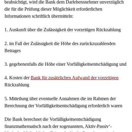
3. gegebenenfalls die Höhe einer Vorfälligkeitsentschädigung und
4. Kosten der
Bank für zusätzlichen Aufwand der vorzeitigen
Rückzahlung
5. Mitteilung über eventuelle Annahmen die im Rahmen der
Berechnung der Vorfälligkeitsentschädigung erforderlich waren
Die Bank berechnet die Vorfälligkeitsentschädigung
finanzmathematisch nach der sogenannten, Aktiv-Passiv‘-
Methode. Maßgeblicher Zeitpunkt für die Berechnung ist der
Zeitpunkt, zu dem die vorzeitig zurückgezahlte Darlehensvaluta
bei der Bank eingeht. Im Einzelnen rechnet die Bank wie folgt:
Zunächst ermittelt die Bank unter Berücksichtigung etwa
vertraglich vereinbarter Sondertilgungsrechte wann und in
welcher Höhe Zahlungen vom Darlehensnehmer zu entrichten
gewesen wären, wenn das Darlehen fortgeführt worden wäre. In