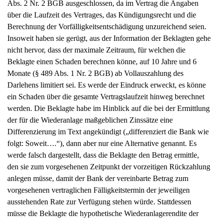
ein Schaden über die gesamte Vertragslaufzeit hinweg berechnet
werden. Die Beklagte habe im Hinblick auf die bei der Ermittlung
der für die Wiederanlage maßgeblichen Zinssätze eine
Differenzierung im Text angekündigt („differenziert die Bank wie
folgt: Soweit….“), dann aber nur eine Alternative genannt. Es
werde falsch dargestellt, dass die Beklagte den Betrag ermittle,
den sie zum vorgesehenen Zeitpunkt der vorzeitigen Rückzahlung
anlegen müsse, damit der Bank der vereinbarte Betrag zum
vorgesehenen vertraglichen Fälligkeitstermin der jeweiligen
ausstehenden Rate zur Verfügung stehen würde. Stattdessen
müsse die Beklagte die hypothetische Wiederanlagerendite der
vorzeitig zurückgeflossenen Beträge errechnen. Mit der
Formulierung „mit der so ermittelten Vorfälligkeitsentschädigung
werden noch die Kosten der Bank für den zusätzlichen Aufwand
der vorzeitigen Rückführung addiert“ suggeriere die Beklagte, ihr
stünde eine Bearbeitungsgebühr zu, was aber nach § 493 Abs. 5
S. 1 und 2 BGB nicht der Fall sei. Die Angaben zum
Kündigungsrechten seien fehlerhaft, da auf die Kündigungsrechte