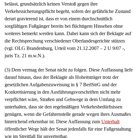
(3) Dem vermag der Senat nicht zu folgen. Diese Auffassung liefe
darauf hinaus, dass der Beklagte als Hoheitsträger trotz der
gesetzlichen Aufgabenzuweisung in § 7 BerlStrG und der
Konkretisierung in den Ausführungsvorschriften nicht mehr
verpflichtet wäre, Straßen und Gehwege in dem Umfang zu
unterhalten, dass sie den regelmäßigen Verkehrsbedürfnissen
genügen, wenn die Gefahrenstelle gerade wegen ihres Ausmaßes
hinreichend erkennbar ist. Diese Auffassung zum
Unterhalt
öffentlicher Wege hält der Senat jedenfalls für eine Fallgestaltung
wie im Streitfall für unvertretbar.
Der Überweg genügte tatsächlich regelmäßigem
Verkehrsbedürfnis erkennbar nicht. Mit einem „regelmäßigen
Verkehrsbedürfnis“ ist zwar nicht gemeint, dass die Straße bzw.
der Gehweg praktisch völlig gefahrlos sein muss. Das ist mit
zumutbaren Mitteln nicht zu erreichen und kann deshalb von dem
Verkehrssicherungspflichtigen nicht verlangt werden.