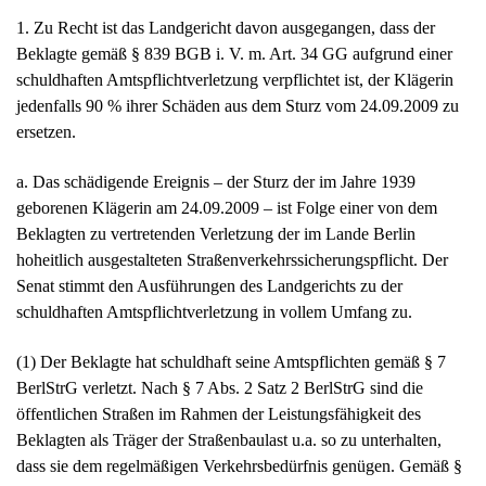
geborenen Klägerin am 24.09.2009 – ist Folge einer von dem
Beklagten zu vertretenden Verletzung der im Lande Berlin
hoheitlich ausgestalteten Straßenverkehrssicherungspflicht. Der
Senat stimmt den Ausführungen des Landgerichts zu der
schuldhaften Amtspflichtverletzung in vollem Umfang zu.
(1) Der Beklagte hat schuldhaft seine Amtspflichten gemäß § 7
BerlStrG verletzt. Nach § 7 Abs. 2 Satz 2 BerlStrG sind die
öffentlichen Straßen im Rahmen der Leistungsfähigkeit des
Beklagten als Träger der Straßenbaulast u.a. so zu unterhalten,
dass sie dem regelmäßigen Verkehrsbedürfnis genügen. Gemäß §
7 Abs.2 Satz 4 und 5 BerlStrG hat der Beklagte im Falle eines
nicht verkehrssicheren Zustands der Straße zu veranlassen, dass
bis zur Wiederherstellung des verkehrssicheren Zustands durch
Anordnung von Verkehrszeichen und Verkehrseinrichtungen eine
Gefährdung der Verkehrsteilnehmer ausgeschlossen ist; er hat
ferner für eine alsbaldige Wiederherstellung des verkehrssicheren
Zustands der Straße zu sorgen. Hiergegen hat der Beklagte
verstoßen, indem er es unterlassen hat, den sich unstreitig seit