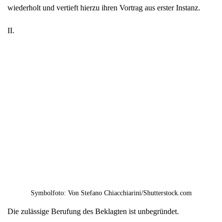
Symbolfoto: Von Stefano Chiacchiarini/Shutterstock.com
Die zulässige Berufung des Beklagten ist unbegründet.
1. Zu Recht ist das Landgericht davon ausgegangen, dass der
Beklagte gemäß § 839 BGB i. V. m. Art. 34 GG aufgrund einer
schuldhaften Amtspflichtverletzung verpflichtet ist, der Klägerin
jedenfalls 90 % ihrer Schäden aus dem Sturz vom 24.09.2009 zu
ersetzen.
a. Das schädigende Ereignis – der Sturz der im Jahre 1939