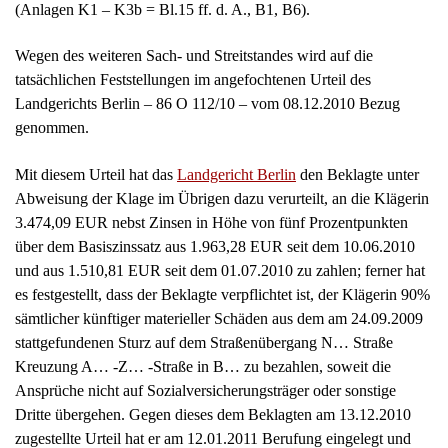
Abweisung der Klage im Übrigen dazu verurteilt, an die Klägerin
3.474,09 EUR nebst Zinsen in Höhe von fünf Prozentpunkten
über dem Basiszinssatz aus 1.963,28 EUR seit dem 10.06.2010
und aus 1.510,81 EUR seit dem 01.07.2010 zu zahlen; ferner hat
es festgestellt, dass der Beklagte verpflichtet ist, der Klägerin 90%
sämtlicher künftiger materieller Schäden aus dem am 24.09.2009
stattgefundenen Sturz auf dem Straßenübergang N… Straße
Kreuzung A… -Z… -Straße in B… zu bezahlen, soweit die
Ansprüche nicht auf Sozialversicherungsträger oder sonstige
Dritte übergehen. Gegen dieses dem Beklagten am 13.12.2010
zugestellte Urteil hat er am 12.01.2011 Berufung eingelegt und
diese zugleich begründet.
Der Beklagte ist weiterhin der Auffassung, eine Sperrung oder
Beschilderung des Weges sei nicht erforderlich gewesen, da die
Gefahren des Überweges vor sich selbst gewarnt hätten, wonach
ein normale Sorgfalt beachtender
Fußgänger
sich auf die Gefahr
habe einstellen und sich so vor ihr schützen können. Eine Haftung
scheide aus, wenn – wie vorliegend – das Vorhandensein von