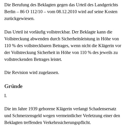
der Vollstreckung Sicherheit in Höhe von 110 % des jeweils zu
vollstreckenden Betrages leistet.
Die Revision wird zugelassen.
Gründe
I.
Die im Jahre 1939 geborene Klägerin verlangt Schadensersatz
und Schmerzensgeld wegen vermeintlicher Verletzung einer den
Beklagten treffenden Verkehrssicherungspflicht.
Am Vormittag des 24.09.2009 stürzte die Klägerin auf dem von
ihr seit etlichen Jahren benutzten Überweg des Mittelstreifens der
N… Straße an der Kreuzung A… -Z… -Straße in B…. Dieser
bereits vor dem 03.10.1990 angelegte Überweg bestand am Tag
des Sturzes wie auch am Tag der letzten turnusmäßigen Begehung
durch einen Mitarbeiter des Bezirksamtes am 04.09.2009 wie
auch seit Jahren zuvor aus bereits stark verwitterten und keine