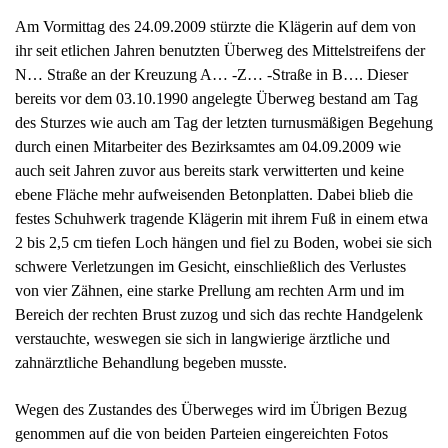
ebene Fläche mehr aufweisenden Betonplatten. Dabei blieb die
festes Schuhwerk tragende Klägerin mit ihrem Fuß in einem etwa
2 bis 2,5 cm tiefen Loch hängen und fiel zu Boden, wobei sie sich
schwere Verletzungen im Gesicht, einschließlich des Verlustes
von vier Zähnen, eine starke Prellung am rechten Arm und im
Bereich der rechten Brust zuzog und sich das rechte Handgelenk
verstauchte, weswegen sie sich in langwierige ärztliche und
zahnärztliche Behandlung begeben musste.
Wegen des Zustandes des Überweges wird im Übrigen Bezug
genommen auf die von beiden Parteien eingereichten Fotos
(Anlagen K1 – K3b = Bl.15 ff. d. A., B1, B6).
Wegen des weiteren Sach- und Streitstandes wird auf die
tatsächlichen Feststellungen im angefochtenen Urteil des
Landgerichts Berlin – 86 O 112/10 – vom 08.12.2010 Bezug
genommen.
Mit diesem Urteil hat das
Landgericht Berlin
den Beklagte unter