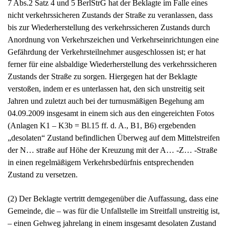
Jahren und zuletzt auch bei der turnusmäßigen Begehung am
04.09.2009 insgesamt in einem sich aus den eingereichten Fotos
(Anlagen K1 – K3b = Bl.15 ff. d. A., B1, B6) ergebenden
„desolaten“ Zustand befindlichen Überweg auf dem Mittelstreifen
der N… straße auf Höhe der Kreuzung mit der A… -Z… -Straße
in einen regelmäßigem Verkehrsbedürfnis entsprechenden
Zustand zu versetzen.
(2) Der Beklagte vertritt demgegenüber die Auffassung, dass eine
Gemeinde, die – was für die Unfallstelle im Streitfall unstreitig ist,
– einen Gehweg jahrelang in einem insgesamt desolaten Zustand
belässt, grundsätzlich keinen Verstoß gegen ihre
Verkehrssicherungspflicht begeht, sofern der gefährliche Zustand
derart gravierend ist, dass er von einem durchschnittlich
sorgfältigen Fußgänger bereits bei flüchtigem Hinsehen ohne
weiteres bemerkt werden kann. Dabei kann sich der Beklagte auf
die Rechtsprechung verschiedener Oberlandesgerichte stützen
(vgl. OLG Brandenburg, Urteil vom 21.12.2007 – 2 U 9/07 -,
juris Tz. 21 m.w.N.).