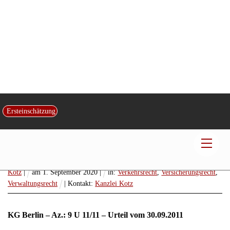
Verkehrssicherungspflicht – Belassen eines
Ersteinschätzung
Fußgängerüberwegs in desolatem Zustand
über Jahre
Men
Veröffentlicht von:
Rechtsanwalt und Fachanwalt
Dr. Christian Gerd
Kotz
|
am
1
.
September
2020
|
in:
Verkehrsrecht
,
Versicherungsrecht
,
Verwaltungsrecht
| Kontakt:
Kanzlei Kotz
KG Berlin – Az.: 9 U 11/11 – Urteil vom 30.09.2011
Die Berufung des Beklagten gegen das Urteil des Landgerichts
Berlin – 86 O 112/10 – vom 08.12.2010 wird auf seine Kosten
zurückgewiesen.
Das Urteil ist vorläufig vollstreckbar. Der Beklagte kann die
Vollstreckung abwenden durch Sicherheitsleistung in Höhe von
110 % des vollstreckbaren Betrages, wenn nicht die Klägerin vor